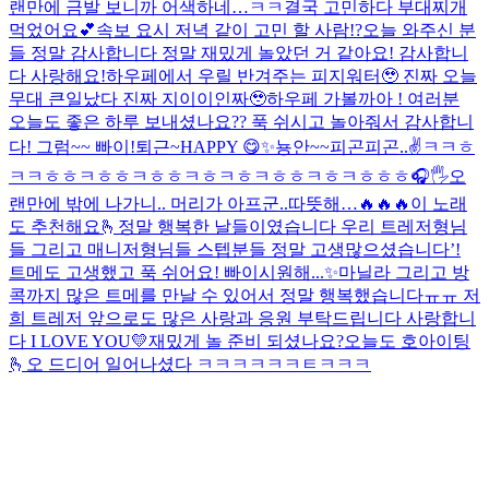
랜만에 금발 보니까 어색하네…ㅋㅋ
결국 고민하다 부대찌개
먹었어요💕
속보 요시 저녁 같이 고민 할 사람!?
오늘 와주신 분
들 정말 감사합니다 정말 재밌게 놀았던 거 같아요! 감사합니
다 사랑해요!
하우페에서 우릴 반겨주는 피지워터🥹 진짜 오늘
무대 큰일났다 진짜 지이이인짜🥹
하우페 가볼까아 !
여러분
오늘도 좋은 하루 보내셨나요?? 푹 쉬시고 놀아줘서 감사합니
다! 그럼~~ 빠이!
퇴근~
HAPPY 😋
✨
뇽안~~
피곤피곤..
✌️
ㅋㅋㅎ
ㅋㅋㅎㅎㅋㅎㅎㅋㅎㅎㅋㅎㅋㅎㅋㅎㅎㅋㅎㅋㅎㅎㅎ
🎧🖐
오
랜만에 밖에 나가니.. 머리가 아프군..
따뜻해…
🔥🔥🔥
이 노래
도 추천해요🫰
정말 행복한 날들이였습니다 우리 트레저형님
들 그리고 매니저형님들 스텝분들 정말 고생많으셨습니다’!
트메도 고생했고 푹 쉬어요! 빠이
시원해...✨
마닐라 그리고 방
콕까지 많은 트메를 만날 수 있어서 정말 행복했습니다ㅠㅠ 저
희 트레저 앞으로도 많은 사랑과 응원 부탁드립니다 사랑합니
다 I LOVE YOU💛
재밌게 놀 준비 되셨나요?
오늘도 호아이팅
🫰
오 드디어 일어나셨다 ㅋㅋㅋㅋㅋㅋㅌㅋㅋㅋ