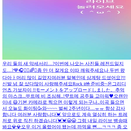
우리 둘의 새 악세서리…?
이번에 나오는 사진들 레전드일지
도…?
🤎
🎧🙋‍♂️
🌈✨
좀 만 더 잘게요 이따 깨워주세요
나 두번 왔
다아ㅏ
머리 많이 길었지
여러뷴 말복인데 삼계탕 드셨어요?!!
신발 넘 잘 샀다
많이 사랑해주세요
Rock it🤟
준비중~
온그리디
언츠 가보자이 !!
モーメントをアップロードしました。
추억
의 마스크...🫶
트메 비 조심해..!
💜
트메 공주들 고마워🖤
오랜만
이네 😃
기본 카메라로 찍으면 이렇게 되는구나..
이곡 들으면
서 오늘도 화이팅🥳
와~~~~ 벌써 2주년이다…ㅠㅠ 항상 감사
합니다 여러분 사랑합니다💓 앞으로도 계속 열심히 하는 트레
저로 위로 직진 하겠습니다💓💓😭😭 그럼 내일 라이브 뱅송때
봐요💎💎
오우 이거 올렸어야 됐는데 까먹을 뻔…ㅋㅋㅋ 좀 오