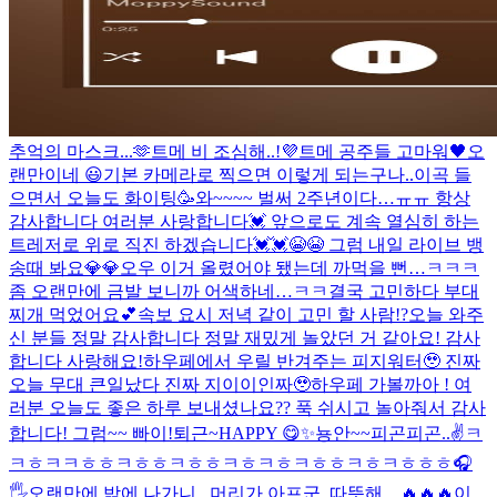
추억의 마스크...🫶
트메 비 조심해..!
💜
트메 공주들 고마워🖤
오
랜만이네 😃
기본 카메라로 찍으면 이렇게 되는구나..
이곡 들
으면서 오늘도 화이팅🥳
와~~~~ 벌써 2주년이다…ㅠㅠ 항상
감사합니다 여러분 사랑합니다💓 앞으로도 계속 열심히 하는
트레저로 위로 직진 하겠습니다💓💓😭😭 그럼 내일 라이브 뱅
송때 봐요💎💎
오우 이거 올렸어야 됐는데 까먹을 뻔…ㅋㅋㅋ
좀 오랜만에 금발 보니까 어색하네…ㅋㅋ
결국 고민하다 부대
찌개 먹었어요💕
속보 요시 저녁 같이 고민 할 사람!?
오늘 와주
신 분들 정말 감사합니다 정말 재밌게 놀았던 거 같아요! 감사
합니다 사랑해요!
하우페에서 우릴 반겨주는 피지워터🥹 진짜
오늘 무대 큰일났다 진짜 지이이인짜🥹
하우페 가볼까아 !
여
러분 오늘도 좋은 하루 보내셨나요?? 푹 쉬시고 놀아줘서 감사
합니다! 그럼~~ 빠이!
퇴근~
HAPPY 😋
✨
뇽안~~
피곤피곤..
✌️
ㅋ
ㅋㅎㅋㅋㅎㅎㅋㅎㅎㅋㅎㅎㅋㅎㅋㅎㅋㅎㅎㅋㅎㅋㅎㅎㅎ
🎧
🖐
오랜만에 밖에 나가니.. 머리가 아프군..
따뜻해…
🔥🔥🔥
이