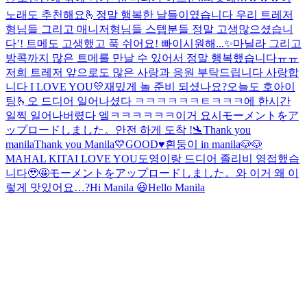
노래도 추천해요🫰
정말 행복한 날들이였습니다 우리 트레저
형님들 그리고 매니저형님들 스텝분들 정말 고생많으셨습니
다’! 트메도 고생했고 푹 쉬어요! 빠이
시원해...✨
마닐라 그리고
방콕까지 많은 트메를 만날 수 있어서 정말 행복했습니다ㅠㅠ
저희 트레저 앞으로도 많은 사랑과 응원 부탁드립니다 사랑합
니다 I LOVE YOU💛
재밌게 놀 준비 되셨나요?
오늘도 호아이
팅🫰
오 드디어 일어나셨다 ㅋㅋㅋㅋㅋㅋㅌㅋㅋㅋ
에 한시간
일찍 일어나버렸다 엨ㅋㅋㅋㅋㅋㅋ이거 요시
モーメントをア
ップロードしました。
안전 하게 도착 !🛬
Thank you
manila
Thank you Manila💛
GOOD♥️
흰둥이 in manila🐶🐶
MAHAL KITA
I LOVE YOU
도영이랑 드디어 졸리비 영접했습
니다🥹🤩
モーメントをアップロードしました。
와 이거 왜 이
렇게 맛있어요…?
Hi Manila 😃
Hello Manila