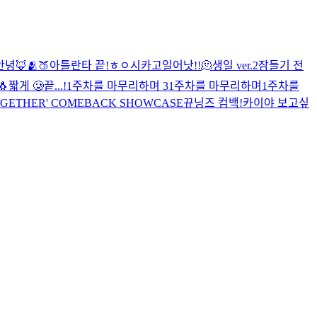
안녕🦊
🫂
🍑
아틀란타 끝!
ㅎㅇ
시카고
일어낫!!
🫠
생일 ver.2
잠들기 전
🐧
짧게 🥲
끝...!
1주차를 마무리하며 3
1주차를 마무리하며
1주차를
: TOGETHER' COMEBACK SHOWCASE
뀨닝즈 컴백!
카이야 보고싶