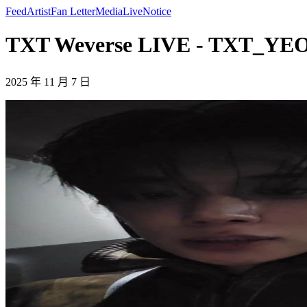
Feed
Artist
Fan Letter
Media
Live
Notice
TXT Weverse LIVE - TXT_Y
2025 年 11 月 7 日