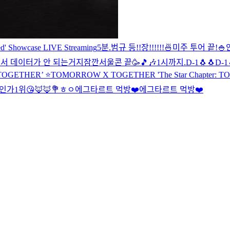
 Showcase LIVE Streaming
5분.
범규 등!!장!!!!!!
🍜
미주 투어 끝!
🍚
에서 데이터가 안 되는거지
잠깐
서울콘 끝🥳
🎵🎶
1시까지.
D-1🐧🐧
D-1
 TOGETHER’ ⭐️
TOMORROW X TOGETHER 'The Star Chapter
인가1위😘
🦊🦊
💐
ㅎㅇ
에그타르트 먹방❤️
에그타르트 먹방❤️