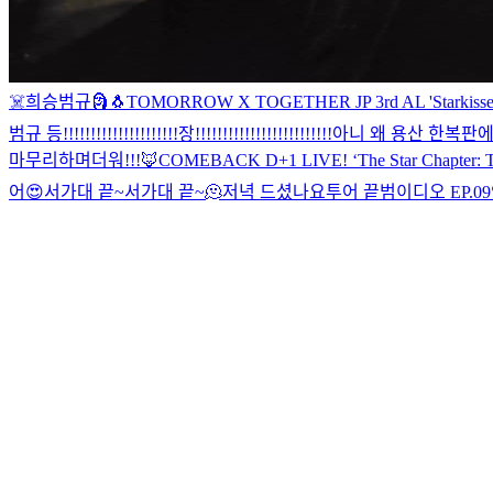
☠️
희승범규
🗿
🐧
TOMORROW X TOGETHER JP 3rd AL 'Starkissed'
범규 등!!!!!!!!!!!!!!!!!!!!!장!!!!!!!!!!!!!!!!!!!!!!!!!
아니 왜 용산 한복판
마무리하며
더워!!!🦊
COMEBACK D+1 LIVE! ‘The Star Chapter:
어😍
서가대 끝~
서가대 끝~
🫠
저녁 드셨나요
투어 끝
범이디오 EP.09