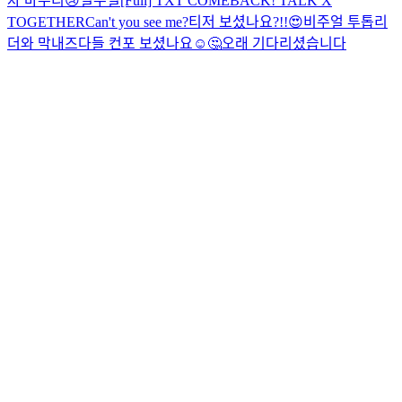
차 마무리😢
일주일
[Full] TXT COMEBACK! TALK X
TOGETHER
Can't you see me?
티저 보셨나요?!!😍
비주얼 투톱
리
더와 막내즈
다들 컨포 보셨나요☺🤔
오래 기다리셨습니다