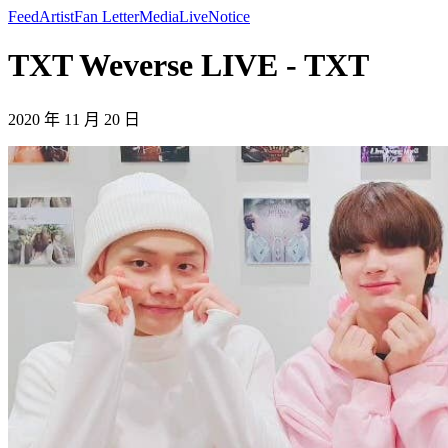
Feed
Artist
Fan Letter
Media
Live
Notice
TXT Weverse LIVE - TXT
2020 年 11 月 20 日