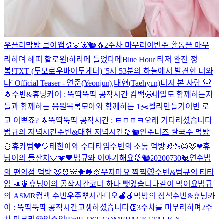
우플리
막방 브이앱🐰🦊🐻🐿🐧
2주차 마무리
이번주 활동을 마무
리하며 해피 할로윈!
하라메 들었다메
Blue Hour 티저 완전 정
복!
TXT (투모로우바이투게더) '5시 53분의 하늘에서 발견한 너와
나' Official Teaser - 연준(Yeonjun),태현(Taehyun)
티저 본 사람 🐻
🐧
수빈&휴닝카이 : 뚝딱뚝딱 공작시간 컴백🤩
내일도 함께하는자
들과 함께하는 음원목록
모아와 함께하는 1✂️
젤리만들기
이번 로
고 이쁘죠? 🐧
뚝딱뚝딱 공작시간 : ㅌㅁㅍㅋ
오래 기다리셨습니다
범규의 저녁시간
수빈&태현 저녁시간🐰🐿
연주니즈 쌀국수 먹방
🍜
휴카범💙🤍
태현이와 수다타임
수빈의 소통 먹방🐰
🦆🐱🦊❤
휴
닝이의 돌잔치
💛💗🖤
범규와 이야기해요
🐰🐿
20200730🐔
연수범
의 편의점 먹방 🦊🐰🐻
🐥🐸🍨
웃지마요 찍찍🐭
수빈&범규의 티타
임 🥑🍍
휴닝이의 공작시간
코너 하나 뺏었습니다
같이 먹어요
범규
의 ASMR
컴백 수빈
우주뿌셔라디오🍎🍏
먹방의 정석
수빈&휴닝카
이 : 뚝딱뚝딱 공작시간
고생하셨습니다👏
3주차를 마무리하며
2주