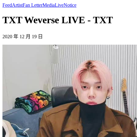
Feed
Artist
Fan Letter
Media
Live
Notice
TXT Weverse LIVE - TXT
2020 年 12 月 19 日