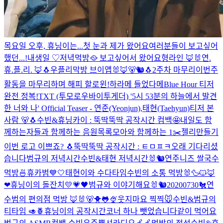
목요일 오후, 휴닝이는...
첫 눈과 제가 왔어요
여러분들이 보고싶어
했던...!
내생일 ♡
저녁먹방🥘
보고싶어서 왔어요
형라인 🦊🐰
연.
휴.플.리. 🦊🐧
우플리
막방 브이앱🐰🦊🐻🐿🐧
2주차 마무리
이번주
활동을 마무리하며 해피 할로윈!
하라메 들었다메
Blue Hour 티저
완전 정복!
TXT (투모로우바이투게더) '5시 53분의 하늘에서 발견
한 너와 나' Official Teaser - 연준(Yeonjun),태현(Taehyun)
티저 본
사람 🐻🐧
수빈&휴닝카이 : 뚝딱뚝딱 공작시간 컴백🤩
내일도 함
께하는자들과 함께하는 음원목록
모아와 함께하는 1✂️
젤리만들기
이번 로고 이쁘죠? 🐧
뚝딱뚝딱 공작시간 : ㅌㅁㅍㅋ
오래 기다리셨
습니다
범규의 저녁시간
수빈&태현 저녁시간🐰🐿
연주니즈 쌀국수
먹방🍜
휴카범💙🤍
태현이와 수다타임
수빈의 소통 먹방🐰
🦆🐱🦊
❤
휴닝이의 돌잔치
💛💗🖤
범규와 이야기해요
🐰🐿
20200730🐔
연
수범의 편의점 먹방 🦊🐰🐻
🐥🐸🍨
웃지마요 찍찍🐭
수빈&범규의
티타임 🥑🍍
휴닝이의 공작시간
코너 하나 뺏었습니다
같이 먹어요