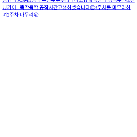
범규의 ASMR
컴백 수빈
우주뿌셔라디오🍎🍏
먹방의 정석
수빈&휴
닝카이 : 뚝딱뚝딱 공작시간
고생하셨습니다👏
3주차를 마무리하
며
2주차 마무리😢