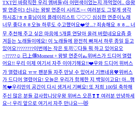
TXT인 바람직한 우리 멤버들)
아 어떤색이었는지 까먹었어..
😢
왕
발 연준이3 신나는 왕발 연준이 시리즈>< 여러분도 그렇게 생각
하시죠?ㅎㅎ
휴닝이의 플레이리스트 ♡♡♡
심심한 연준이
노래
너무 좋다ㅎㅎ
오늘 하루도 수고했어요❤️
앗...? 죄송해요 ㅎㅎ... 너
무 추천해 주고 싶은 마음에 5개를 연달아 올려 버렸네요
요즘 즐
겨듣는 노래들이에요! 이 노래들에 완전히 빠져서 하루 종일 듣고
있어요
????????
이번에는 작은 토끼♡
다들 뭐 하고 있어요오
~?????☺️
已上傳Moment。
왕발 연준이👞
위버스가 드디어 열렸
어요!! 우리 이제 여기서 자주 이야기해요!!❤️
우와 드디어 위버스
가 열렸네요 ㅠㅠ 팬분들 자주 만날 수 있어서 기쁘네용💖
위버스
가 드디어 열렸어요! 오늘은 우리가 함께한 지 백일이고요! 아...행
복❤️
우리만의 공간이 다시 생겨서 기뻐요! 또 저희 100일 축하해
주신 많은 분들 감사합니당
우왕 위버스 오픈❣❣ 여러분 안녕하세
요~! 우리 앞으로 여기서 자주 만나요~~😻