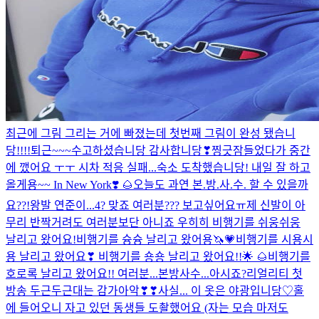
최근에 그림 그리는 거에 빠졌는데 첫번째 그림이 완성 됐습니
당!!!!
퇴근~~~수고하셨습니당 감사합니당❣
찡긋
잠들었다가 중간
에 깼어요 ㅜㅜ 시차 적응 실패...
숙소 도착했습니당! 내일 잘 하고
올게용~~
In New York❣️ 🌰
오늘도 과연 본.방.사.수. 할 수 있을까
요??!
왕발 연준이...4? 맞죠 여러분??? 보고싶어요ㅠ
제 신발이 아
무리 반짝거려도 여러분보단 아니죠 우히히
비행기를 쉬웅쉬웅
날리고 왔어요!
비행기를 슝슝 날리고 왔어용🦄💗
비행기를 시용시
용 날리고 왔어요❣
비행기를 숑숑 날리고 왔어요!!🌟 🌰
비행기를
호로록 날리고 왔어요!!
여러분...본방사수...아시죠?
리얼리티 첫
방송 두근두근대는 감가아악❣❣
사실... 이 옷은 야광입니당♡
홀
에 들어오니 자고 있던 동생들 도촬했어요 (자는 모습 마저도