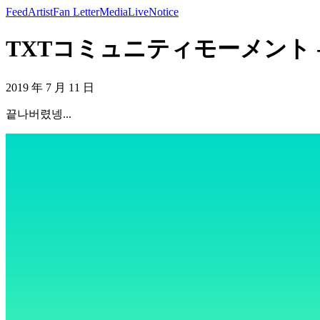
Feed
Artist
Fan Letter
Media
Live
Notice
TXTコミュニティモーメント - 
2019 年 7 月 11 日
끝나버렸넹...