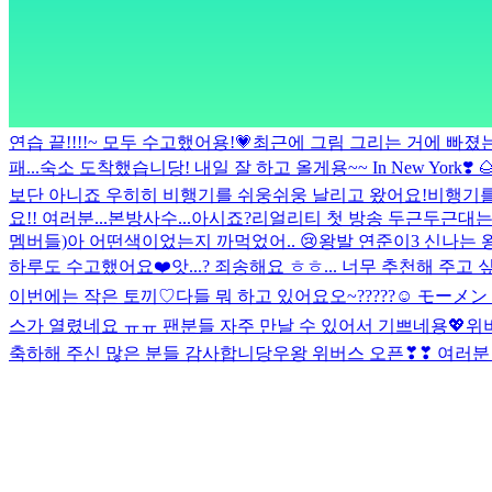
연습 끝!!!!~ 모두 수고했어용!💗
최근에 그림 그리는 거에 빠졌는
패...
숙소 도착했습니당! 내일 잘 하고 올게용~~
In New York❣️ 
보단 아니죠 우히히
비행기를 쉬웅쉬웅 날리고 왔어요!
비행기를
요!!
여러분...본방사수...아시죠?
리얼리티 첫 방송 두근두근대는
멤버들)
아 어떤색이었는지 까먹었어..
😢
왕발 연준이3 신나는 
하루도 수고했어요❤️
앗...? 죄송해요 ㅎㅎ... 너무 추천해 주
이번에는 작은 토끼♡
다들 뭐 하고 있어요오~?????☺️
モーメン
스가 열렸네요 ㅠㅠ 팬분들 자주 만날 수 있어서 기쁘네용💖
위
축하해 주신 많은 분들 감사합니당
우왕 위버스 오픈❣❣ 여러분 