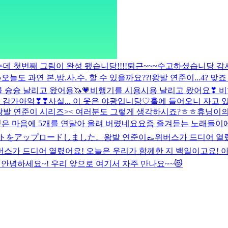
데 첫번째 그림이 완성 됐습니당!!!!
퇴근~~~수고하셨습니당 감

오늘도 과연 본.방.사.수. 할 수 있을까요??!
왕발 연준이...4? 맞
 슝슝 날리고 왔어용🦄💗
비행기를 시용시용 날리고 왔어요❣
비
 감가아악❣❣
사실... 이 옷은 야광입니당♡
홀에 들어오니 자고 있
왕발 연준이 시리즈>< 여러분도 그렇게 생각하시죠?ㅎㅎ
휴닝이의
고 싶은 마음에 5개를 연달아 올려 버렸네요
요즘 즐겨듣는 노래들이에
トをアップロードしました。
왕발 연준이👞
위버스가 드디어 열렸
버스가 드디어 열렸어요! 오늘은 우리가 함께한 지 백일이고요! 아.
안녕하세요~! 우리 앞으로 여기서 자주 만나요~~😻