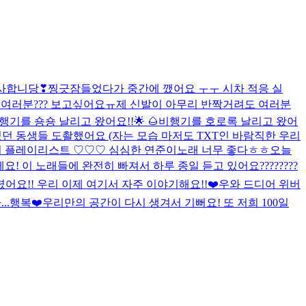
사합니당❣
찡긋
잠들었다가 중간에 깼어요 ㅜㅜ 시차 적응 실
죠 여러분??? 보고싶어요ㅠ
제 신발이 아무리 반짝거려도 여러분
행기를 숑숑 날리고 왔어요!!🌟 🌰
비행기를 호로록 날리고 왔어
던 동생들 도촬했어요 (자는 모습 마저도 TXT인 바람직한 우리
 플레이리스트 ♡♡♡
심심한 연준이
노래 너무 좋다ㅎㅎ
오늘
요! 이 노래들에 완전히 빠져서 하루 종일 듣고 있어요
????????
어요!! 우리 이제 여기서 자주 이야기해요!!❤️
우와 드디어 위버
..행복❤️
우리만의 공간이 다시 생겨서 기뻐요! 또 저희 100일