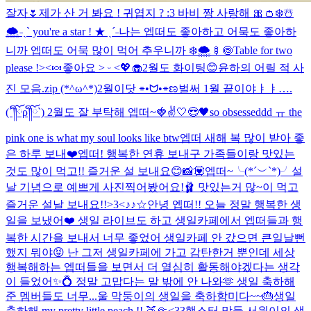
잘자🌷
제가 산 거 봐요 ! 귀엽지 ? :3 바비 짱 사랑해 🎀👛
❄️☃️
🌨️
˗ˏˋ you're a star ! ★ ˎˊ˗
나는 엡떠도 좋아하고 어묵도 좋아하
니까 엡떠도 어묵 많이 먹어 추우니까 ❄️🌨️🍢🍥
Table for two
please !><🍬
좋아요 ˃ ᵕ ˂💖🧁
2월도 화이팅😊
윤하의 어릴 적 사
진 모음.zip (*^ω^*)
2월이닷 ⌯•ᗢ•⌯ಣ
벌써 1월 끝이야ㅑㅑ….
(´༎ຶོρ༎ຶོ`) 2월도 잘 부탁해 엡떠~🍓✌️
🤍😎🖤
so obsesseddd ㅠ the
pink one is what my soul looks like btw
엡떠 새해 복 많이 받아 좋
은 하루 보내❤️
엡떠! 행복한 연휴 보내구 가족들이랑 맛있는
것도 많이 먹고!! 즐거운 설 보내요😊
📸💟
엡떠~╰(*´︶`*)╯설
날 기념으로 예쁘게 사진찍어봤어요!🩰 맛있는거 많~이 먹고
즐거운 설날 보내요!!>3<
♪♪☆
안녕 엡떠!! 오늘 정말 행복한 생
일을 보냈어❤️ 생일 라이브도 하고 생일카페에서 엡떠들과 행
복한 시간을 보내서 너무 좋었어 생일카페 안 갔으면 큰일날뻔
했지 뭐야😝 난 그저 생일카페에 가고 감탄한거 뿐인데 세상
행복해하는 엡떠들을 보면서 더 열심히 활동해야겠다는 생각
이 들었어✨💍 정말 고맙다는 말 밖에 안 나와🫶 생일 축하해
준 멤버들도 너무...
울 막둥이의 생일을 축하함미다~~🎂
생일
축하해 my pretty little peach !! 🍑🤏<33
햄스터 막둥 서원이의 생