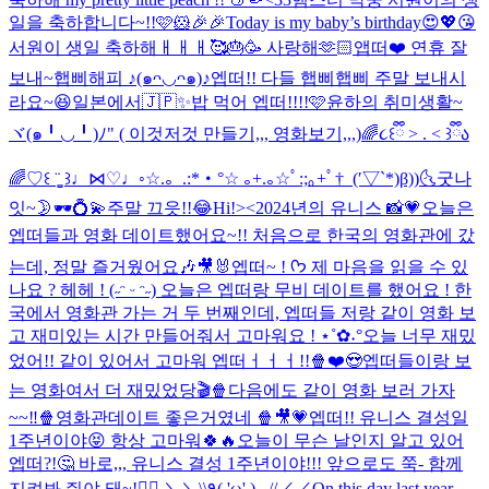
일을 축하합니다~!!🩷🐹🎉🎉
Today is my baby’s birthday😍💖😘
서원이 생일 축하해ㅐㅐㅐ🥰🎂🥳 사랑해🫶🏻
앱떠❤️ 연휴 잘
보내~
햅삐해피 ♪(๑ᴖ◡ᴖ๑)♪
엡떠!! 다들 햅삐햅삐 주말 보내시
라요~😆
일본에서🇯🇵✨
밥 먹어 엡떠!!!!🩷
윤하의 취미생활~
ヾ(๑╹◡╹)ﾉ" ( 이것저것 만들기,,, 영화보기,,,)
🌈૮꒰ྀི > . < ꒱ྀིა
🌈
♡꒰ ¨̮͚ ꒱♩⋈♡♩◦
☆.。.:*・°☆ ｡+.｡☆ﾟ:;｡+ﾟ†_(′▽`*)β))
🌜굿나
잇~🌛
🕶️💍💫
주말 끄읏!!😂
Hi!><
2024년의 유니스 📸💗
오늘은
엡떠들과 영화 데이트했어요~!! 처음으로 한국의 영화관에 갔
는데, 정말 즐거웠어요🎶🎥🐰
엡떠~ ! ᡣ𐭩 제 마음을 읽을 수 있
나요 ? 헤헤 ! (˶ᵔ ᵕ ᵔ˶) 오늘은 엡떠랑 무비 데이트를 했어요 ! 한
국에서 영화관 가는 거 두 번째인데, 엡떠들 저랑 같이 영화 보
고 재미있는 시간 만들어줘서 고마워요 ! ⋆˚✿˖°
오늘 너무 재밌
었어!! 같이 있어서 고마워 엡떠ㅓㅓㅓ!!🍿❤️😍
엡떠들이랑 보
는 영화여서 더 재밌었당🎬🍿
다음에도 같이 영화 보러 가자
~~‼️🍿
영화관데이트 좋은거였네 🍿🎥💗
엡떠!! 유니스 결성일
1주년이야😝 항상 고마워🍀🔥
오늘이 무슨 날인지 알고 있어
엡떠?!🤔 바로,,, 유니스 결성 1주년이야!!! 앞으로도 쭉- 함께
지켜봐 줘야 돼~!❤️‍🔥 ＼＼\\٩( 'ω' )و //／／
On this day last year,