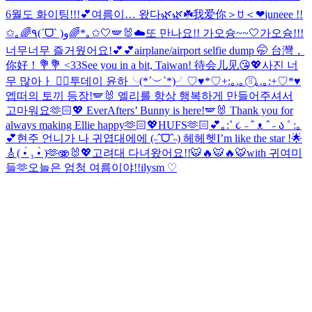
6월도 화이팅!!!💕
여름이… 왔다🌿🌿☘️
我爱你＞ꇴ＜❤︎
juneee !!
✩｡🌈٩(ˊᗜˋ )و🌈*｡✩
🤍🪽🐰☁️
또 만나요!! 가오슝~~🤍
가오슝!!!
너무너무 즐거웠어요!💕💕
airplane/airport selfie dump 🤭 台灣，
你好！💐💐 <33
See you in a bit, Taiwan! 待会儿见😘💖
사진 너
무 많아ㅏ 😵‍💫
투데이 윤하╰(*´︶`*)╯♡
♥*♡+:｡.｡ ⍤⃝｡.｡:+♡*♥
엡떠의 토끼 등장!🪽🐰 엘리를 항상 행복하게 만들어주셔서
고마워요🫶🏻💖 EverAfters’ Bunny is here!🪽🐰 Thank you for
always making Ellie happy🫶🏻💖
HUFS🫶🏻
💕｡:˚ ૮ ˶ ˆ ᴥ ˆ ˶ ა ˚ :｡
💕
현주 언니가 나 귀엽대에에 (˶ˆᗜˆ˵) 헤헤헷
I’m like the star !🌟
🎸
( •́ ₃ •̀ )🫶
🫨🐰💖
고려대 다녀왔어요!!🐯🔥🐯🔥🐯
with 귀여미
들🫶
오늘은 엄청 여름이야!!
ilysm ♡