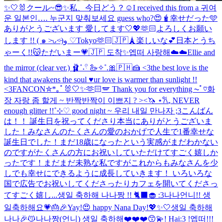
✨🤍🐰
クール~😎✨
私、今日どう？☺️
I received this from a 귀여
운 일본인…. 누군지 맞춰보세요 guess who?😍🧋
幸せだった🩵
ありがとうございます 愛してます🤍💖🫶🏻
よろしくお願い
します !! ( ๑ ˃̵ᴗ˂̵)و ♡
Tokyo🫶🏻🇯🇵🗼
楽しいな💕
日本とうち
ゃーく!!😽
ただいまー💗
🇯🇵 도착✨
엡떠 사랑해☁️☁️
Ellie and
the mirror (clear ver.) 🩰˚˖𓍢 🦢✧˚.🎀
🇵🇭🍰 <3
the best love is the
kind that awakens the soul ♥︎
ur love is warmer than sunlight !!
<3
FANCON✮*｡ﾟ
🐰🤍✨🫶🏻🪽 Thank you for everything ⏦ﾟ♡︎
화
장 자랑 좀 할게 ~ 반짝반짝이 이쁘지 ? ><🦄 ⋆𐙚₊ NEVER
enough glitter !!˚⊹♡ good night ~ 우리 내일 만나자 ;3
こんばん
は！！ 誕生日を祝ってくださり本当にありがとうございま
した！みなさんのたくさんの愛のおかげで人生で1番幸せな
誕生日でした！まだ18歳になったという実感がまだわかない
のですがたくさんの方にお祝いしていただけてすごく嬉しか
ったです！まだまだ未熟な私ですがこれからもみなさんを少
しでも幸せにできるように成長していきます！ いろいろな
国で広告でお祝いしてくださったりカフェを開いてくださっ
てすごく嬉し...
생일 축하해 나나짱 !! 🐈‍⬛🧁 :3
나나언니!! 생
일축하해요💗🎂🎉
Yay!😍 happy Nana Day!💖✨🤍
생일 축하해
나나🎉😽
나나짱(언니) 생일 축하해❤️❤️❤️😙💫
! Hai:3 !
엡떠!!!