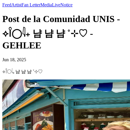
Feed
Artist
Fan Letter
Media
Live
Notice
Post de la Comunidad UNIS -
⟡𓌉◯𓇋₊ 냠 냠 냠 ˚⊹♡ -
GEHLEE
Jun 18, 2025
⟡𓌉◯𓇋₊ 냠 냠 냠 ˚⊹♡