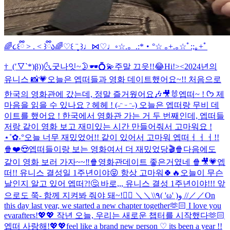
🌈૮꒰ྀི > . < ꒱ྀིა🌈
♡꒰ ¨̮͚ ꒱♩⋈♡♩◦
☆.。.:*・°☆ ｡+.｡☆ﾟ:;｡+ﾟ
†_(′▽`*)β))
🌜굿나잇~🌛
🕶️💍💫
주말 끄읏!!😂
Hi!><
2024년의
유니스 📸💗
오늘은 엡떠들과 영화 데이트했어요~!! 처음으로
한국의 영화관에 갔는데, 정말 즐거웠어요🎶🎥🐰
엡떠~ ! ᡣ𐭩 제
마음을 읽을 수 있나요 ? 헤헤 ! (˶ᵔ ᵕ ᵔ˶) 오늘은 엡떠랑 무비 데
이트를 했어요 ! 한국에서 영화관 가는 거 두 번째인데, 엡떠들
저랑 같이 영화 보고 재미있는 시간 만들어줘서 고마워요 !
⋆˚✿˖°
오늘 너무 재밌었어!! 같이 있어서 고마워 엡떠ㅓㅓㅓ!!
🍿❤️😍
엡떠들이랑 보는 영화여서 더 재밌었당🎬🍿
다음에도
같이 영화 보러 가자~~‼️🍿
영화관데이트 좋은거였네 🍿🎥💗
엡
떠!! 유니스 결성일 1주년이야😝 항상 고마워🍀🔥
오늘이 무슨
날인지 알고 있어 엡떠?!🤔 바로,,, 유니스 결성 1주년이야!!! 앞
으로도 쭉- 함께 지켜봐 줘야 돼~!❤️‍🔥 ＼＼\\٩( 'ω' )و //／／
On
this day last year, we started a new chapter together🫶🏻 I love you
evarafters!💖💖 작년 오늘, 우리는 새로운 챕터를 시작했다🫶🏻
엡떠 사랑해!💖💖
feel like a brand new person ♡ its been a year !!