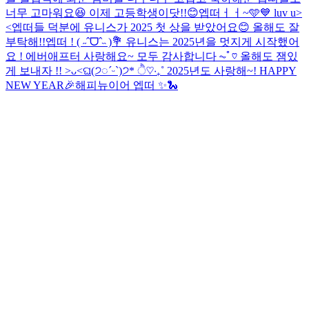
너무 고마워요😆 이제 고등학생이닷!!😊
엡떠ㅓㅓ~🩵💙 luv u>
<
엡떠들 덕분에 유니스가 2025 첫 상을 받았어요😊 올해도 잘
부탁해!!
엡떠 ! ( ˶ˆᗜˆ˵ )💐 유니스는 2025년을 멋지게 시작했어
요 ! 에버애프터 사랑해요~ 모두 감사합니다 ⏦ﾟ♡︎ 올해도 잼있
게 보내자 !! >ᴗ<
ଘ(੭◌ˊᵕˋ)੭* ੈ♡‧₊˚ 2025년도 사랑해~! HAPPY
NEW YEAR🎉
해피뉴이어 엡떠 ✨🐍