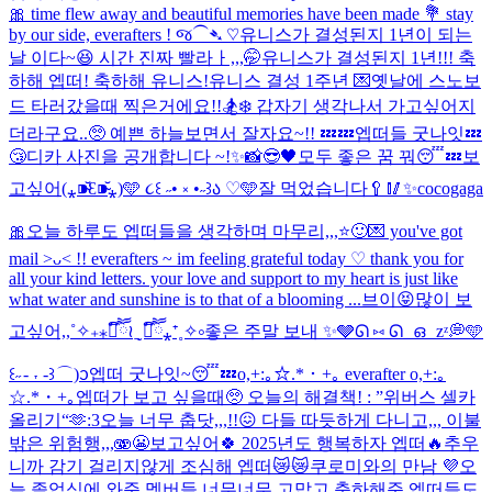
🎀 time flew away and beautiful memories have been made 💐 stay
by our side, everafters ! જ⁀➴ ♡
유니스가 결성된지 1년이 되는
날 이다~😆 시간 진짜 빨라ㅏ,,,🤭
유니스가 결성된지 1년!!! 축
하해 엡떠! 축하해 유니스!
유니스 결성 1주년 💌
옛날에 스노보
드 타러갔을때 찍은거에요!!🏂❄️ 갑자기 생각나서 가고싶어지
더라구요..🥺 예쁜 하늘보면서 잘자요~!! 💤💤
엡떠들 굿나잇💤
😴
디카 사진을 공개합니다 ~!✨📸
😎🖤
모두 좋은 꿈 꿔😴💤
보
고싶어(⁎⁍̴̆Ɛ⁍̴̆⁎)
🩵 ૮꒰ ˶• ༝ •˶꒱ა ♡🩵
잘 먹었습니다🥄🥢
✨cocogaga
🎀
오늘 하루도 엡떠들을 생각하며 마무리,,,⭐️🙂
💌 you've got
mail >ᴗ< !! everafters ~ im feeling grateful today ♡ thank you for
all your kind letters. your love and support to my heart is just like
what water and sunshine is to that of a blooming ...
브이😝
많이 보
고싶어,,˚✧₊⁎❝᷀ົཽ≀ˍ̮ ❝᷀ົཽ⁎⁺˳✧༚
좋은 주말 보내 ✨🩶
ᘏ ⑅ ᘏ ഒ zᶻ💭🩵
꒰˶ - ˕ -꒱ ⌒)ᦱ
엡떠 굿나잇~😴💤
o,+:｡☆.*・+｡ everafter o,+:｡
☆.*・+｡
엡떠가 보고 싶을때🥺 오늘의 해결책! : ”위버스 셀카
올리기“🫶
:3
오늘 너무 춥닷,,,!!😖 다들 따듯하게 다니고,,, 이불
밖은 위험행,,,🫨😬
보고싶어🍀 2025년도 행복하자 엡떠🔥
추우
니까 감기 걸리지않게 조심해 엡떠😿😿
쿠로미와의 만남 💜
오
늘 졸업식에 와준 멤버들 너무너무 고맙고 축하해준 엡떠들도