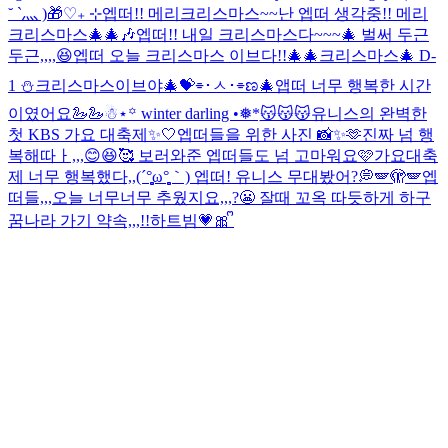
˘ `灬 )🎁♡₊ ⊹
엡떠!! 메리크리스마스~~
난 엡떠 생각중!! 메리
크리스마스🎄🎄🎶
엡떠!! 내일 크리스마스다~~~🎄 벌써 두근
두근,,,,😆
엡떠 오늘 크리스마스 이브다!!🎄🎄
크리스마스🎄 D-
1 ⛄️
크리스마스이브야🎄💝
⌯･ㅅ･⌯ಣ
🎄
앱떠 너무 행복한 시간
이였어요🦢🦢
☃︎⋆꙳ winter darling •❅*ִ
😽😽😽
유니스의 완벽한
첫 KBS 가요 대축제✨🤍
엡떠들을 위한 사진 📸✨🫶
진짜 넘 행
복해따ㅏ,,,😊😆🥰 보러와준 엡떠들도 넘 고마워요🩷
가요대축
제 너무 행복했다,,(´°̥̥̥̥̥̥̥̥ω°̥̥̥̥̥̥̥̥｀) 엡떠! 유니스 무대봤어?💭
🪽🫣🪽
엡
떠들,,,오늘 너무너무 추웠지요,,,?😬 잘때 꼬옥 따듯하게 하구
꿈나라 가기 약속,,,!!
하트빔💗🎀 ᩚ