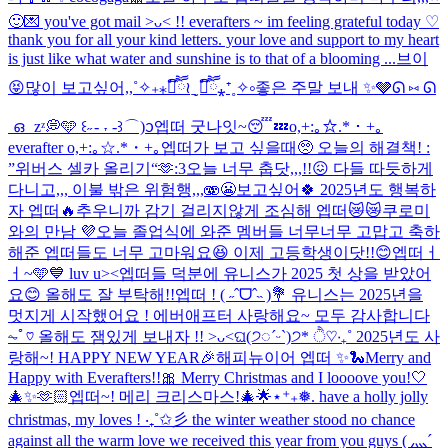
🙂
💌 you've got mail >ᴗ< !! everafters ~ im feeling grateful today ♡
thank you for all your kind letters. your love and support to my heart
is just like what water and sunshine is to that of a blooming ...
브이
😝
많이 보고싶어,,˚✧₊⁎❝᷀ົཽ≀ˍ̮ ❝᷀ົཽ⁎⁺˳✧༚
좋은 주말 보내 ✨🩶
ᘏ ⑅ ᘏ
ഒ zᶻ💭🩵 ꒰˶ - ˕ -꒱ ⌒)ᦱ
엡떠 굿나잇~😴💤
o,+:｡☆.*・+｡
everafter o,+:｡☆.*・+｡
엡떠가 보고 싶을때🥺 오늘의 해결책! :
”위버스 셀카 올리기“🫶
:3
오늘 너무 춥닷,,,!!😖 다들 따듯하게
다니고,,, 이불 밖은 위험행,,,🫨😬
보고싶어🍀 2025년도 행복하
자 엡떠🔥
추우니까 감기 걸리지않게 조심해 엡떠😿😿
쿠로미
와의 만남 💜
오늘 졸업식에 와준 멤버들 너무너무 고맙고 축하
해준 엡떠들도 너무 고마워요😆 이제 고등학생이닷!!😊
엡떠ㅓ
ㅓ~🩵💙 luv u><
엡떠들 덕분에 유니스가 2025 첫 상을 받았어
요😊 올해도 잘 부탁해!!
엡떠 ! ( ˶ˆᗜˆ˵ )💐 유니스는 2025년을
멋지게 시작했어요 ! 에버애프터 사랑해요~ 모두 감사합니다
⏦ﾟ♡︎ 올해도 잼있게 보내자 !! >ᴗ<
ଘ(੭◌ˊᵕˋ)੭* ੈ♡‧₊˚ 2025년도 사
랑해~! HAPPY NEW YEAR🎉
해피뉴이어 엡떠 ✨🐍
Merry and
Happy with Everafters!!🎀 Merry Christmas and I loooove you!🤍
🎄✨🫶🏻
엡떠~! 메리 크리스마스!🎄🌟
⋆⁺₊❅. have a holly jolly
christmas, my loves ! ‧₊˚✩彡 the winter weather stood no chance
against all the warm love we received this year from you guys ( 灬´