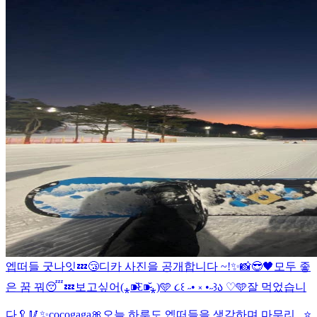
엡떠들 굿나잇💤😴
디카 사진을 공개합니다 ~!✨📸
😎🖤
모두 좋
은 꿈 꿔😴💤
보고싶어(⁎⁍̴̆Ɛ⁍̴̆⁎)
🩵 ૮꒰ ˶• ༝ •˶꒱ა ♡🩵
잘 먹었습니
다🥄🥢
✨cocogaga🎀
오늘 하루도 엡떠들을 생각하며 마무리,,,⭐️