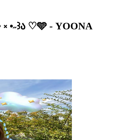
• ༝ •˶꒱ა ♡🩵 - YOONA