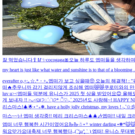
잘 먹었습니다🥄🥢
✨cocogaga🎀
오늘 하루도 엡떠들을 생각하며 마무
my heart is just like what water and sunshine is to that of a blooming .
everafter o,+:｡☆.*・+｡
엡떠가 보고 싶을때🥺 오늘의 해결책! : 
떠🔥
추우니까 감기 걸리지않게 조심해 엡떠😿😿
쿠로미와의 만남
luv u><
엡떠들 덕분에 유니스가 2025 첫 상을 받았어요😊 올해도
게 보내자 !! >ᴗ<
ଘ(੭◌ˊᵕˋ)੭* ੈ♡‧₊˚ 2025년도 사랑해~! HAPPY 
리스마스!🎄🌟
⋆⁺₊❅. have a holly jolly christmas, my loves ! ‧₊˚✩
마스~~
난 엡떠 생각중!! 메리 크리스마스🎄🎄🎶
엡떠!! 내일 크
앱떠 너무 행복한 시간이였어요🦢🦢
☃︎⋆꙳ winter darling •❅*ִ
😽
워요🩷
가요대축제 너무 행복했다,,(´°̥̥̥̥̥̥̥̥ω°̥̥̥̥̥̥̥̥｀) 엡떠! 유니스 무대