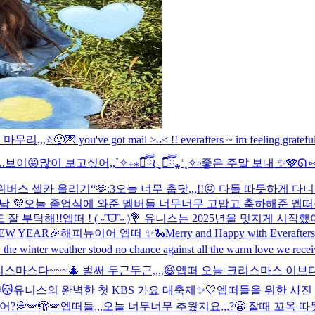
리,,,⭐️🙂
💌 you've got mail >ᴗ< !! everafters ~ im feeling gratefu
..
브이😝
많이 보고싶어,,˚✧₊⁎❝᷀ົཽ≀ˍ̮ ❝᷀ົཽ⁎⁺˳✧༚
좋은 주말 보내 ✨🩶
ᘏ ⑅
”위버스 셀카 올리기“🫶
:3
오늘 너무 춥닷,,,!!😖 다들 따듯하게 다니고
 💜
오늘 졸업식에 와준 멤버들 너무너무 고맙고 축하해준 엡떠들
 잘 부탁해!!
엡떠 ! ( ˶ˆᗜˆ˵ )💐 유니스는 2025년을 멋지게 
NEW YEAR🎉
해피뉴이어 엡떠 ✨🐍
Merry and Happy with Everafter
彡 the winter weather stood no chance against all the warm love we rec
리스마스다~~~🎄 벌써 두근두근,,,,😆
엡떠 오늘 크리스마스 이브다!
😽
유니스의 완벽한 첫 KBS 가요 대축제✨🤍
엡떠들을 위한 사진 
봤어?💭
🪽🫣🪽
엡떠들,,,오늘 너무너무 추웠지요,,,?😬 잘때 꼬옥 따