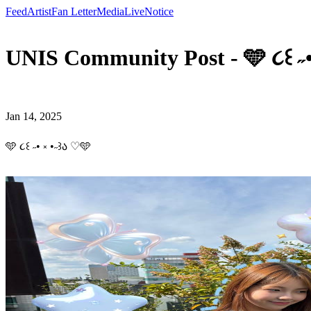
Feed
Artist
Fan Letter
Media
Live
Notice
UNIS Community Post - 🩵 ૮꒰ ˶
Jan 14, 2025
🩵 ૮꒰ ˶• ༝ •˶꒱ა ♡🩵