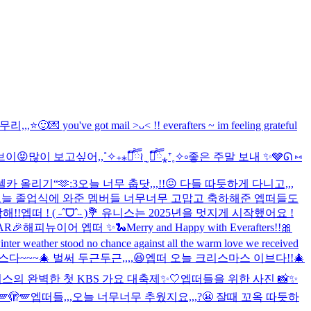
,,,⭐️🙂
💌 you've got mail >ᴗ< !! everafters ~ im feeling grateful
브이😝
많이 보고싶어,,˚✧₊⁎❝᷀ົཽ≀ˍ̮ ❝᷀ົཽ⁎⁺˳✧༚
좋은 주말 보내 ✨🩶
ᘏ ⑅
셀카 올리기“🫶
:3
오늘 너무 춥닷,,,!!😖 다들 따듯하게 다니고,,,
늘 졸업식에 와준 멤버들 너무너무 고맙고 축하해준 엡떠들도
해!!
엡떠 ! ( ˶ˆᗜˆ˵ )💐 유니스는 2025년을 멋지게 시작했어요 !
AR🎉
해피뉴이어 엡떠 ✨🐍
Merry and Happy with Everafters!!🎀
inter weather stood no chance against all the warm love we received
다~~~🎄 벌써 두근두근,,,,😆
엡떠 오늘 크리스마스 이브다!!🎄
스의 완벽한 첫 KBS 가요 대축제✨🤍
엡떠들을 위한 사진 📸✨
🪽🫣🪽
엡떠들,,,오늘 너무너무 추웠지요,,,?😬 잘때 꼬옥 따듯하