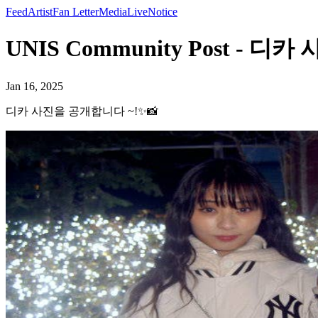
Feed
Artist
Fan Letter
Media
Live
Notice
UNIS Community Post - 디
Jan 16, 2025
디카 사진을 공개합니다 ~!✨📸