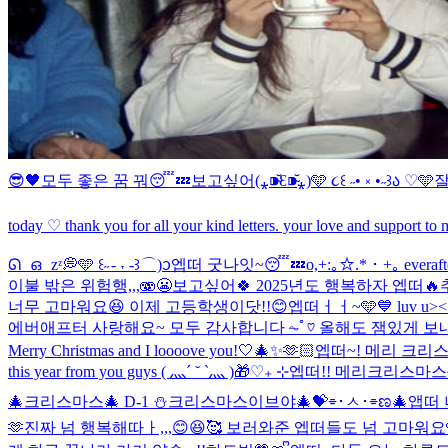
😎🖤
모두 좋은 꿈 꿔😴💤
보고싶어(⁎⁍̴̆Ɛ⁍̴̆⁎)
🩵 ૮꒰ ˶• ༝ •˶꒱ა ♡🩵
잘
today ♡ thank you for all your kind letters. your love and support to my
ᘏ ഒ zᶻ💭🩵 ꒰˶ - ˕ -꒱ ⌒)ᦱ
엡떠 굿나잇~😴💤
o,+:｡☆.*・+｡ everaf
이불 밖은 위험행,,,🫨😬
보고싶어🍀 2025년도 행복하자 엡떠🔥
너무 고마워요😆 이제 고등학생이닷!!😊
엡떠ㅓㅓ~🩵💙 luv u><
에버애프터 사랑해요~ 모두 감사합니다 ⏦ﾟ♡︎ 올해도 잼있게 보내자 
Merry Christmas and I loooove you!🤍🎄✨🫶🏻
엡떠~! 메리 크리스
this year from you guys ( 灬´ ˘ `灬 )🎁♡₊ ⊹
엡떠!! 메리크리스마스
🎄
크리스마스🎄 D-1 ⛄️
크리스마스이브야🎄💝
⌯･ㅅ･⌯ಣ
🎄
앱떠 
🫶
진짜 넘 행복해따ㅏ,,,😊😆🥰 보러와준 엡떠들도 넘 고마워요