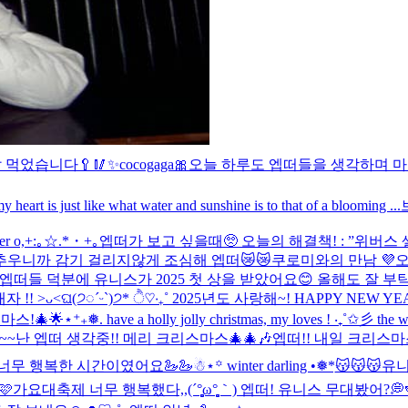
 먹었습니다🥄🥢
✨cocogaga🎀
오늘 하루도 엡떠들을 생각하며 마무리
 heart is just like what water and sunshine is to that of a blooming ...
ter o,+:｡☆.*・+｡
엡떠가 보고 싶을때🥺 오늘의 해결책! : ”위버스 
추우니까 감기 걸리지않게 조심해 엡떠😿😿
쿠로미와의 만남 💜
오
엡떠들 덕분에 유니스가 2025 첫 상을 받았어요😊 올해도 잘 부탁
!! >ᴗ<
ଘ(੭◌ˊᵕˋ)੭* ੈ♡‧₊˚ 2025년도 사랑해~! HAPPY NEW YE
마스!🎄🌟
⋆⁺₊❅. have a holly jolly christmas, my loves ! ‧₊˚✩彡 the w
~~
난 엡떠 생각중!! 메리 크리스마스🎄🎄🎶
엡떠!! 내일 크리스마스
너무 행복한 시간이였어요🦢🦢
☃︎⋆꙳ winter darling •❅*ִ
😽😽😽
유니
🩷
가요대축제 너무 행복했다,,(´°̥̥̥̥̥̥̥̥ω°̥̥̥̥̥̥̥̥｀) 엡떠! 유니스 무대봤어?💭