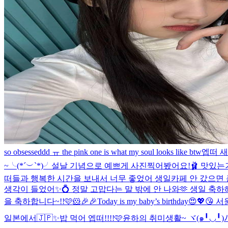
so obsesseddd ㅠ the pink one is what my soul looks like btw
엡떠 새
~╰(*´︶`*)╯설날 기념으로 예쁘게 사진찍어봤어요!🩰 맛있는거
떠들과 행복한 시간을 보내서 너무 좋었어 생일카페 안 갔으면
생각이 들었어✨💍 정말 고맙다는 말 밖에 안 나와🫶 생일 축하해
을 축하합니다~!!🩷🐹🎉🎉
Today is my baby’s birthday
일본에서🇯🇵✨
밥 먹어 엡떠!!!!🩷
윤하의 취미생활~ ヾ(๑╹◡╹)ﾉ"