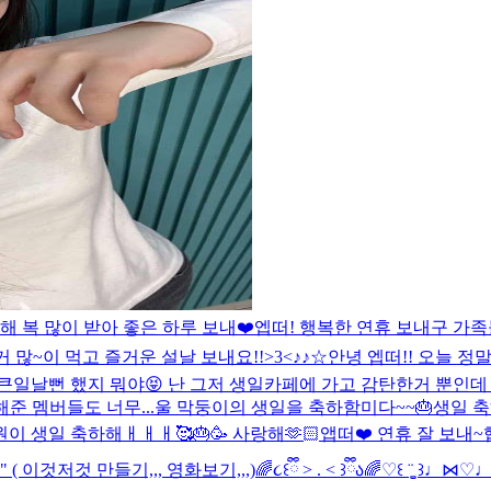
해 복 많이 받아 좋은 하루 보내❤️
엡떠! 행복한 연휴 보내구 가족
 많~이 먹고 즐거운 설날 보내요!!>3<
♪♪☆
안녕 엡떠!! 오늘 정
 큰일날뻔 했지 뭐야😝 난 그저 생일카페에 가고 감탄한거 뿐인
준 멤버들도 너무...
울 막둥이의 생일을 축하함미다~~🎂
생일 축하해 
💖😘 서원이 생일 축하해ㅐㅐㅐ🥰🎂🥳 사랑해🫶🏻
앱떠❤️ 연휴 잘 보내~
 ( 이것저것 만들기,,, 영화보기,,,)
🌈૮꒰ྀི > . < ꒱ྀིა🌈
♡꒰ ¨̮͚ ꒱♩⋈♡♩