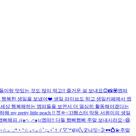
들이랑 맛있는 것도 많이 먹고!! 즐거운 설 보내요😊
📸💟
엡떠
말 행복한 생일을 보냈어❤️ 생일 라이브도 하고 생일카페에서 엡
데 세상 행복해하는 엡떠들을 보면서 더 열심히 활동해야겠다는
my pretty little peach !! 🍑🤏<33
햄스터 막둥 서원이의 생일
햅삐해피 ♪(๑ᴖ◡ᴖ๑)♪
엡떠!! 다들 햅삐햅삐 주말 보내시라요~😆
◦
☆.。.:*・°☆ ｡+.｡☆ﾟ:;｡+ﾟ†_(′▽`*)β))
🌜굿나잇~🌛
🕶️💍💫
주말