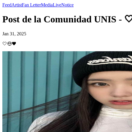
Feed
Artist
Fan Letter
Media
Live
Notice
Post de la Comunidad UNIS - 
Jan 31, 2025
🤍😎🖤