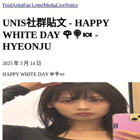
Feed
Artist
Fan Letter
Media
Live
Notice
UNIS社群貼文 - HAPPY
WHITE DAY 🌹🍭🍬 -
HYEONJU
2025 年 3 月 14 日
HAPPY WHITE DAY 🌹🍭🍬