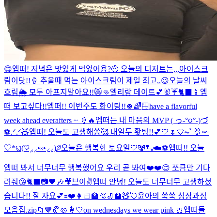
😋
엡떠! 저녁은 맛있게 먹었어용?🤨 오늘의 디저트는,,,아이스크
림이닷!!🍦 추울때 먹는 아이스크림이 제일 최고,,😉
오늘의 날씨
흐림🌦️ 모두 아프지말아요!!😿👊
엘리랑 데이트💕🐰☔️🐈‍⬛📱
엡
떠 보고싶다!!
엡떠!! 이번주도 화이팅!!🍀🌈🪟
have a flavorful
week ahead everafters ~ 🍦🔥
엡떠는 내 마음의 MVP ( っ˶°૦°˶)づ
⚽️.ᐟ.ᐟ
🧸
엡떠! 오늘도 고생해쏭🥰 내일두 홧팅!!💕
🤍🌷🤍
⏦ﾟ🐰🥕
♡︎
*ଘ(♡̷⸝⸝•༝•⸝⸝)੭̸
오늘은 행복한 토요일🤍🐼🐑☁️⚽️
엡떠!! 오늘
엡떠 봐서 너무너무 행복했어요 우리 곧 봐여❤️❤️😊 쪼큼만 기다
려줘😘
🐈‍⬛📷🖤🎶🎥
브이✌️
엡떠 안녕! 오늘도 너무너무 고생하셨
습니다!! 잘 자요💕
🟰❤️
👩🏻‍🏫🫧🛼🏫🧸💘
윤아의 쑥쑥 성장과정
모음집.zip📁
🤎🥐🥨🍦🤍
on wednesdays we wear pink 🎀
엡떠들