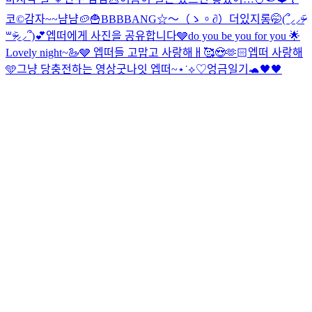
코©
감자~~냠냠🥔🍟
BBBBANG☆〜（ゝ。∂）
더있지롱🤭
(՞⸝⸝ᵒ̴̶̷᷄
꒳ᵒ̴̶̷᷅⸝⸝՞)💕
엡떠에게 사진을 공유합니다🩶
do you be you for you 🌟
Lovely night~🦢🩶 엡떠들 고맙고 사랑해ㅐ🥰😍🫶🏻
엡떠 사랑해
🩵
그냥 당충전하는 영상
굿나잇 엡떠~⋆˙⟡♡
엉금일기🐢
🖤🖤