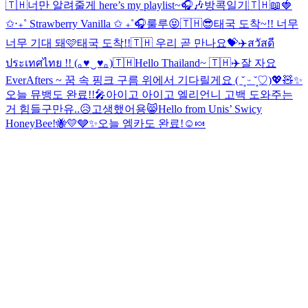
🇹🇭
너만 알려줄게 here’s my playlist~🎧🎶
방콕일기🇹🇭📖
🍓
✩‧₊˚ Strawberry Vanilla ✩ ₊˚🎧
룰루😝
🇹🇭😎
태국 도착~!! 너무
너무 기대 돼🩷
태국 도착!!🇹🇭 우리 곧 만나요💝✈️
สวัสดี
ประเทศไทย !! (｡♥‿♥｡)🇹🇭
Hello Thailand~ 🇹🇭✈️
잘 자요
EverAfters ~ 꿈 속 핑크 구름 위에서 기다릴게요 ( ˘͈ ᵕ ˘͈♡)
💖🧸✨
오늘 뮤뱅도 완료!!🎤
아이고 아이고 엘리언니 고백 도와주는
거 힘들구만유..😥
고생했어용😸
Hello from Unis’ Swicy
HoneyBee!🐝💛🩶✨
오늘 엠카도 완료!☺️🍬