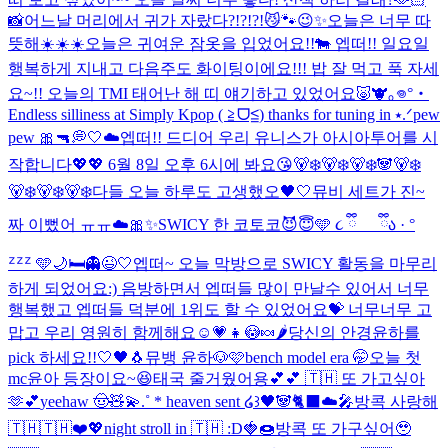
📸
어느날 머리에서 귀가 자랐다?!?!?!😼🐾
😉✨
오늘은 너무 따
뜻해☀️☀️☀️
오늘은 귀여운 잠옷을 입었어요!!🐄 엡떠!! 일요일
행복하게 지내고 다음주도 화이팅이에요!!! 밥 잘 먹고 푹 자세
요~!! 오늘의 TMI 태어난 해 띠 얘기하고 있었어요🐷🐮
｡𖦹°‧
Endless silliness at Simply Kpop ( ≧ᗜ≦) thanks for tuning in ⭑.ᐟ
pew
pew 🎀🔫
💭🤍☁️
엡떠!! 드디어 우리 유니스가 아시아투어를 시
작합니다💖💖 6월 8일 오후 6시에 봐요😘
🐻‍❄️🐻‍❄️🐻‍❄️🐼🐻‍❄️
🐻‍❄️🐻‍❄️🐻‍❄️
다들 오늘 하루도 고생했오🖤🤍
뮤비 세트가 진~
짜 이뻤어 ㅠㅠ☁️🎀✨
SWICY 한 코토코😈😇
🩵 ૮ ྀི_ _ ྀིა · °
ᙆᙆᙆ 🩵
🌙🛏️👻😉🤍
엡떠~ 오늘 막방으로 SWICY 활동을 마무리
하게 되었어요:) 음방하면서 엡떠들 많이 만날수 있어서 너무
행복했고 엡떠들 덕분에 1위도 할 수 있었어요💝 너무너무 고
맙고 우리 영원히 함께해요☺️💗
👧😳🍬🌶️
당신의 안경윤하를
pick 하세요!!
🤍🖤🐧
뮤뱅 윤하🐶🩷
bench model era 🤭
오늘 첫
mc윤아 등장이요~😆
태국 줄거웠어용💕💕 🇹🇭 또 가고싶아
🫶💕
yeehaw 🤠🧸💫
.˚ * heaven sent ໒꒱
🖤🐼🐈‍⬛☁️🎤
방콕 사랑해
🇹🇭🇹🇭❤️💖
night stroll in 🇹🇭 :D
🍓🍩
방콕 또 가구싶어🥹