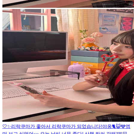
🤍✨
리락쿠마가 좋아서 리락쿠마가 되었습니다!
야옹🐈😺🩶
엡
떠 보고 싶었어~~ 오늘 날씨 너무 좋다! 산책 하러 갈래?🫶🏻