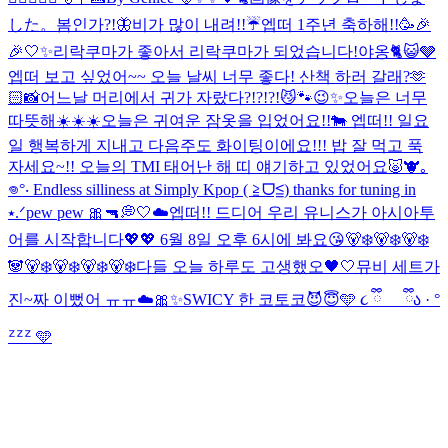
した。
봄인가?!🦋
비가 많이 내려!!☔️
엡떠 1주년 축하해!!🥳🎉
🎉
🤍✨
리락쿠마가 좋아서 리락쿠마가 되었습니다!
야옹🐈😺🩶
엡떠 보고 싶었어~~ 오늘 날씨 너무 좋다! 산책 하러 갈래?🫶
🏻
📸
어느날 머리에서 귀가 자랐다?!?!?!😼🐾
😉✨
오늘은 너무
따뜻해☀️☀️☀️
오늘은 귀여운 잠옷을 입었어요!!🐄 엡떠!! 일요
일 행복하게 지내고 다음주도 화이팅이에요!!! 밥 잘 먹고 푹
자세요~!! 오늘의 TMI 태어난 해 띠 얘기하고 있었어요🐷🐮
｡
𖦹°‧ Endless silliness at Simply Kpop ( ≧ᗜ≦) thanks for tuning in
⭑.ᐟ
pew pew 🎀🔫
💭🤍☁️
엡떠!! 드디어 우리 유니스가 아시아투
어를 시작합니다💖💖 6월 8일 오후 6시에 봐요😘
🐻‍❄️🐻‍❄️🐻‍❄️
🐼🐻‍❄️🐻‍❄️🐻‍❄️🐻‍❄️
다들 오늘 하루도 고생했오🖤🤍
뮤비 세트가
진~짜 이뻤어 ㅠㅠ☁️🎀✨
SWICY 한 코토코😈😇
🩵 ૮ ྀི_ _ ྀིა · °
ᙆᙆᙆ 🩵