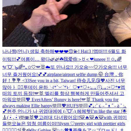
나나짱(언니) 생일 축하해❤️❤️❤️😙💫
! Hai:3 !
엡떠!!! 6월도 화
이팅!!!💕
여름이… 왔다🌿🌿☘️
我爱你＞ꇴ＜❤︎
juneee !! ✩｡🌈
٩(ˊᗜˋ )و🌈*｡✩
🤍🪽🐰☁️
또 만나요!! 가오슝~~🤍
가오슝!!! 너무
너무 즐거웠어요!💕💕
airplane/airport selfie dump 🤭 台灣，你
好！💐💐 <33
See you in a bit, Taiwan! 待会儿见😘💖
사진 너무
많아ㅏ 😵‍💫
투데이 윤하╰(*´︶`*)╯♡
♥*♡+:｡.｡ ⍤⃝｡.｡:+♡*♥
엡
떠의 토끼 등장!🪽🐰 엘리를 항상 행복하게 만들어주셔서 고
마워요🫶🏻💖 EverAfters’ Bunny is here!🪽🐰 Thank you for
always making Ellie happy🫶🏻💖
HUFS🫶🏻
💕｡:˚ ૮ ˶ ˆ ᴥ ˆ ˶ ა ˚ :｡
💕
현주 언니가 나 귀엽대에에 (˶ˆᗜˆ˵) 헤헤헷
I’m like the star !🌟
🎸
( •́ ₃ •̀ )🫶
🫨🐰💖
고려대 다녀왔어요!!🐯🔥🐯🔥🐯
with 귀여미
들🫶
오늘은 엄청 여름이야!!
ilysm ♡
pretty girl with prettier girls
😮‍💨
🧑‍🍳🐰🫧🍭🍰
By Gehlee 🐻✨✨💖🐈
画像をアップロードしま