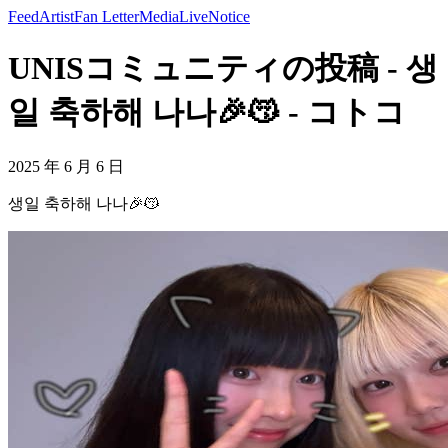
Feed
Artist
Fan Letter
Media
Live
Notice
UNISコミュニティの投稿 - 생
일 축하해 나나🎉😽 - コトコ
2025 年 6 月 6 日
생일 축하해 나나🎉😽