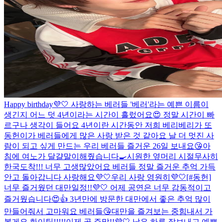
Happy birthday💜🤍 사랑하는 베러들 '베러'라는 예쁜 이름이
생긴지 어느 덧 4년이라는 시간이 흘렀어요😍 정말 시간이 빠
르구나 생각이 들어요 4년이란 시간동안 저희 베리베리가 또
동헌이가 베러들에게 많은 사랑 받은 것 같아요 날 더 멋진 사
람이 되고 싶게 만드는 우리 베러들 즐거운 26일 보내요😘
아
침에 여노가 달걀말이해줬습니다🍳
시원한 옆머리 시절
무사히
한국도착!!! 너무 고생많았어요 베러들 정말 즐거운 추억 가득
안고 돌아갑니다 사랑해요💜🤍
우리 사랑 영원히💜🤍
[#동헌]
너무 즐거웠던 대만일정!!💜🤍 어제 공연은 너무 감동적이고
즐거웠습니다😍👍 3년만에 방문한 대만에서 좋은 추억 많이
만들어줘서 고마워요 베러들😘
대만을 즐겨보는 중
힘내서 가
볼게요.
화이팅!!!!!
이제 곧 주말!!💜🤍 남은 하루 잘보내고 예쁜