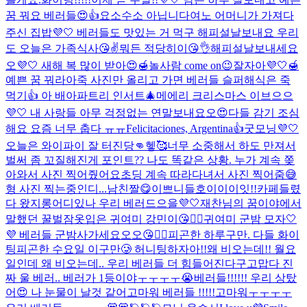
꿈 꿔요 베러들😍👍
요소수소 아닙니다
여노 어머니가 가져다
주신 집밥💜🤍 베러들도 맛있는 거 먹구 해피설날보내요 우리
도 오늘은 가족식사😘✌️
뭐든 적당히이😘👌
해피설날보내세요
오💜🤍 새해 복 많이 받아😍🍯
놀사람 come on😉
잘자아💜🤍🍯
예쁜 꿈 꿔라아
죽 사진만 올리고 가면 베러들 슬퍼해
식은 죽
먹기👍 아 배아파
트리 인서트🎄
메에리 크리스마스 이브으으
💜🤍 내 사랑들 아무 걱정없는 연말보내요오😍
다들 감기 조심
해요 요즘 너무 춥다 ㅠㅠ
Felicitaciones, Argentina👍
굿모닝💜🤍
오늘은 와이파이 잘 터진당👊헿🥰
너무 소중해서 하도 만져서
벌써 좀 꼬질해진게 포인트
?? 나도 똑같은 상황. 누가 계속 쫒
아와서 사진 찍어줬어요
초딩 계속 따라다녀서 사진 찍어줌😅
형 사진 찍는중인디...
남친짤😋
이쁘니들
호이이이잇!!
카페들렸
다 왔지롱
어디있나 우리 베러드으을💜🤍
재찬님의 꿈이야에서
말했던 꿀벌잠옷입은 귀여미 강민이😘👍🏻
귀여미 군밤 모자🤍
💜 베러들 군밤사가세요오오😘👍🏻
피곤한 하루구만. 다들 화이
팅
피곤한 수요일 이구만🥲 허니팅하자아!!
왜 비오는데!! 월요
일인데 왜 비오는데.. 우리 베러들 더 힘들어진다구
고맙다 진
짜 울 베러.. 베러가 1등이야ㅜㅜㅜㅜ😭
베러들!!!!!! 우리 상탔
어😍 나 눈물이 날것 같어
고마워 베러들 !!!!!
고마워ㅜㅜㅜㅜ