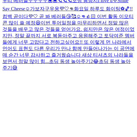
우리 베러들ㅜㅜㅜㅜ💟💟
🪐🪐🪐
모닝 용승시
I love u💜
Smile
Say Cheese☺️
가보자구우웅💜🤍👊
화요일 하루도 화이팅⚽️🏀!!
컴백 곧이다💜🤍 곧 봐 베러들😘🥰☺️👊👍🏻 이번 활동 이모티
콘 많이 쓸 예정😆
이번 투어일정을 마무리하면서 정말 많은
것들을 배우고 많은 것들을 얻어가요. 쉽지만은 않은 여정이었
지만, 정말 끝까지 서로 복돋아주고 응원해주고 토닥여준 멤버
들에게 너무 고맙다고 전하고싶어요!! 또 이렇게 먼 나라에서
언어도 표현도 다른 우리가 만나 함께 만들어나가는 이 공연에
매 순간 너무 감사하고 즐거웠습니다 새삼 티셔츠의 나라들을
보면서 정말 많이 힘...
초딩 동생 놀아주기2😂
초딩 동생 놀아
주기😅