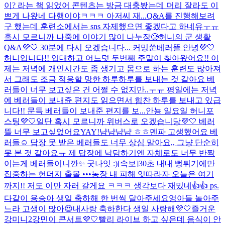
이? 라는 책 읽었어 콘텐츠는 방금 대충봤는데 머리 잘라도 이
쁘게 나왔네 다행이야ㅋㅋㅋ 아저씨 재...
Q&A를 진행해보려
구 했는데 훈련소에서는 sns 자제했으면 좋겠다고 하네유ㅜㅠ
혹시 모르니까 나중에 이야기 많이 나누장🥲
허니의 군 생활
Q&A💜🤍 30분에 다시 오겠습니다... 커밍쑨
베러뜰 안녕💜🤍
허니입니다!! 입대하고 어느덧 두번째 주말이 찾아왔어요!! 이
제는 저녁에 개인시간도 좀 생기고 몸으로 하는 훈련도 많아져
서 그래도 조금 적응할 망한 하루하루를 보내는 것 같아요 베
러들이 너무 보고싶은 건 어쩔 수 없지만..ㅜㅠ 평일에는 저녁
에 베러들이 보내쥰 편지도 읽으면서 힘찬 하루를 보내고 있급
니다!! 문득 베러들이 보내준 편지를 보...
안뇽 일요일 허니포
스팅💜🤍
일단 혹시 모르니까 위버스로 오겠습니당💜🤍 베러
뜰 너무 보고싶었어요
YAY!
냠냠냠냠 ㅎㅎ
멘파 고생했어요 베
러들☺️ 답장 못 받은 베러들도 너무 상심 말아요,, 그냥 단순히
못 본 것 같아요ㅠ 제 답장에 낙담하기엔 자체로도 너무 반짝
이는게 베러들이니깐✨ 굿나잇 :)
[속보]30초 내내 뻥튀기에만
집중하는 헌더지 출몰 •••농장 내 피해 잇따라
자 오늘은 여기
까지!! 저도 이만 자러 갈게요 ㅋㅋㅋ 생각보다 재밌네👍👍 ps.
다같이 용승아 생일 축하해 한 번씩 달아주세요
엉아들 놀아주
느라 고생이 많아😍
내사랑 축하한다 생일 사랑해💜🤍
즐거운
강미니2
강민이 콘서트💜🤍
빨리 라이브 하고 싶은데 음식이 안