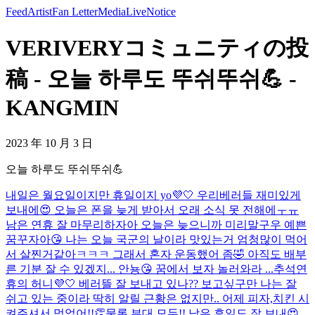
Feed
Artist
Fan Letter
Media
Live
Notice
VERIVERYコミュニティの投
稿 - 오늘 하루도 뚜쉬뚜쉬💪 -
KANGMIN
2023 年 10 月 3 日
오늘 하루도 뚜쉬뚜쉬💪
내일은 월요일이지만 휴일이지 yo💜🤍 우리베러들 재미있게
보내에😍 오늘은 폰을 늦게 받아서 오래 소식 못 전해에ㅜㅠ
남은 연휴 잘 마무리하자아 오늘은 늦으니까 미리말구우 예쁜
꿈꾸자아😘 나는 오늘 국군의 날이라 맛있는거 엄청많이 먹어
서 살찐거같아ㅋㅋㅋ 그래서 혼자 운동했어 좀🤣 아직도 배부
른 기분 잘 수 있겠지... 안뇽😘 꿈에서 보자 놀러와라 ...
추석연
휴의 허니💜🤍 베러뜰 잘 보내고 있나?? 보고싶구만 나는 잘
쉬고 있는 중이라 딱히 알릴 근황은 없지만.. 어제 피자,치킨 시
켜주셔서 먹었어!!👏물론 부대 모두!! 남은 휴일도 잘 보내😍