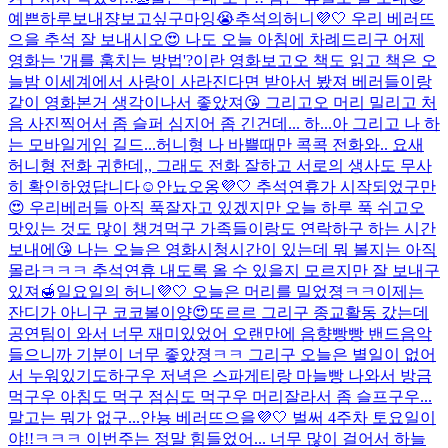
예쁜하루보내쟝
보고싶구마잉😭
추석의허니💜🤍 우리 베러뜨
으을 추석 잘 보내시오😍 나도 오늘 아침에 차례드리구 어제
영화는 '개를 훔치는 방법'?이란 영화보고오 책도 읽고 책은 오
늘밤 이세계에서 사랑이 사라진다면 받아서 봤져 베러들이랑
같이 영화본거 생각이나서 좋았져😘 그리고오 머리 밀리고 처
음 사진찍어서 좀 슬퍼 심지어 좀 긴건데... 하...아 그리고 나 하
는 모바일게임 길드...
허니형 나 바쁠때만 콕콕 전화와.. 요새
허니형 전화 귀한데,, 그래도 전화 잘하고 서로의 생사도 무사
히 확인하였답니다☺️
안뇨오옹💜🤍 추석연휴가 시작되었구만
😍 우리베러들 아직 푹잘자고 있겠지만 오늘 하루 푹 쉬고오
맛있는 것도 많이 챙겨먹구 가족들이랑도 연락하구 하는 시간
보내에😘 나는 오늘은 영화시청시간이 있는데 뭐 볼지는 아직
몰라ㅋㅋㅋ 추석연휴 내도록 올 수 있을지 모르지만 잘 보내구
있져🍯
일요일의 허니💜🤍 오늘은 머리를 밀었졍ㅋㅋ이제는
잔디가 아니구 코코볼이양😍또르르 그리구 종교활동 갔는데
공연팀이 와서 너무 재미있었어 오랜만에 음향빵빵 밴드음악
들으니까 기분이 너무 좋았졍ㅋㅋ 그리구 오늘은 별일이 없어
서 누워있기도하구우 저녁은 스파게티랑 마늘빵 나와서 방금
먹구우 아침도 먹구 점심도 먹구우 머리잘라서 좀 슬프구우...
말고는 뭐가 없구...
안뇽 베러뜨으을💜🤍 벌써 4주차 토요일이
야!!ㅋㅋㅋ 이번주는 정말 힘들었어... 너무 많이 걸어서 하늘