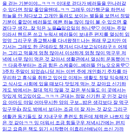
을 걷는 기분이야...ㅋㅋㅋ 이대로 걷다가 베러들을 만나러갈
수 있다면 정말 좋았을텐데..ㅋㅋ 그래두 야간행군을 하면서
하늘을 안 쳐다보고 고개만 돌려도 보이는 별들을 보면서 정말
기분이 좋았어 베러들또 예쁜 하늘 많이 많이 볼 수 있으면 좋
겠다구 생각...
잘 익은 노을🌅
일요일의 허니💜🤍 어제는 주말
이라서 핸드폰 쓰고 누워서 베러들이 보내준 편지를 열심히 읽
었엉 그리구우 종교행사를 다녀왔졍!! 나는 원래 무교지만 여
기서는 그래도 한 군데라도 챙겨서 다녀보고싶더라구ㅎ 어제
는 그리고 먹을게 엄청 많아서 이상하게 엄청 많이 먹구우 저
녁에 너무 많이 먹은 것 같아서 생활관에서 열심히 운동했어ㅋ
ㅋ 다음주부터는 조금 힘든 스케줄이...
베러뜰 안뇨오오옹💜🤍
3주차 주말이 되었습니당 저는 이번 주에 개인화기 주차를 마
무리하고 휴식을 취하고 있어요 이제는 생활도 정말 익숙해지
고 식사도 사회에 있을 때보다 맛있게 먹는 것 같아요 신기하
게도 밖에서는 절대 먹지 않을 것 같은 부식들도 이 곳에서는
맛있게 먹고있어요...ㅋㅋㅋ 군대는 정말 신기한 곳 인것 같아
요 아마도 먀일 어마무시한 양의 구보...
밥은 생각보다 잘 먹구
있구우👍 잠도 밖에서 보다는 조금 더 잘 자는 것 같오 그리구
생활관 동기들도 잘 지내구우 훈련도 힘든데 체력은 나쁘지 않
은 것 같아ㅋㅋ 잉 더워서 조금 힘들구우 저녁시간에는 편지
읽고 요즘은 책도 읽기 시작했어 이효리선배님이 쓰신 가까