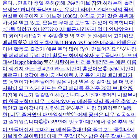
온다…
연호야 생일 축하(?)해..?😐
라이브 잠깐 하려는데 놀러
오세요!!
허니형 끝나면 바로 유강민 라이브 간다!!
7명의 꿈이
현실로 이루어진 지 어느덧 1600일. 아직도 꿈만 같은 응원과
사랑을 받고 있고, 오늘도 무대로 보답할 수 있어 행복합니다
:)
다들 일하고 있나????? 이제 퇴근시간까지 얼마 안남았으니
까 화이팅해!!
즐거운 주말😎
첫 방 함께 응원해줘서 고마워요
베러들💜🤍 내일도 화이팅!!!
Hot🔥 vs Cool🧊 베러의 선택은??
이번 활동도 즐겁게 예쁜 추억 많이 많이 만들어가요💜🤍
사랑
해 베리베리 우리 이번 활동도 화이팅
잘자 모두들
나만 눈 뜨면
돼👀
Happy birthday💜🤍 사랑하는 베러들 '베러'라는 예쁜 이름
이 생긴지 어느 덧 4년이라는 시간이 흘렀어요😍 정말 시간이
빠르구나 생각이 들어요 4년이란 시간동안 저희 베리베리가
또 동헌이가 베러들에게 많은 사랑 받은 것 같아요 날 더 멋진
사람이 되고 싶게 만드는 우리 베러들 즐거운 26일 보내요😘
아침에 여노가 달걀말이해줬습니다🍳
시원한 옆머리 시절
무사
히 한국도착!!! 너무 고생많았어요 베러들 정말 즐거운 추억 가
득안고 돌아갑니다 사랑해요💜🤍
우리 사랑 영원히💜🤍
[#동
헌] 너무 즐거웠던 대만일정!!💜🤍 어제 공연은 너무 감동적이
고 즐거웠습니다😍👍 3년만에 방문한 대만에서 좋은 추억 많
이 만들어줘서 고마워요 베러들😘
대만을 즐겨보는 중
힘내서
가볼게요.
화이팅!!!!!
이제 곧 주말!!💜🤍 남은 하루 잘보내고 예