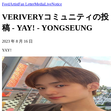
Feed
Artist
Fan Letter
Media
Live
Notice
VERIVERYコミュニティの投
稿 - YAY! - YONGSEUNG
2023 年 8 月 16 日
YAY!