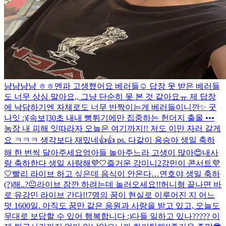
냠냠냠냠 ㅎㅎ
멘파 고생했어요 베러들☺️ 답장 못 받은 베러들
도 너무 상심 말아요,, 그냥 단순히 못 본 것 같아요ㅠ 제 답장
에 낙담하기엔 자체로도 너무 반짝이는게 베러들이니깐✨ 굿
나잇 :)
[속보]30초 내내 뻥튀기에만 집중하는 헌더지 출몰 •••
농장 내 피해 잇따라
자 오늘은 여기까지!! 저도 이만 자러 갈게
요 ㅋㅋㅋ 생각보다 재밌네👍👍 ps. 다같이 용승아 생일 축하
해 한 번씩 달아주세요
엉아들 놀아주느라 고생이 많아😍
내사
랑 축하한다 생일 사랑해💜🤍
즐거운 강미니2
강민이 콘서트💜
🤍
빨리 라이브 하고 싶은데 음식이 안온다…
연호야 생일 축하
(?)해..?😐
라이브 잠깐 하려는데 놀러오세요!!
허니형 끝나면 바
로 유강민 라이브 간다!!
7명의 꿈이 현실로 이루어진 지 어느
덧 1600일. 아직도 꿈만 같은 응원과 사랑을 받고 있고, 오늘도
무대로 보답할 수 있어 행복합니다 :)
다들 일하고 있나????? 이