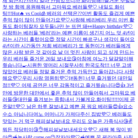
제 퇴근시간까지 얼마 안남았으니까 화이팅해!!
즐거운 주말😎
첫 방 함께 응원해줘서 고마워요 베러들💜🤍 내일도 화이
팅!!!
Hot🔥 vs Cool🧊 베러의 선택은??
이번 활동도 즐겁게 예쁜
추억 많이 많이 만들어가요💜🤍
사랑해 베리베리 우리 이번 활
동도 화이팅
잘자 모두들
나만 눈 뜨면 돼👀
Happy birthday💜🤍
사랑하는 베러들 '베러'라는 예쁜 이름이 생긴지 어느 덧 4년이
라는 시간이 흘렀어요😍 정말 시간이 빠르구나 생각이 들어요
4년이란 시간동안 저희 베리베리가 또 동헌이가 베러들에게
많은 사랑 받은 것 같아요 날 더 멋진 사람이 되고 싶게 만드는
우리 베러들 즐거운 26일 보내요😘
아침에 여노가 달걀말이해
줬습니다🍳
시원한 옆머리 시절
무사히 한국도착!!! 너무 고생
많았어요 베러들 정말 즐거운 추억 가득안고 돌아갑니다 사랑
해요💜🤍
우리 사랑 영원히💜🤍
[#동헌] 너무 즐거웠던 대만일
정!!💜🤍 어제 공연은 너무 감동적이고 즐거웠습니다😍👍 3년
만에 방문한 대만에서 좋은 추억 많이 만들어줘서 고마워요 베
러들😘
대만을 즐겨보는 중
힘내서 가볼게요.
화이팅!!!!!
이제 곧
주말!!💜🤍 남은 하루 잘보내고 예쁜 꿈 꿔요 베러들😍👍
요소
수소 아닙니다
여노 어머니가 가져다주신 집밥💜🤍 베러들도
맛있는 거 먹구 해피설날보내요 우리도 오늘은 가족식사😘✌️
뭐든 적당히이😘👌
해피설날보내세요오💜🤍 새해 복 많이 받
아😍🍯
놀사람 come on😉
잘자아💜🤍🍯예쁜 꿈 꿔라아
죽 사진