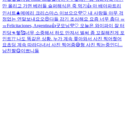
만 올리고 가면 베러들 슬퍼해
식은 죽 먹기👍 아 배아파
트리
인서트🎄
메에리 크리스마스 이브으으💜🤍 내 사랑들 아무 걱
정없는 연말보내요오😍
다들 감기 조심해요 요즘 너무 춥다 ㅠ
ㅠ
Felicitaciones, Argentina👍
굿모닝💜🤍 오늘은 와이파이 잘 터
진당👊헿🥰
너무 소중해서 하도 만져서 벌써 좀 꼬질해진게 포
인트
?? 나도 똑같은 상황. 누가 계속 쫒아와서 사진 찍어줬어
요
초딩 계속 따라다녀서 사진 찍어줌😅
형 사진 찍는중인디...
남친짤😋
이쁘니들