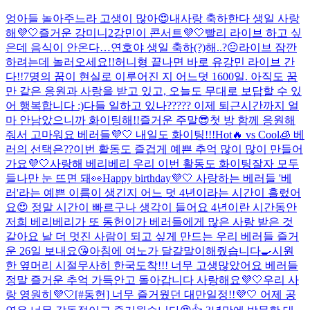
엉아들 놀아주느라 고생이 많아😍
내사랑 축하한다 생일 사랑
해💜🤍
즐거운 강미니2
강민이 콘서트💜🤍
빨리 라이브 하고 싶
은데 음식이 안온다…
연호야 생일 축하(?)해..?😐
라이브 잠깐
하려는데 놀러오세요!!
허니형 끝나면 바로 유강민 라이브 간
다!!
7명의 꿈이 현실로 이루어진 지 어느덧 1600일. 아직도 꿈
만 같은 응원과 사랑을 받고 있고, 오늘도 무대로 보답할 수 있
어 행복합니다 :)
다들 일하고 있나????? 이제 퇴근시간까지 얼
마 안남았으니까 화이팅해!!
즐거운 주말😎
첫 방 함께 응원해
줘서 고마워요 베러들💜🤍 내일도 화이팅!!!
Hot🔥 vs Cool🧊 베
러의 선택은??
이번 활동도 즐겁게 예쁜 추억 많이 많이 만들어
가요💜🤍
사랑해 베리베리 우리 이번 활동도 화이팅
잘자 모두
들
나만 눈 뜨면 돼👀
Happy birthday💜🤍 사랑하는 베러들 '베
러'라는 예쁜 이름이 생긴지 어느 덧 4년이라는 시간이 흘렀어
요😍 정말 시간이 빠르구나 생각이 들어요 4년이란 시간동안
저희 베리베리가 또 동헌이가 베러들에게 많은 사랑 받은 것
같아요 날 더 멋진 사람이 되고 싶게 만드는 우리 베러들 즐거
운 26일 보내요😘
아침에 여노가 달걀말이해줬습니다🍳
시원
한 옆머리 시절
무사히 한국도착!!! 너무 고생많았어요 베러들
정말 즐거운 추억 가득안고 돌아갑니다 사랑해요💜🤍
우리 사
랑 영원히💜🤍
[#동헌] 너무 즐거웠던 대만일정!!💜🤍 어제 공