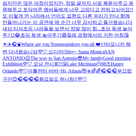
쉽지만은 않은 여정이었지만, 정말 끝까지 서로 복돋아주고 응
원해주고 토닥여준 멤버들에게 너무 고맙다고 전하고싶어요!!
또 이렇게 먼 나라에서 언어도 표현도 다른 우리가 만나 함께
만들어나가는 이 공연에 매 순간 너무 감사하고 즐거웠습니다
새삼 티셔츠의 나라들을 보면서 정말 많이 힘...
초딩 동생 놀아
주기2😂
초딩 동생 놀아주기😅
칠레 공항에서의 거한 아침😘
👊
✈️🎧⛲️
Where are you Yongseung
love you all ❤️
산타모니카 해
변 다녀왔습니당💜🤍 드디어!!
Hey~ Santa Monica
SAN
ANTONIO😉
The way to San Antonio😎
My family
Good morning
Exhibition💜🤍 모닝 전시회!!😘
Lake Michigan🫠
98즈
Happy
Orlando💜🤍
아틀란타 바바~
Hi, Atlanta👋✈️
🌈🌈🎧
🎧🎧
부끄럽
구만😊
🎧🎧🎧🎧
화요일도 허니팅!!💜🤍