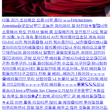
다들 감기 조심해요 요즘 너무 춥다 ㅠㅠ
Felicitaciones,
Argentina👍
굿모닝💜🤍 오늘은 와이파이 잘 터진당👊헿🥰
너무
소중해서 하도 만져서 벌써 좀 꼬질해진게 포인트
?? 나도 똑같
은 상황. 누가 계속 쫒아와서 사진 찍어줬어요
초딩 계속 따라
다녀서 사진 찍어줌😅
형 사진 찍는중인디...
남친짤😋
이쁘니들
호이이이잇!!
카페들렸다 왔지롱
어디있나 우리 베러드으을💜
🤍
재찬님의 꿈이야에서 말했던 꿀벌잠옷입은 귀여미 강민이
😘👍🏻
귀여미 군밤 모자🤍💜 베러들 군밤사가세요오오😘👍🏻
피
곤한 하루구만. 다들 화이팅
피곤한 수요일 이구만🥲 허니팅하
자아!!
왜 비오는데!! 월요일인데 왜 비오는데.. 우리 베러들 더
힘들어진다구
고맙다 진짜 울 베러.. 베러가 1등이야ㅜㅜㅜㅜ
😭
베러들!!!!!! 우리 상탔어😍 나 눈물이 날것 같어
고마워 베러
들 !!!!!
고마워ㅜㅜㅜㅜ우리 베러들ㅜㅜㅜㅜ💟💟
🪐🪐🪐
모닝
용승시
I love u💜
Smile Say Cheese☺️
가보자구우웅💜🤍👊
화요
일 하루도 화이팅⚽️🏀!! 컴백 곧이다💜🤍 곧 봐 베러들😘🥰☺️
👊👍🏻 이번 활동 이모티콘 많이 쓸 예정😆
이번 투어일정을
마무리하면서 정말 많은 것들을 배우고 많은 것들을 얻어가요.