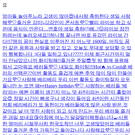
요
엉아들 놀아주느라 고생이 많아😍
내사랑 축하한다 생일 사랑
해💜🤍
즐거운 강미니2
강민이 콘서트💜🤍
빨리 라이브 하고 싶
은데 음식이 안온다…
연호야 생일 축하(?)해..?😐
라이브 잠깐
하려는데 놀러오세요!!
허니형 끝나면 바로 유강민 라이브 간
다!!
7명의 꿈이 현실로 이루어진 지 어느덧 1600일. 아직도 꿈
만 같은 응원과 사랑을 받고 있고, 오늘도 무대로 보답할 수 있
어 행복합니다 :)
다들 일하고 있나????? 이제 퇴근시간까지 얼
마 안남았으니까 화이팅해!!
즐거운 주말😎
첫 방 함께 응원해
줘서 고마워요 베러들💜🤍 내일도 화이팅!!!
Hot🔥 vs Cool🧊 베
러의 선택은??
이번 활동도 즐겁게 예쁜 추억 많이 많이 만들어
가요💜🤍
사랑해 베리베리 우리 이번 활동도 화이팅
잘자 모두
들
나만 눈 뜨면 돼👀
Happy birthday💜🤍 사랑하는 베러들 '베
러'라는 예쁜 이름이 생긴지 어느 덧 4년이라는 시간이 흘렀어
요😍 정말 시간이 빠르구나 생각이 들어요 4년이란 시간동안
저희 베리베리가 또 동헌이가 베러들에게 많은 사랑 받은 것
같아요 날 더 멋진 사람이 되고 싶게 만드는 우리 베러들 즐거
운 26일 보내요😘
아침에 여노가 달걀말이해줬습니다🍳
시원
한 옆머리 시절
무사히 한국도착!!! 너무 고생많았어요 베러들
정말 즐거운 추억 가득안고 돌아갑니다 사랑해요💜🤍
우리 사