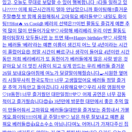
있고, 오늘도 무대로 보답할 수 있어 행복합니다 :)
다들 일하고 있
나????? 이제 퇴근시간까지 얼마 안남았으니까 화이팅해!!
즐거운
주말😎
첫 방 함께 응원해줘서 고마워요 베러들💜🤍 내일도 화이
팅!!!
Hot🔥 vs Cool🧊 베러의 선택은??
이번 활동도 즐겁게 예쁜 추
억 많이 많이 만들어가요💜🤍
사랑해 베리베리 우리 이번 활동도
화이팅
잘자 모두들
나만 눈 뜨면 돼👀
Happy birthday💜🤍 사랑하
는 베러들 '베러'라는 예쁜 이름이 생긴지 어느 덧 4년이라는 시간
이 흘렀어요😍 정말 시간이 빠르구나 생각이 들어요 4년이란 시간
동안 저희 베리베리가 또 동헌이가 베러들에게 많은 사랑 받은 것
같아요 날 더 멋진 사람이 되고 싶게 만드는 우리 베러들 즐거운
26일 보내요😘
아침에 여노가 달걀말이해줬습니다🍳
시원한 옆머
리 시절
무사히 한국도착!!! 너무 고생많았어요 베러들 정말 즐거
운 추억 가득안고 돌아갑니다 사랑해요💜🤍
우리 사랑 영원히💜
🤍
[#동헌] 너무 즐거웠던 대만일정!!💜🤍 어제 공연은 너무 감동
적이고 즐거웠습니다😍👍 3년만에 방문한 대만에서 좋은 추억 많
이 만들어줘서 고마워요 베러들😘
대만을 즐겨보는 중
힘내서 가볼
게요.
화이팅!!!!!
이제 곧 주말!!💜🤍 남은 하루 잘보내고 예쁜 꿈
꿔요 베러들😍👍
요소수소 아닙니다
여노 어머니가 가져다주신 집