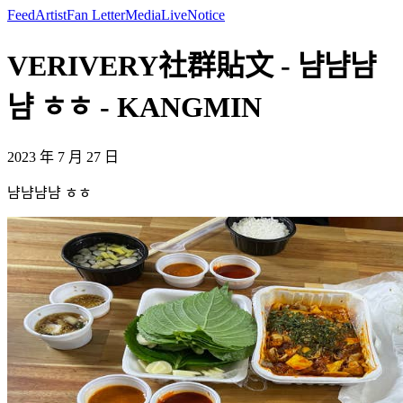
Feed
Artist
Fan Letter
Media
Live
Notice
VERIVERY社群貼文 - 냠냠냠
냠 ㅎㅎ - KANGMIN
2023 年 7 月 27 日
냠냠냠냠 ㅎㅎ