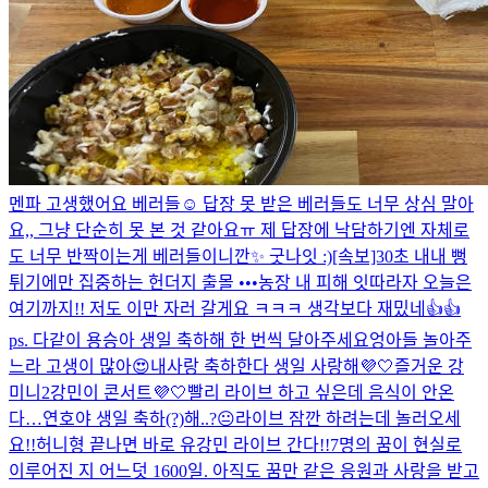
멘파 고생했어요 베러들☺️ 답장 못 받은 베러들도 너무 상심 말아
요,, 그냥 단순히 못 본 것 같아요ㅠ 제 답장에 낙담하기엔 자체로
도 너무 반짝이는게 베러들이니깐✨ 굿나잇 :)
[속보]30초 내내 뻥
튀기에만 집중하는 헌더지 출몰 •••농장 내 피해 잇따라
자 오늘은
여기까지!! 저도 이만 자러 갈게요 ㅋㅋㅋ 생각보다 재밌네👍👍
ps. 다같이 용승아 생일 축하해 한 번씩 달아주세요
엉아들 놀아주
느라 고생이 많아😍
내사랑 축하한다 생일 사랑해💜🤍
즐거운 강
미니2
강민이 콘서트💜🤍
빨리 라이브 하고 싶은데 음식이 안온
다…
연호야 생일 축하(?)해..?😐
라이브 잠깐 하려는데 놀러오세
요!!
허니형 끝나면 바로 유강민 라이브 간다!!
7명의 꿈이 현실로
이루어진 지 어느덧 1600일. 아직도 꿈만 같은 응원과 사랑을 받고