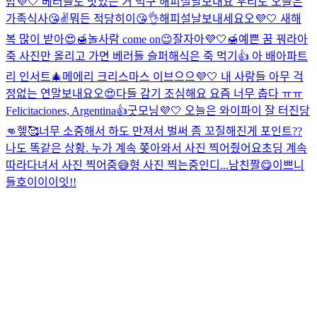
밥💜🤍 베러들도 맛있는 거 먹구 해피설날보내요 우리도 오늘은
가족식사😘✌️
뭐든 적당히이😘👌
해피설날보내세요오💜🤍 새해
복 많이 받아😍🍯
놀사람 come on😉
잘자아💜🤍🍯예쁜 꿈 꿔라아
죽 사진만 올리고 가면 베러들 슬퍼해
식은 죽 먹기👍 아 배아파
트
리 인서트🎄
메에리 크리스마스 이브으으💜🤍 내 사랑들 아무 걱
정없는 연말보내요오😍
다들 감기 조심해요 요즘 너무 춥다 ㅠㅠ
Felicitaciones, Argentina👍
굿모닝💜🤍 오늘은 와이파이 잘 터진당
👊헿🥰
너무 소중해서 하도 만져서 벌써 좀 꼬질해진게 포인트
??
나도 똑같은 상황. 누가 계속 쫒아와서 사진 찍어줬어요
초딩 계속
따라다녀서 사진 찍어줌😅
형 사진 찍는중인디...
남친짤😋
이쁘니
들
호이이이잇!!