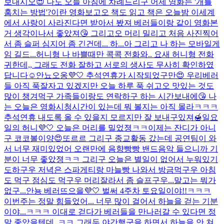
보내시오😍 나도 오늘 아침에 차례드리구 어제 영화는 '개를
훔치는 방법'?이란 영화보고오 책도 읽고 책은 오늘밤 이세계
에서 사랑이 사라진다면 받아서 봤져 베러들이랑 같이 영화본
거 생각이나서 좋았져😘 그리고오 머리 밀리고 처음 사진찍어
서 좀 슬퍼 심지어 좀 긴건데... 하...아 그리고 나 하는 모바일게
임 길드...
허니형 나 바쁠때만 콕콕 전화와.. 요새 허니형 전화
귀한데,, 그래도 전화 잘하고 서로의 생사도 무사히 확인하였
답니다☺️
안뇨오옹💜🤍 추석연휴가 시작되었구만😍 우리베러
들 아직 푹잘자고 있겠지만 오늘 하루 푹 쉬고오 맛있는 것도
많이 챙겨먹구 가족들이랑도 연락하구 하는 시간보내에😘 나
는 오늘은 영화시청시간이 있는데 뭐 볼지는 아직 몰라ㅋㅋㅋ
추석연휴 내도록 올 수 있을지 모르지만 잘 보내구있져🍯
일요
일의 허니💜🤍 오늘은 머리를 밀었졍ㅋㅋ이제는 잔디가 아니
구 코코볼이양😍또르르 그리구 종교활동 갔는데 공연팀이 와
서 너무 재미있었어 오랜만에 음향빵빵 밴드음악 들으니까 기
분이 너무 좋았졍ㅋㅋ 그리구 오늘은 별일이 없어서 누워있기
도하구우 저녁은 스파게티랑 마늘빵 나와서 방금먹구우 아침
도 먹구 점심도 먹구우 머리잘라서 좀 슬프구우...말고는 뭐가
없구...
안뇽 베러뜨으을💜🤍 벌써 4주차 토요일이야!!ㅋㅋㅋ
이번주는 정말 힘들었어... 너무 많이 걸어서 하늘을 걷는 기분
이야...ㅋㅋㅋ 이대로 걷다가 베러들을 만나러갈 수 있다면 정
말 좋았을텐데..ㅋㅋ 그래두 야간행군을 하면서 하늘을 안 쳐