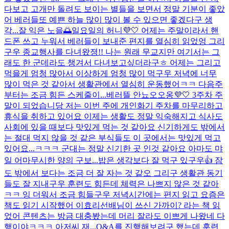
다보고 고개만 돌려도 보이는 별들을 보면서 정말 기분이 좋았
어 베러들또 예쁜 하늘 많이 많이 볼 수 있으면 좋겠다구 생
각...
잘 익은 노을🌅
일요일의 허니💜🤍 어제는 주말이라서 핸
드폰 쓰고 누워서 베러들이 보내준 편지를 열심히 읽었엉 그리
구우 종교행사를 다녀왔졍!! 나는 원래 무교지만 여기서는 그
래도 한 군데라도 챙겨서 다녀보고싶더라구ㅎ 어제는 그리고
먹을게 엄청 많아서 이상하게 엄청 많이 먹구우 저녁에 너무
많이 먹은 것 같아서 생활관에서 열심히 운동했어ㅋㅋ 다음주
부터는 조금 힘든 스케줄이...
베러뜰 안뇨오오옹💜🤍 3주차 주
말이 되었습니당 저는 이번 주에 개인화기 주차를 마무리하고
휴식을 취하고 있어요 이제는 생활도 정말 익숙해지고 식사도
사회에 있을 때보다 맛있게 먹는 것 같아요 신기하게도 밖에서
는 절대 먹지 않을 것 같은 부식들도 이 곳에서는 맛있게 먹고
있어요...ㅋㅋㅋ 군대는 정말 신기한 곳 인것 같아요 아마도 먀
일 어마무시한 양의 구보...
밥은 생각보다 잘 먹구 있구우👍 잠
도 밖에서 보다는 조금 더 잘 자는 것 같오 그리구 생활관 동기
들도 잘 지내구우 훈련도 힘든데 체력은 나쁘지 않은 것 같아
ㅋㅋ 잉 더워서 조금 힘들구우 저녁시간에는 편지 읽고 요즘은
책도 읽기 시작했어 이효리선배님이 쓰신 가까이? 라는 책 읽
었어 콘텐츠는 방금 대충봤는데 머리 잘라도 이쁘게 나왔네 다
행이야ㅋㅋㅋ 아저씨 재...
Q&A를 진행해보려구 했는데 훈련