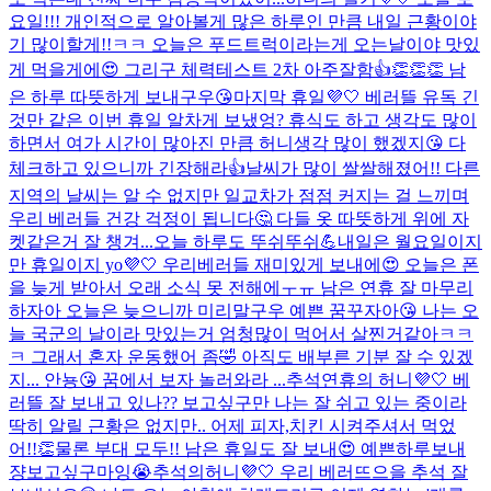
요일!!! 개인적으로 알아볼게 많은 하루인 만큼 내일 근황이야
기 많이할게!!ㅋㅋ 오늘은 푸드트럭이라는게 오는날이야 맛있
게 먹을게에😍 그리구 체력테스트 2차 아주잘함👍👏👏👏 남
은 하루 따뜻하게 보내구우😘
마지막 휴일💜🤍 베러뜰 유독 긴
것만 같은 이번 휴일 알차게 보냈엉? 휴식도 하고 생각도 많이
하면서 여가 시간이 많아진 만큼 허니생각 많이 했겠지😘 다
체크하고 있으니까 긴장해라👍날씨가 많이 쌀쌀해졌어!! 다른
지역의 날씨는 알 수 없지만 일교차가 점점 커지는 걸 느끼며
우리 베러들 건강 걱정이 됩니다🤔 다들 옷 따뜻하게 위에 자
켓같은거 잘 챙겨...
오늘 하루도 뚜쉬뚜쉬💪
내일은 월요일이지
만 휴일이지 yo💜🤍 우리베러들 재미있게 보내에😍 오늘은 폰
을 늦게 받아서 오래 소식 못 전해에ㅜㅠ 남은 연휴 잘 마무리
하자아 오늘은 늦으니까 미리말구우 예쁜 꿈꾸자아😘 나는 오
늘 국군의 날이라 맛있는거 엄청많이 먹어서 살찐거같아ㅋㅋ
ㅋ 그래서 혼자 운동했어 좀🤣 아직도 배부른 기분 잘 수 있겠
지... 안뇽😘 꿈에서 보자 놀러와라 ...
추석연휴의 허니💜🤍 베
러뜰 잘 보내고 있나?? 보고싶구만 나는 잘 쉬고 있는 중이라
딱히 알릴 근황은 없지만.. 어제 피자,치킨 시켜주셔서 먹었
어!!👏물론 부대 모두!! 남은 휴일도 잘 보내😍 예쁜하루보내
쟝
보고싶구마잉😭
추석의허니💜🤍 우리 베러뜨으을 추석 잘