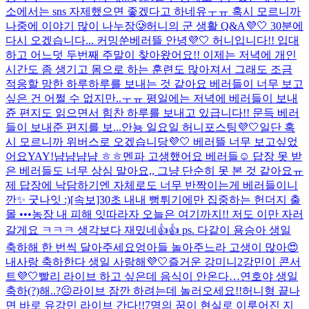
소에서는 sns 자제했으면 좋겠다고 하네유ㅜㅠ 혹시 모르니까
나중에 이야기 많이 나누장🥲
허니의 군 생활 Q&A💜🤍 30분에
다시 오겠습니다... 커밍쑨
베러뜰 안녕💜🤍 허니입니다!! 입대
하고 어느덧 두번째 주말이 찾아왔어요!! 이제는 저녁에 개인
시간도 좀 생기고 몸으로 하는 훈련도 많아져서 그래도 조금
적응할 망한 하루하루를 보내는 것 같아요 베러들이 너무 보고
싶은 건 어쩔 수 없지만..ㅜㅠ 평일에는 저녁에 베러들이 보내
쥰 편지도 읽으면서 힘찬 하루를 보내고 있급니다!! 문득 베러
들이 보내준 편지를 보...
안뇽 일요일 허니포스팅💜🤍
일단 혹
시 모르니까 위버스로 오겠습니당💜🤍 베러뜰 너무 보고싶었
어요
YAY!
냠냠냠냠 ㅎㅎ
멘파 고생했어요 베러들☺️ 답장 못 받
은 베러들도 너무 상심 말아요,, 그냥 단순히 못 본 것 같아요ㅠ
제 답장에 낙담하기엔 자체로도 너무 반짝이는게 베러들이니
깐✨ 굿나잇 :)
[속보]30초 내내 뻥튀기에만 집중하는 헌더지 출
몰 •••농장 내 피해 잇따라
자 오늘은 여기까지!! 저도 이만 자러
갈게요 ㅋㅋㅋ 생각보다 재밌네👍👍 ps. 다같이 용승아 생일
축하해 한 번씩 달아주세요
엉아들 놀아주느라 고생이 많아😍
내사랑 축하한다 생일 사랑해💜🤍
즐거운 강미니2
강민이 콘서
트💜🤍
빨리 라이브 하고 싶은데 음식이 안온다…
연호야 생일
축하(?)해..?😐
라이브 잠깐 하려는데 놀러오세요!!
허니형 끝나
면 바로 유강민 라이브 간다!!
7명의 꿈이 현실로 이루어진 지