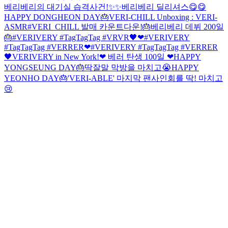
베리베리의 대기실 습격사건!✨✨
베리베리 딜리셔스😋😋
HAPPY DONGHEON DAY🎂
VERI-CHILL Unboxing : VERI-
ASMR
#VERI_CHILL 발매 카운트다운!
🎂베리베리 데뷔 200일
🎂
#VERIVERY #TagTagTag #VRVR🖤❤
#VERIVERY
#TagTagTag #VERRER❤
#VERIVERY #TagTagTag #VERRER
🖤
VERIVERY in New York!
❤ 베러 탄생 100일 ❤
HAPPY
YONGSEUNG DAY🎂
딱잘말 막방을 마치고😭
HAPPY
YEONHO DAY🎂
'VERI-ABLE' 마지막 팬사인회를 딱! 마치고
😢