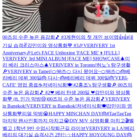
00즈의 수준 높은 음감회🎵 #3
계현이의 첫 개인 브이앱👍👍
대
기실 습격✌️
강민이와 영상통화💙 #3
🎉VERIVERY 1st
Anniversary🎉
Let's FACE Unboxing 'FACE ME'👦
[FULL]
VERIVERY 3rd MINI ALBUM [FACE ME] SHOWCASE
🎄미
리 베리 크리스마스🎄
VERIVERY in Toronto!
허노’s 탐구생활
🔎
VERIVERY in Taipei!
🍊98즈🍊 다시 왔어요~
🍊98즈🍊
🎂베
리베리 데뷔 300일🎂 다시~
🎂베리베리 데뷔 300일🎂
'VERI-
CAFE' 영업 종료☕
저녁미식회🍽 #2
홍조's 탐구생활🔎
00즈의
수준 높은 음감회🎵 #2
❤ 베러 탄생 200일 ❤
강민이와 영상통
화💙 (ft. 인가 막방😢)
00즈의 수준 높은 음감회🎵
VERIVERY
in Bangkok!
VERIVERY in Bangkok!
저녁미식회🍽
강민이와 영
상통화💙
리얼 막방😭
HAPPY MINCHAN DAY🎂
#TagTagTag
마지막 팬사인회까지 마치고😭
DIY M/V 상영회를 마치고🎬
벨
벨고 1학년 9반 수업시작
퇴근길 라이브
VERIVERY in LA!
베리
베리의 대기실 습격사건 2탄!✨✨
HAPPY HOYOUNG DAY🎂