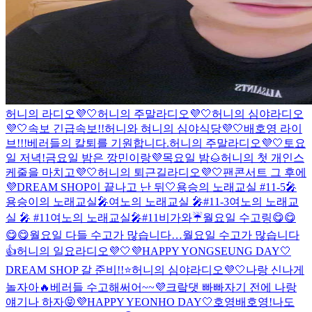
허니의 라디오💜🤍
허니의 주말라디오💜🤍
허니의 심야라디오
💜🤍
속보 긴급속보!!
허니와 혀니의 심야식당💜🤍
배호영 라이
브!!!
베러들의 칼퇴를 기원합니다.
허니의 주말라디오💜🤍
토요
일 저녁!
금요일 밤은 깡민이랑💜
목요일 밤🌰
허니의 첫 개인스
케줄을 마치고💜🤍
허니의 퇴근길라디오💜🤍
팬콘서트 그 후에
💜DREAM SHOP이 끝나고 난 뒤🤍
용승의 노래교실 #11-5🎤
용승이의 노래교실🎤
여노의 노래교실 🎤#11-3
여노의 노래교
실 🎤 #11
여노의 노래교실🎤#11
비가와☔️
월요일 수고링😋😋
😋😋
월요일 다들 수고가 많습니다…
월요일 수고가 많습니다
👍
허니의 일요라디오💜🤍
💜HAPPY YONGSEUNG DAY🤍
DREAM SHOP 갈 준비!!⭐️
허니의 심야라디오💜🤍
나랑 신나게
놀자아🔥
베러들 수고해써어~~💜
크랔댓 빠빠
자기 전에 나랑
얘기나 하자😝
💜HAPPY YEONHO DAY🤍
호영배
호영!
나도