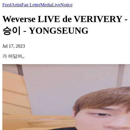
Feed
Artist
Fan Letter
Media
Live
Notice
Weverse LIVE de VERIVERY -
승이 - YONGSEUNG
Jul 17, 2023
가 어딨어,,