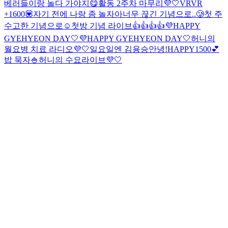
베러들이랑 놀다 가야지😋
활동 2주차 마무리💜🤍
VRVR
+1600💟
자기 전에 나랑 좀 놀자아
너무 끊긴 기념으로..🥲
첫 주
수고한 기념으로☺️
첫방 기념 라이브👍👍👍👍
💜HAPPY
GYEHYEON DAY🤍
💜HAPPY GYEHYEON DAY🤍
허니의
월요병 치료 라디오💜🤍
일요일엔 김용승
안녕!
HAPPY1500💕
밥 묵자🍚
허니의 수요라이브💜🤍