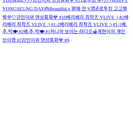
YOU&ME⚡️⚡️⚡️
강민이와 영상통화💙 #11
로투킹 후기⚡️⚡️
HAPPY
YONGSEUNG DAY🎂
Beautiful-x 발매 전 V앱✌️
로투킹 고고벨
벨💜🤍
강민이와 영상통화💙 #10
베리베리 침착즈 VLIVE :) #2
베
리베리 침착즈 VLIVE :) #1-2
베리베리 침착즈 VLIVE :) #1-1
베.
추.먹🍽 #2
베.추.먹🍽 #1
허니의 보이는 라디오🍯
계현이의 개인
브이앱 #2
강민이와 영상통화💙 #9