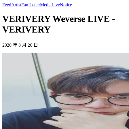
Feed
Artist
Fan Letter
Media
Live
Notice
VERIVERY Weverse LIVE -
VERIVERY
2020 年 8 月 26 日