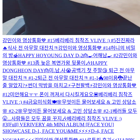
강민이와 영상통화💙 #15
베리베리 침착즈 VLIVE :) #5
진진짜라
🔥
식사 전 아무말 대잔치ㅋ
강민이와 영상통화💙 #14
허니의 비밀
의 방🍯
HAPPY HOYOUNG DAY D-2🎂
🍳어해남🍳 #2
강민이와
영상통화💙 #13
좀 늦은 복면가왕 뒷풀이🎶
HAPPY
DONGHEON DAY🎂
미.남.사😭
공백기 첫 주말😘
퇴근 전 아무
말 대잔치ㅋ #1-2
퇴근 전 아무말 대잔치ㅋ #1-1
🐲98이용🐉
끝난
줄 알았지?⚡️
썬더 막방을 마치고⚡️
구천팔백⚡️
강민이와 영상통화💙
#12
미안해요ㅜㅜ 폰이 꺼져서 다시킬게요오💟
베리베리 침착즈
VLIVE :) #4
금요미식회🍽
🌸무엇이든 물어보세요 & 고민 상담소
🌸 #2-2
🌸무엇이든 물어보세요 & 고민 상담소🌸 #2-1
베러들 모두
🤫...
사람들은 모두 꿈을 꾸지🎶
베리베리 침착즈 VLIVE :)
#3
[Full] VERIVERY 4th MINI ALBUM [FACE YOU]
SHOWCASE
D-1, FACE YOU&ME⚡️⚡️⚡️⚡️
D-4, FACE