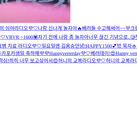
의 심야라디오💜🤍
나랑 신나게 놀자아🔥
베러들 수고해써어~~💜
크
🤍
VRVR +1600💟
자기 전에 나랑 좀 놀자아
너무 끊긴 기념으로..🥲
병 치료 라디오💜🤍
일요일엔 김용승
안녕!
HAPPY1500💕
밥 묵자🍚
 추카포카
생일 축하해💜💜
Happyverrerday💜🤍
베러데이!😍
Happy ver
점심!
히히 너무 보고싶어서😍
허니의 교복라디오💜🤍
허니의 교복라디