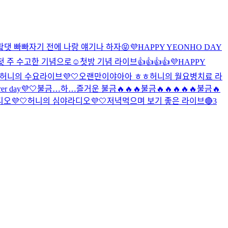
랔댓 빠빠
자기 전에 나랑 얘기나 하자😝
💜HAPPY YEONHO DAY
첫 주 수고한 기념으로☺️
첫방 기념 라이브👍👍👍👍
💜HAPPY
허니의 수요라이브💜🤍
오랜만이야아아 ㅎㅎ
허니의 월요병치료 라
rer day💜🤍
불금…
하…즐거운 불금🔥🔥🔥
불금🔥🔥🔥🔥🔥
불금🔥
오💜🤍
허니의 심야라디오💜🤍
저녁먹으며 보기 좋은 라이브🔴
3