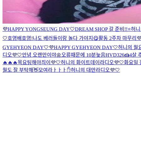
💜HAPPY YONGSEUNG DAY🤍
DREAM SHOP 갈 준비!!⭐️
허니
🤍
호영배
호영!
나도 베러들이랑 놀다 가야지😋
활동 2주차 마무리💜
GYEHYEON DAY🤍
💜HAPPY GYEHYEON DAY🤍
허니의 월요
디오💜🤍
안녕 오랜만이야🌼
오류때문에 10분늦음
HVD326🍰
4살
🔥🔥🔥
목요팅해야즤이💜🤍
허니의 화이트데이라디오💜🤍
화요일 
월도 잘 부탁해👋
모여라ㅏㅏㅏ✋
허니의 대만라디오💜🤍