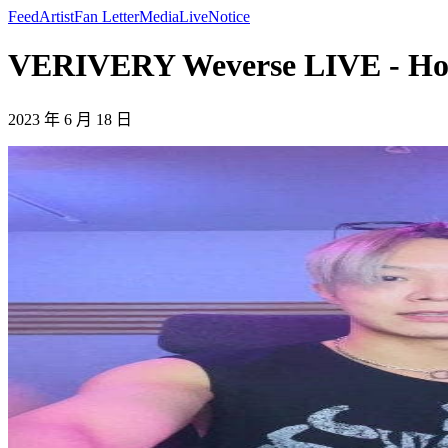
Feed
Artist
Fan Letter
Media
Live
Notice
VERIVERY Weverse LIVE - H
2023 年 6 月 18 日