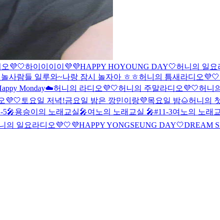
💜🤍
하이이이이💜
💜HAPPY HOYOUNG DAY🤍
허니의 일요라
 놀사람들 일루와~
나랑 잠시 놀자아 ㅎㅎ
허니의 틈새라디오💜🤍
Happy Monday☁️
허니의 라디오💜🤍
허니의 주말라디오💜🤍
허니의
💜🤍
토요일 저녁!
금요일 밤은 깡민이랑💜
목요일 밤🌰
허니의 첫
5🎤
용승이의 노래교실🎤
여노의 노래교실 🎤#11-3
여노의 노래교실
니의 일요라디오💜🤍
💜HAPPY YONGSEUNG DAY🤍
DREAM S