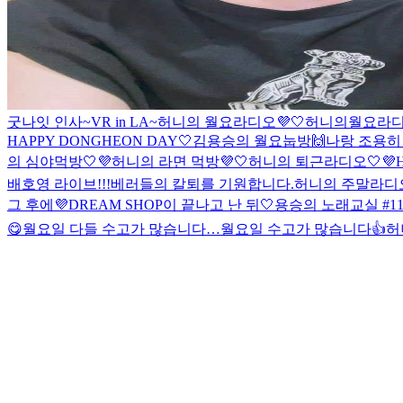
굿나잇 인사
~VR in LA~
허니의 월요라디오💜🤍
허니의월요라디오
HAPPY DONGHEON DAY🤍
김용승의 월요눕방🙌
나랑 조용히
의 심야먹방🤍💜
허니의 라면 먹방💜🤍
허니의 퇴근라디오🤍💜
배호영 라이브!!!
베러들의 칼퇴를 기원합니다.
허니의 주말라디오
그 후에
💜DREAM SHOP이 끝나고 난 뒤🤍
용승의 노래교실 #11-
😋
월요일 다들 수고가 많습니다…
월요일 수고가 많습니다👍
허