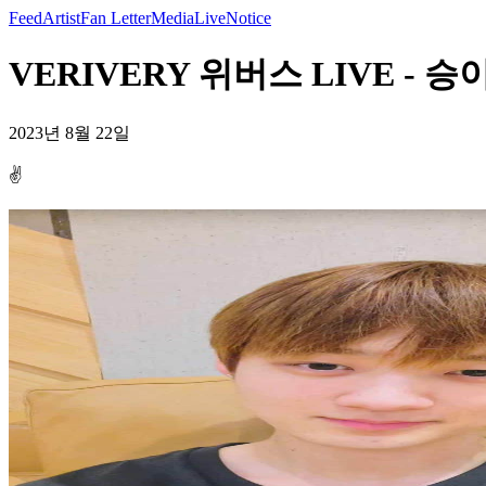
Feed
Artist
Fan Letter
Media
Live
Notice
VERIVERY 위버스 LIVE - 승이
2023년 8월 22일
✌️