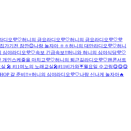
디오💜🤍
허니의 금요라디오💜🤍
허니의 금요라디오💜🤍
💜
집가기전 잠깐😊
나랑 놀쟈아 ㅎㅎ
허니의 대만라디오💜🤍
허니
 심야라디오💜🤍
속보 긴급속보!!
허니와 혀니의 심야식당💜🤍
 개인스케줄을 마치고💜🤍
허니의 퇴근길라디오💜🤍
팬콘서트
 🎤 #11
여노의 노래교실🎤#11
비가와☔️
월요일 수고링😋😋😋
HOP 갈 준비!!⭐️
허니의 심야라디오💜🤍
나랑 신나게 놀자아🔥