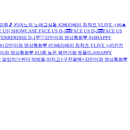
회🎵 #5
여노의 노래교실🎤 #2
베리베리 침착즈 VLIVE :) #6
🔥
ACE US] SHOWCASE
FACE US D-1🔜
FACE US D-2🔜
FACE US
VERRERDISE D-1💜🤍
강민이와 영상통화💙 #18
HAPPY
#1
강민이와 영상통화💙 #15
베리베리 침착즈 VLIVE :) #5
진진
이와 영상통화💙 #13
좀 늦은 복면가왕 뒷풀이🎶
HAPPY
 알았지?⚡️
썬더 막방을 마치고⚡️
구천팔백⚡️
강민이와 영상통화💙