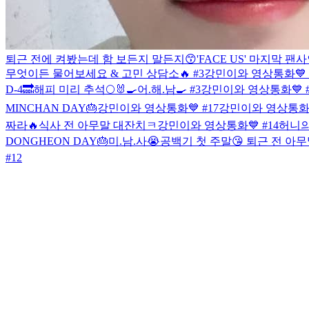
퇴근 전에 켜봤는데 함 보든지 말든지😙
'FACE US' 마지막 팬
무엇이든 물어보세요 & 고민 상담소🔥 #3
강민이와 영상통화💙 #
D-4🔜
해피 미리 추석🌕🐰
🍳어.해.남🍳 #3
강민이와 영상통화💙 #
MINCHAN DAY🎂
강민이와 영상통화💙 #17
강민이와 영상통화💙
짜라🔥
식사 전 아무말 대잔치ㅋ
강민이와 영상통화💙 #14
허니의
DONGHEON DAY🎂
미.남.사😭
공백기 첫 주말😘
퇴근 전 아무말
#12