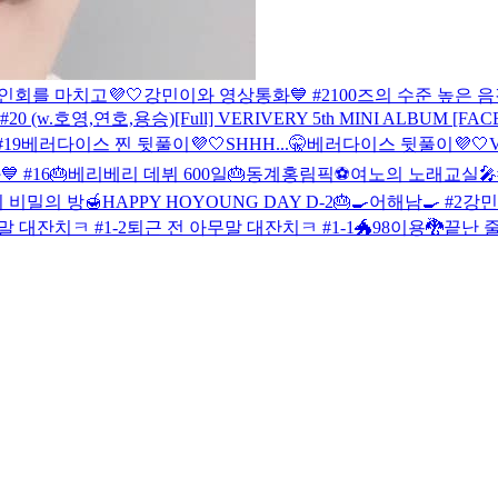
사인회를 마치고💜🤍
강민이와 영상통화💙 #21
00즈의 수준 높은 음감
20 (w.호영,연호,용승)
[Full] VERIVERY 5th MINI ALBUM [F
19
베러다이스 찐 뒷풀이💜🤍
SHHH...🤫
베러다이스 뒷풀이💜🤍
 #16
🎂베리베리 데뷔 600일🎂
동계홍림픽⚽️
여노의 노래교실🎤
 비밀의 방🍯
HAPPY HOYOUNG DAY D-2🎂
🍳어해남🍳 #2
강민
 대잔치ㅋ #1-2
퇴근 전 아무말 대잔치ㅋ #1-1
🐲98이용🐉
끝난 줄