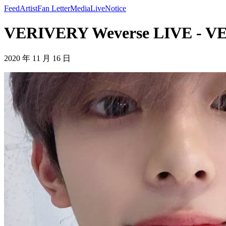
Feed
Artist
Fan Letter
Media
Live
Notice
VERIVERY Weverse LIVE - 
2020 年 11 月 16 日