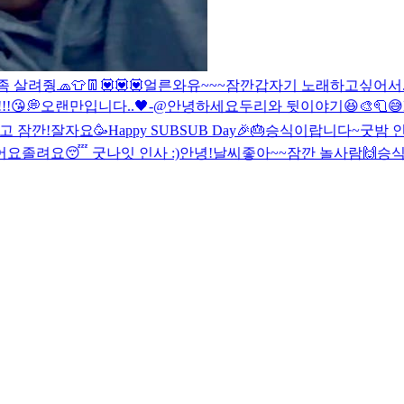
좀 살려줭
🧢👕👖
💟💟💟
얼른와유~~~
잠깐
갑자기 노래하고싶어서.
!😘
💭
오랜만입니다..🖤-@
안녕하세요
두리와 뒷이야기😆
🎨🧻😅
고 잠깐!
잘자요
🥳Happy SUBSUB Day🎉🎂
승식이랍니다~
굿밤 인
어요
졸려요😴 굿나잇 인사 :)
안녕!
날씨좋아~~
잠깐 놀사람🙌
승식