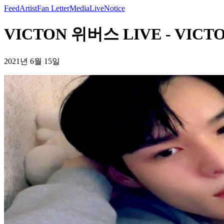
Feed
Artist
Fan Letter
Media
Live
Notice
VICTON 위버스 LIVE - VICT
2021년 6월 15일