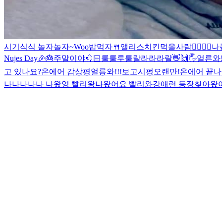
시기식식 놀자놀자~
Woo
밥먹자🍴
앨리스
치킨먹을사람🙋‍♀️🙋‍♂️
나
Nujes Day🎉🎂
주말이야🤚🏻
룰룰루룰랄라라라랄
👋🙌🖐
얼른와!!
고 있나요?
온에어 감상평
얼릉와!!!보고시펑
오랜만!
온에어 끝나
나나나나나 나왔엉 빨리왕
나왔어요 빨리와
강애런 등장
찾아왔