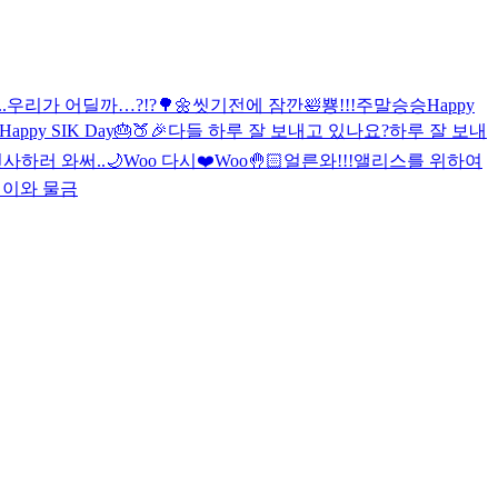
.
우리가 어딜까…?!?🌳🌼
씻기전에 잠깐🛀
뿅!!!
주말
승승
Happy
Happy SIK Day🎂🍑🎉
다들 하루 잘 보내고 있나요?
하루 잘 보내
사하러 와써..🌙
Woo 다시❤️
Woo🤚🏻
얼른와!!!
앨리스를 위하여
이와 물금