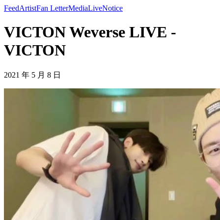
Feed
Artist
Fan Letter
Media
Live
Notice
VICTON Weverse LIVE -
VICTON
2021 年 5 月 8 日