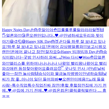
Happy Nujes Day🎉🎂
주말이야🤚🏻
룰룰루룰랄라라라랄
👋🙌
🖐
얼른와!!!😘
💭
오랜만입니다..🖤-@
안녕하세요
두리와 뒷이
야기😆
🎨🧻😅
Happy SIK Day🎂🍑🎉
다들 하루 잘 보내고 있나
요?
하루 잘 보내고 있나요?
온에어 감상평
얼릉와!!!보고시펑
오
랜만!
온에어 끝나고 잠깐!
잘자요
🥳Happy SUBSUB Day🎉🎂
승
식이랍니다~
굿밤 인사하러 와써..🌙
Woo 다시❤️
Woo🤚🏻
얼른
와!!!
앨리스를 위하여
나나나나나 나왔엉 빨리왕
나왔어요 빨리
와
강애런 등장
찾아왔어요
졸려요😴 굿나잇 인사 :)
안녕!
날씨
좋아~~
잠깐 놀사람🙌
승식이와 물금
놀자
병병이
안녕하숩!🙌
날
씨가 참 좋..아니야 일단 들어와봐❤️
오랜만이에욤!!
노래 들을
사람~
특수직업
특수직업
진짜 잠깐!
후핰 후핰
잠깐
집에 가기 전
에..🖤-@
집에 가기 전에..🖤-@
컴온컴온!
클릭클릭
떨린다 .... 휴
ㅠㅠ