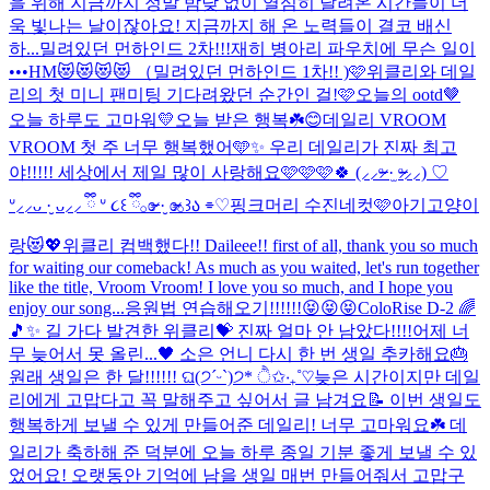
을 위해 지금까지 정말 밤낮 없이 열심히 달려온 시간들이 더
욱 빛나는 날이잖아요! 지금까지 해 온 노력들이 결코 배신
하...
밀려있던 먼하인드 2차!!!
재히 병아리 파우치에 무슨 일이
•••
HM😻😻😻😻 （밀려있던 먼하인드 1차!! )
🩷위클리와 데일
리의 첫 미니 팬미팅 기다려왔던 순간인 걸!🩷
오늘의 ootd🤎
오늘 하루도 고마워💛
오늘 받은 행복☘️😊
데일리 VROOM
VROOM 첫 주 너무 행복했어🩵✨ 우리 데일리가 진짜 최고
야!!!!! 세상에서 제일 많이 사랑해요🩷🩷🩷🍀 (⸝⸝ᵒ̴̶̷ ·̫ ᵒ̴̶̷⸝⸝) ♡
ᐡ⸝⸝ᴗ ·̮ ᴗ⸝⸝ ྀི ᐡ ૮꒰ ྀི𓂂ɞ̴̶̷ ·̮ ɞ̴̶̷𓂂꒱ა ⌯♡
핑크머리 수진네컷🩷
아기고양이
랑😻💖
위클리 컴백했다!! Daileee!! first of all, thank you so much
for waiting our comeback! As much as you waited, let's run together
like the title, Vroom Vroom! I love you so much, and I hope you
enjoy our song...
응원법 연습해오기!!!!!!😝😝😝
ColoRise D-2 🌈
🎵✨ 길 가다 발견한 위클리💝 진짜 얼마 안 남았다!!!!
어제 너
무 늦어서 못 올린...🖤 소은 언니 다시 한 번 생일 추카해요🎂
원래 생일은 한 달!!!!!! ଘ(੭ˊᵕˋ)੭* ੈ✩‧₊˚♡
늦은 시간이지만 데일
리에게 고맙다고 꼭 말해주고 싶어서 글 남겨요📝 이번 생일도
행복하게 보낼 수 있게 만들어준 데일리! 너무 고마워요☘️ 데
일리가 축하해 준 덕분에 오늘 하루 종일 기분 좋게 보낼 수 있
었어요! 오랫동안 기억에 남을 생일 매번 만들어줘서 고맙구