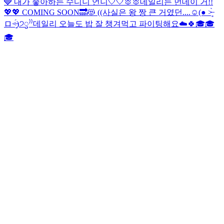
🩶 내가 좋아하는 수디니 언니🤍🤍🐰🐰
데일리는 먼데이 거!!
💖💖 COMING SOON🔜😻 ((사실은 왕 짱 큰 거였던....☺(● ˃̶͈̀
ロ˂̶͈́)੭ꠥ⁾⁾️
데일리 오늘도 밥 잘 챙겨먹고 파이팅해요☁️🍀
🎓🎓
🎓