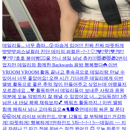
데일리들... 너무 춥따...🤧 따숩게 입어!!! 진짜 진짜 따뜻하게
🩵🩵🩵
퍼스널컬러 진단 데이의 퍼컬은~?~? 🤍?🩶?💜?💙?🩵?
🧡?💛?
호호 붕어빵❤️‍🔥
울 언니 생일 넘넘 츄카!!!😻🎁😻🎁
2번이
었지만 데일리와 함께한 Backwards 음방 행복했다☘️ 이번
VROOM VROOM 활동 끝나고 후속곡으로 데일리랑 만날 수
있어서 너무 좋았어요! 오랜 시간 기다려준 데일리에게 이번
앨범 활동으로 좋은 추억 많이 만들어주고 싶었는데 어땠을지
모르겠네요 ...💖 활동하면서 데일리들이 보내준 사랑과 응원
덕분에 오늘 막방까지 잘 해낼 수 있었어요 너...
고딩등쟝!! 3주
남은 내 19살 꽉꽉 채워보쟈💕 백워즈 활동까지..! 이번 앨범
힘께 해줘서 넘나 고마워요오🔥
🐈‍⬛🚫
먼데이랑 싸운 썰 푼다
🤭🤭
어제 라이브 비하인드..🩷🧣 12월도 잘 부탁해요!! 건강하
게! 따뜻하게! 행복하게!!
먼하인드 5차~!~!~! 5~~
데일리 ~~ 지
금 자려나 ?? 자기 전에 위버스 잠깐 왔어요 😊 오늘 하루도 많