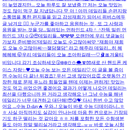
이 늦었겠지만... 오늘 하루도 잘 보냈죵 ?? 저는 오늘 맛있는
것도 많이 먹구 잘 지냈답니다 💛 아 ! 아까 데일리들 손편지랑
소통앱을 통한 편지들을 읽고 감성재희가 되어서 위버스에두
글 남겨요 👍🏻 누군가를 좋아하고 응원하는 것 , 또 그 사랑과
응원을 받는 것을 당...
밀려있는 먼하인드 4차 ^_^
잔뜩 밀린 먼
하인드 3차☺️🤧🥹
데일리들...🩶🩶🩶 오랜만에 우리 댓글놀이
가보자 준비됐어?
데일리 오늘도 수고많아써🩷 “재희야 재희
도 오늘 수고많아써~~잴담잴담” 라고 해주라 데일리...히 헤
헤헤헤 🤭
우리 데일리들이 오늘 조아하길래~~🤍🩰🎀
겨울티
비입니댜 감기 조심하세오🤧❄️❄️☃️⛄️🌨️🧣🧤
새로 산 핸드폰 케
이스 자랑✨🖤
오늘 수능 보는 모든 데일리🤍 이 글을 볼 즘이
면 수능이 다 끝난 뒤겠죠? 우선 고생 많았어요👏 오랫동안 긴
장한 채로 문제 푸느라 힘들었을 텐데 이제는 편하게! 맛있는
것도 먹고 쉬었으면 좋겠어요 결과가 어떻게 나오던 데일리는
최선을 다했으니까 된 거라고 생각해요 난 그냥 수능을 해낸
데일리가 너무 대견하고 대단해!🥹🥲💝 다시 한번 수고 많았
어요 ...
수능 D-day🔥 우와..! 오늘이 바로 수능 디데이라니..ㅎ
ㅎ 사실 아직까지도 실감이 안나는데 마음 한 켠으로는 긴장되
기도 하구 떨리는 것 같아요 ㅎㅎ 저를 포함한 모든 수험생분
들도 아마 정말 떨리실거라고 생각해요..ㅠㅠ 바로 오늘 시험