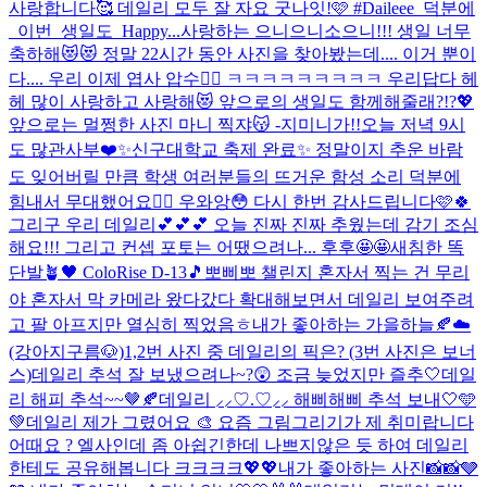
사랑합니다🥰 데일리 모두 잘 자요 굿나잇!🩷 #Daileee_덕분에
_이번_생일도_Happy...
사랑하는 으니으니소으니!!! 생일 너무
축하해😻😻 정말 22시간 동안 사진을 찾아봤는데.... 이거 뿐이
다.... 우리 이제 엽사 압수🤦‍♀️ ㅋㅋㅋㅋㅋㅋㅋㅋㅋ 우리답다 헤
헤 많이 사랑하고 사랑해😻 앞으로의 생일도 함께해줄래?!?💖
앞으로는 멀쩡한 사진 마니 찍쟈😽 -지미니가!!
오늘 저녁 9시
도 많관사부❤️✨
신구대학교 축제 완료✨ 정말이지 추운 바람
도 잊어버릴 만큼 학생 여러분들의 뜨거운 함성 소리 덕분에
힘내서 무대했어요❤️‍🔥 우와앙😳 다시 한번 감사드립니다🩷🍀
그리구 우리 데일리💕💕💕 오늘 진짜 진짜 추웠는데 감기 조심
해요!!! 그리고 컨셉 포토는 어땠으려나... 후후🤩🤩
새침한 똑
단발🪴🖤 ColoRise D-13🎵
뽀삐뽀 챌린지 혼자서 찍는 건 무리
야 혼자서 막 카메라 왔다갔다 확대해보면서 데일리 보여주려
고 팔 아프지만 열심히 찍었음ㅎ
내가 좋아하는 가을하늘🍂☁️
(강아지구름🐶)
1,2번 사진 중 데일리의 픽은? (3번 사진은 보너
스)
데일리 추석 잘 보냈으려나~?😲 조금 늦었지만 즐추🤍
데일
리 해피 추석~~🤎🍂
데일리 ⸝⸝♡.♡⸝⸝ 해삐해삐 추석 보내🤍🩵
💚
데일리 제가 그렸어요 🎨 요즘 그림그리기가 제 취미랍니다
어때요 ? 엘사인데 좀 아쉽긴한데 나쁘지않은 듯 하여 데일리
한테도 공유해봅니다 크크크크
💖💖
내가 좋아하는 사진📸📸🩶