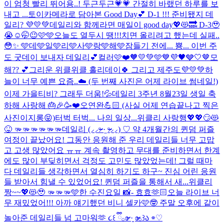
이 엄청 빨리 뛰어용..! 두근두근💗💗 간절히 바랬던 하루를 보
내고 ...
토이카메라로 담아본 Good Day💕 D-1 !!! 준비됐지 데
일리? 💜💛💚
데일리와 함께라면 매일이 good day💖😻🔜 D-3🥹
😭☺️🤭😉🩷🩵
오늘도 열두시 땡!!!치면 올리려고 했는데 실패..
😳✨ 🩵데🩵일🩵리🩵사🩵랑🩵해🩵
잠들기 전에... 뿅... 이번 주
도 굿데이 보내자 데일리💕
컬러🩷❤️🧡💛💚🩵💙💜🖤🩶🤍🤎
모
해?? 💕
그리운 위클위클 홀리데이🍀 그리고 제주도💜💛💚
하
늘이 너무 예쁜 요즘..☁️ (두 번째 사진은 어제 라이브 썸네일!)
이제 가을티비? 그래두 더움!💦
데일리 3주년 8월23일 생일 축
하해 사랑해 🎂🎉🥳❤️
오연완💪🏻 (사실 어제 연습끝나고 찍은
사진이지롱😝)
터벅 터벅... 나의 일상...
위클리 사랑행💖💖😏😻
😝 🫳🫳🫳🫳🫳🫳
데일리 (⸝⸝ᵒ̴̶̷ ·̫ ᵒ̴̶̷⸝⸝) ♡ 약 4개월간의 퀸덤 퍼즐
여정이 끝났어요! 그동안 응원해 준 우리 데일리들 너무 고맙
고 고생 많았어요 ㅠㅠ 계속 촬영하고 무대를 준비하면서 한계
에도 많이 부딪히면서 걱정도 고민도 많았었는데! 그럴 때마
다 데일리들 생각하면서 열심히 하기도 하구~ 진심 어린 응원
들 받아서 힘낼 수 있었어요! 퀸덤 퍼즐을 통해서 새...
위클리
짱~~💖😻🥹 🫳🫳🫳
🩵한 수진요일 📸- 효효🫶🏻
오늘 라이브 너
무 재밌었어!!! 아까 얘기했던 비니 셀카🩷🤓 주말 오후에 같이
놀아준 데일리들 넘 고마워🫶 ૮꒰ ྀི𓂂ɞ̴̶̷ ·̮ ɞ̴̶̷𓂂꒱ა ⌯♡