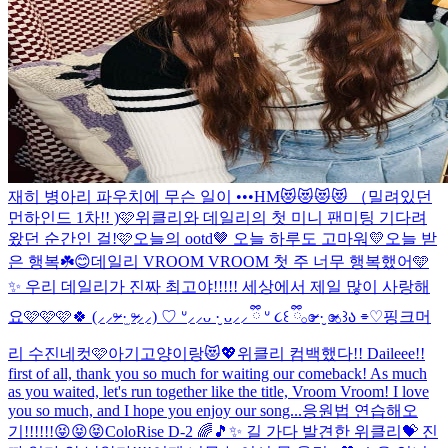
재히 병아리 파우치에 무슨 일이 •••
HM😻😻😻😻 （밀려있던
먼하인드 1차!! )
🩷위클리와 데일리의 첫 미니 팬미팅 기다려
왔던 순간인 걸!🩷
오늘의 ootd🤎 오늘 하루도 고마워💛
오늘 받
은 행복☘️😊
데일리 VROOM VROOM 첫 주 너무 행복했어🩵
✨ 우리 데일리가 진짜 최고야!!!!! 세상에서 제일 많이 사랑해
요🩷🩷🩷🍀 (⸝⸝ᵒ̴̶̷ ·̫ ᵒ̴̶̷⸝⸝) ♡ ᐡ⸝⸝ᴗ ·̮ ᴗ⸝⸝ ྀི ᐡ ૮꒰ ྀི𓂂ɞ̴̶̷ ·̮ ɞ̴̶̷𓂂꒱ა ⌯♡
핑크머
리 수진네컷🩷
아기고양이랑😻💖
위클리 컴백했다!! Daileee!!
first of all, thank you so much for waiting our comeback! As much
as you waited, let's run together like the title, Vroom Vroom! I love
you so much, and I hope you enjoy our song...
응원법 연습해오
기!!!!!!😝😝😝
ColoRise D-2 🌈🎵✨ 길 가다 발견한 위클리💝 진