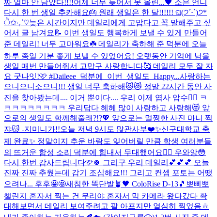
짜 얼마 안 남았다!!!!
어제 너무 늦어서 못 올린...🖤 소은 언니
다시 한 번 생일 추카해요🎂 원래 생일은 한 달!!!!!! ଘ(੭ˊᵕˋ)੭*
ੈ✩‧₊˚♡
늦은 시간이지만 데일리에게 고맙다고 꼭 말해주고 싶
어서 글 남겨요📝 이번 생일도 행복하게 보낼 수 있게 만들어
준 데일리! 너무 고마워요☘️ 데일리가 축하해 준 덕분에 오늘
하루 종일 기분 좋게 보낼 수 있었어요! 오랫동안 기억에 남을
생일 매번 만들어줘서 고맙구 사랑합니다🥰 데일리 모두 잘 자
요 굿나잇!🩷 #Daileee_덕분에_이번_생일도_Happy...
사랑하는
으니으니소으니!!! 생일 너무 축하해😻😻 정말 22시간 동안 사
진을 찾아봤는데.... 이거 뿐이다.... 우리 이제 엽사 압수🤦‍♀️ ㅋ
ㅋㅋㅋㅋㅋㅋㅋㅋ 우리답다 헤헤 많이 사랑하고 사랑해😻 앞
으로의 생일도 함께해줄래?!?💖 앞으로는 멀쩡한 사진 마니 찍
쟈😽 -지미니가!!
오늘 저녁 9시도 많관사부❤️✨
신구대학교 축
제 완료✨ 정말이지 추운 바람도 잊어버릴 만큼 학생 여러분들
의 뜨거운 함성 소리 덕분에 힘내서 무대했어요❤️‍🔥 우와앙😳
다시 한번 감사드립니다🩷🍀 그리구 우리 데일리💕💕💕 오늘
진짜 진짜 추웠는데 감기 조심해요!!! 그리고 컨셉 포토는 어땠
으려나... 후후🤩🤩
새침한 똑단발🪴🖤 ColoRise D-13🎵
뽀삐뽀
챌린지 혼자서 찍는 건 무리야 혼자서 막 카메라 왔다갔다 확
대해보면서 데일리 보여주려고 팔 아프지만 열심히 찍었음ㅎ