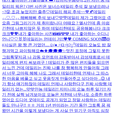
내가 좋아하는 가을하늘🍂☁️ (강아지구름🐶)
1,2번 사진 중 데
일리의 픽은? (3번 사진은 보너스)
데일리 추석 잘 보냈으려나
~?😲 조금 늦었지만 즐추🤍
데일리 해피 추석~~🤎🍂
데일리
⸝⸝♡.♡⸝⸝ 해삐해삐 추석 보내🤍🩵💚
데일리 제가 그렸어요 🎨
요즘 그림그리기가 제 취미랍니다 어때요 ? 엘사인데 좀 아쉽
긴한데 나쁘지않은 듯 하여 데일리한테도 공유해봅니다 크크
크크
💖💖
내가 좋아하는 사진📸📸🩶🩶 내가 좋아하는 수디니
언니🤍🤍🐰🐰
데일리는 먼데이 거!!💖💖 COMING SOON🔜😻
((사실은 왕 짱 큰 거였던....☺(● ˃̶͈̀ロ˂̶͈́)੭ꠥ⁾⁾️
데일리 오늘도 밥 잘
챙겨먹고 파이팅해요☁️🍀
🎓🎓🎓
✨멋진 표정에 그렇지 못한
그립톡🐻
지금 나 감동 모먼트야 감동받아서 감성재희로서 데
일리에게 편지 써보려구 ! 데일리가 준 많은 편지들을 읽으면
서 느낀 건데 데일리는 진짜 나를 참 행복하게 만들어줘 그래
서 너무 고마워 헤헤 나도 그래서 데일리한테 언제나 그 따스
한 마음을 베풀고 싶고 웃음짓게 만들어주고 싶다아아 ..😉 내
가 항상 얘기하잖아 데일리 언제나 사랑한다구 진짜 사랑행 데
일리가 없는...
🩷🩵
안뇽 데일리!! 지미니의 오늘 하루 일기!! 자
기 전에 살짝 남겨보아요 오늘은 저한테 너무나도 소중한 하루
였어요 드디어 굿데이도 공개가 되었고 정말 사랑하는 데일리
들도 만나구!! ㅎㅎ 거의 1년 반이라는 기간 동안 그토록 꿈 꿔
왔던 시간을 이렇게 보냈다는 게 사실 안 믿기구 아직도 심장