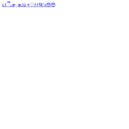
૮꒰ ྀི𓂂ɞ̴̶̷ ·̮ ɞ̴̶̷𓂂꒱ა ⌯♡
산책‘s🥹🥹