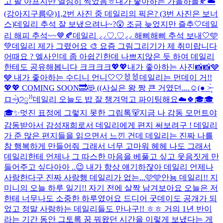
고 팔 아프지만 열심히 찍었음ㅎ
내가 좋아하는 가을하늘🍂☁️
(강아지구름🐶)
1,2번 사진 중 데일리의 픽은? (3번 사진은 보너
스)
데일리 추석 잘 보냈으려나~?😲 조금 늦었지만 즐추🤍
데일
리 해피 추석~~🤎🍂
데일리 ⸝⸝♡.♡⸝⸝ 해삐해삐 추석 보내🤍🩵
💚
데일리 제가 그렸어요 🎨 요즘 그림그리기가 제 취미랍니다
어때요 ? 엘사인데 좀 아쉽긴한데 나쁘지않은 듯 하여 데일리
한테도 공유해봅니다 크크크크
💖💖
내가 좋아하는 사진📸📸🩶
🩶 내가 좋아하는 수디니 언니🤍🤍🐰🐰
데일리는 먼데이 거!!
💖💖 COMING SOON🔜😻 ((사실은 왕 짱 큰 거였던....☺(● ˃̶͈̀
ロ˂̶͈́)੭ꠥ⁾⁾️
데일리 오늘도 밥 잘 챙겨먹고 파이팅해요☁️🍀
🎓🎓
🎓
✨멋진 표정에 그렇지 못한 그립톡🐻
지금 나 감동 모먼트야
감동받아서 감성재희로서 데일리에게 편지 써보려구 ! 데일리
가 준 많은 편지들을 읽으면서 느낀 건데 데일리는 진짜 나를
참 행복하게 만들어줘 그래서 너무 고마워 헤헤 나도 그래서
데일리한테 언제나 그 따스한 마음을 베풀고 싶고 웃음짓게 만
들어주고 싶다아아 ..😉 내가 항상 얘기하잖아 데일리 언제나
사랑한다구 진짜 사랑행 데일리가 없는...
🩷🩵
안뇽 데일리!! 지
미니의 오늘 하루 일기!! 자기 전에 살짝 남겨보아요 오늘은 저
한테 너무나도 소중한 하루였어요 드디어 굿데이도 공개가 되
었고 정말 사랑하는 데일리들도 만나구!! ㅎㅎ 거의 1년 반이
라는 기간 동안 그토록 꿈 꿔왔던 시간을 이렇게 보냈다는 게