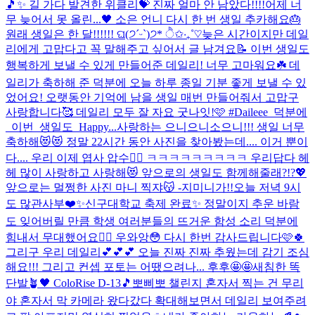
🎵✨ 길 가다 발견한 위클리💝 진짜 얼마 안 남았다!!!!
어제 너
무 늦어서 못 올린...🖤 소은 언니 다시 한 번 생일 추카해요🎂
원래 생일은 한 달!!!!!! ଘ(੭ˊᵕˋ)੭* ੈ✩‧₊˚♡
늦은 시간이지만 데일
리에게 고맙다고 꼭 말해주고 싶어서 글 남겨요📝 이번 생일도
행복하게 보낼 수 있게 만들어준 데일리! 너무 고마워요☘️ 데
일리가 축하해 준 덕분에 오늘 하루 종일 기분 좋게 보낼 수 있
었어요! 오랫동안 기억에 남을 생일 매번 만들어줘서 고맙구
사랑합니다🥰 데일리 모두 잘 자요 굿나잇!🩷 #Daileee_덕분에
_이번_생일도_Happy...
사랑하는 으니으니소으니!!! 생일 너무
축하해😻😻 정말 22시간 동안 사진을 찾아봤는데.... 이거 뿐이
다.... 우리 이제 엽사 압수🤦‍♀️ ㅋㅋㅋㅋㅋㅋㅋㅋㅋ 우리답다 헤
헤 많이 사랑하고 사랑해😻 앞으로의 생일도 함께해줄래?!?💖
앞으로는 멀쩡한 사진 마니 찍쟈😽 -지미니가!!
오늘 저녁 9시
도 많관사부❤️✨
신구대학교 축제 완료✨ 정말이지 추운 바람
도 잊어버릴 만큼 학생 여러분들의 뜨거운 함성 소리 덕분에
힘내서 무대했어요❤️‍🔥 우와앙😳 다시 한번 감사드립니다🩷🍀
그리구 우리 데일리💕💕💕 오늘 진짜 진짜 추웠는데 감기 조심
해요!!! 그리고 컨셉 포토는 어땠으려나... 후후🤩🤩
새침한 똑
단발🪴🖤 ColoRise D-13🎵
뽀삐뽀 챌린지 혼자서 찍는 건 무리
야 혼자서 막 카메라 왔다갔다 확대해보면서 데일리 보여주려