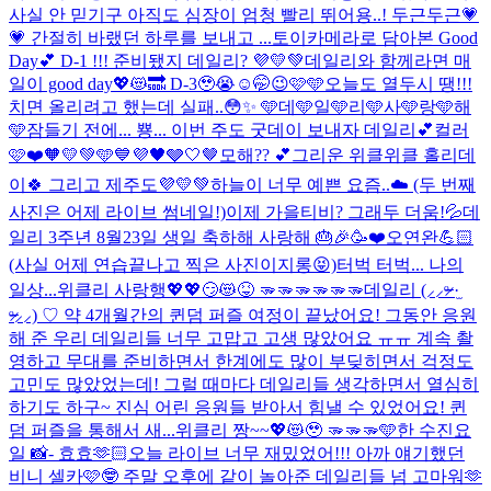
사실 안 믿기구 아직도 심장이 엄청 빨리 뛰어용..! 두근두근💗
💗 간절히 바랬던 하루를 보내고 ...
토이카메라로 담아본 Good
Day💕 D-1 !!! 준비됐지 데일리? 💜💛💚
데일리와 함께라면 매
일이 good day💖😻🔜 D-3🥹😭☺️🤭😉🩷🩵
오늘도 열두시 땡!!!
치면 올리려고 했는데 실패..😳✨ 🩵데🩵일🩵리🩵사🩵랑🩵해
🩵
잠들기 전에... 뿅... 이번 주도 굿데이 보내자 데일리💕
컬러
🩷❤️🧡💛💚🩵💙💜🖤🩶🤍🤎
모해?? 💕
그리운 위클위클 홀리데
이🍀 그리고 제주도💜💛💚
하늘이 너무 예쁜 요즘..☁️ (두 번째
사진은 어제 라이브 썸네일!)
이제 가을티비? 그래두 더움!💦
데
일리 3주년 8월23일 생일 축하해 사랑해 🎂🎉🥳❤️
오연완💪🏻
(사실 어제 연습끝나고 찍은 사진이지롱😝)
터벅 터벅... 나의
일상...
위클리 사랑행💖💖😏😻😝 🫳🫳🫳🫳🫳🫳
데일리 (⸝⸝ᵒ̴̶̷ ·̫
ᵒ̴̶̷⸝⸝) ♡ 약 4개월간의 퀸덤 퍼즐 여정이 끝났어요! 그동안 응원
해 준 우리 데일리들 너무 고맙고 고생 많았어요 ㅠㅠ 계속 촬
영하고 무대를 준비하면서 한계에도 많이 부딪히면서 걱정도
고민도 많았었는데! 그럴 때마다 데일리들 생각하면서 열심히
하기도 하구~ 진심 어린 응원들 받아서 힘낼 수 있었어요! 퀸
덤 퍼즐을 통해서 새...
위클리 짱~~💖😻🥹 🫳🫳🫳
🩵한 수진요
일 📸- 효효🫶🏻
오늘 라이브 너무 재밌었어!!! 아까 얘기했던
비니 셀카🩷🤓 주말 오후에 같이 놀아준 데일리들 넘 고마워🫶