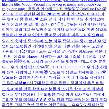
like the title, Vroom Vroom! I love you so much, and I hope you
enjoy our song...
응원법 연습해오기!!!!!!😝😝😝
ColoRise D-2 🌈
🎵✨ 길 가다 발견한 위클리💝 진짜 얼마 안 남았다!!!!
어제 너
무 늦어서 못 올린...🖤 소은 언니 다시 한 번 생일 추카해요🎂
원래 생일은 한 달!!!!!! ଘ(੭ˊᵕˋ)੭* ੈ✩‧₊˚♡
늦은 시간이지만 데일
리에게 고맙다고 꼭 말해주고 싶어서 글 남겨요📝 이번 생일도
행복하게 보낼 수 있게 만들어준 데일리! 너무 고마워요☘️ 데
일리가 축하해 준 덕분에 오늘 하루 종일 기분 좋게 보낼 수 있
었어요! 오랫동안 기억에 남을 생일 매번 만들어줘서 고맙구
사랑합니다🥰 데일리 모두 잘 자요 굿나잇!🩷 #Daileee_덕분에
_이번_생일도_Happy...
사랑하는 으니으니소으니!!! 생일 너무
축하해😻😻 정말 22시간 동안 사진을 찾아봤는데.... 이거 뿐이
다.... 우리 이제 엽사 압수🤦‍♀️ ㅋㅋㅋㅋㅋㅋㅋㅋㅋ 우리답다 헤
헤 많이 사랑하고 사랑해😻 앞으로의 생일도 함께해줄래?!?💖
앞으로는 멀쩡한 사진 마니 찍쟈😽 -지미니가!!
오늘 저녁 9시
도 많관사부❤️✨
신구대학교 축제 완료✨ 정말이지 추운 바람
도 잊어버릴 만큼 학생 여러분들의 뜨거운 함성 소리 덕분에
힘내서 무대했어요❤️‍🔥 우와앙😳 다시 한번 감사드립니다🩷🍀
그리구 우리 데일리💕💕💕 오늘 진짜 진짜 추웠는데 감기 조심
해요!!! 그리고 컨셉 포토는 어땠으려나... 후후🤩🤩
새침한 똑