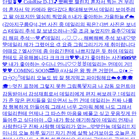
단발🪴🖤 ColoRise D-13🎵
뽀삐뽀 챌린지 혼자서 찍는 건 무리
야 혼자서 막 카메라 왔다갔다 확대해보면서 데일리 보여주려
고 팔 아프지만 열심히 찍었음ㅎ
내가 좋아하는 가을하늘🍂☁️
(강아지구름🐶)
1,2번 사진 중 데일리의 픽은? (3번 사진은 보너
스)
데일리 추석 잘 보냈으려나~?😲 조금 늦었지만 즐추🤍
데일
리 해피 추석~~🤎🍂
데일리 ⸝⸝♡.♡⸝⸝ 해삐해삐 추석 보내🤍🩵
💚
데일리 제가 그렸어요 🎨 요즘 그림그리기가 제 취미랍니다
어때요 ? 엘사인데 좀 아쉽긴한데 나쁘지않은 듯 하여 데일리
한테도 공유해봅니다 크크크크
💖💖
내가 좋아하는 사진📸📸🩶
🩶 내가 좋아하는 수디니 언니🤍🤍🐰🐰
데일리는 먼데이 거!!
💖💖 COMING SOON🔜😻 ((사실은 왕 짱 큰 거였던....☺(● ˃̶͈̀
ロ˂̶͈́)੭ꠥ⁾⁾️
데일리 오늘도 밥 잘 챙겨먹고 파이팅해요☁️🍀
🎓🎓
🎓
✨멋진 표정에 그렇지 못한 그립톡🐻
지금 나 감동 모먼트야
감동받아서 감성재희로서 데일리에게 편지 써보려구 ! 데일리
가 준 많은 편지들을 읽으면서 느낀 건데 데일리는 진짜 나를
참 행복하게 만들어줘 그래서 너무 고마워 헤헤 나도 그래서
데일리한테 언제나 그 따스한 마음을 베풀고 싶고 웃음짓게 만
들어주고 싶다아아 ..😉 내가 항상 얘기하잖아 데일리 언제나
사랑한다구 진짜 사랑행 데일리가 없는...
🩷🩵
안뇽 데일리!! 지
미니의 오늘 하루 일기!! 자기 전에 살짝 남겨보아요 오늘은 저