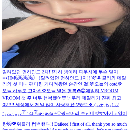
밀려있던 먼하인드 2차!!!
재히 병아리 파우치에 무슨 일이
•••
HM😻😻😻😻 （밀려있던 먼하인드 1차!! )
🩷위클리와 데일
리의 첫 미니 팬미팅 기다려왔던 순간인 걸!🩷
오늘의 ootd🤎
오늘 하루도 고마워💛
오늘 받은 행복☘️😊
데일리 VROOM
VROOM 첫 주 너무 행복했어🩵✨ 우리 데일리가 진짜 최고
야!!!!! 세상에서 제일 많이 사랑해요🩷🩷🩷🍀 (⸝⸝ᵒ̴̶̷ ·̫ ᵒ̴̶̷⸝⸝) ♡
ᐡ⸝⸝ᴗ ·̮ ᴗ⸝⸝ ྀི ᐡ ૮꒰ ྀི𓂂ɞ̴̶̷ ·̮ ɞ̴̶̷𓂂꒱ა ⌯♡
핑크머리 수진네컷🩷
아기고양이
랑😻💖
위클리 컴백했다!! Daileee!! first of all, thank you so much
for waiting our comeback! As much as you waited, let's run together