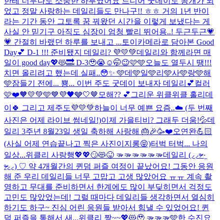
한테 너무나도 소중한 하루였어요 드디어 굿데이도 공개가 되
었고 정말 사랑하는 데일리들도 만나구!! ㅎㅎ 거의 1년 반이
라는 기간 동안 그토록 꿈 꿔왔던 시간을 이렇게 보냈다는 게
사실 안 믿기구 아직도 심장이 엄청 빨리 뛰어용..! 두근두근💗
💗 간절히 바랬던 하루를 보내고 ...
토이카메라로 담아본 Good
Day💕 D-1 !!! 준비됐지 데일리? 💜💛💚
데일리와 함께라면 매
일이 good day💖😻🔜 D-3🥹😭☺️🤭😉🩷🩵
오늘도 열두시 땡!!!
치면 올리려고 했는데 실패..😳✨ 🩵데🩵일🩵리🩵사🩵랑🩵해
🩵
잠들기 전에... 뿅... 이번 주도 굿데이 보내자 데일리💕
컬러
🩷❤️🧡💛💚🩵💙💜🖤🩶🤍🤎
모해?? 💕
그리운 위클위클 홀리데
이🍀 그리고 제주도💜💛💚
하늘이 너무 예쁜 요즘..☁️ (두 번째
사진은 어제 라이브 썸네일!)
이제 가을티비? 그래두 더움!💦
데
일리 3주년 8월23일 생일 축하해 사랑해 🎂🎉🥳❤️
오연완💪🏻
(사실 어제 연습끝나고 찍은 사진이지롱😝)
터벅 터벅... 나의
일상...
위클리 사랑행💖💖😏😻😝 🫳🫳🫳🫳🫳🫳
데일리 (⸝⸝ᵒ̴̶̷ ·̫
ᵒ̴̶̷⸝⸝) ♡ 약 4개월간의 퀸덤 퍼즐 여정이 끝났어요! 그동안 응원
해 준 우리 데일리들 너무 고맙고 고생 많았어요 ㅠㅠ 계속 촬
영하고 무대를 준비하면서 한계에도 많이 부딪히면서 걱정도
고민도 많았었는데! 그럴 때마다 데일리들 생각하면서 열심히
하기도 하구~ 진심 어린 응원들 받아서 힘낼 수 있었어요! 퀸
덤 퍼즐을 통해서 새...
위클리 짱~~💖😻🥹 🫳🫳🫳
🩵한 수진요