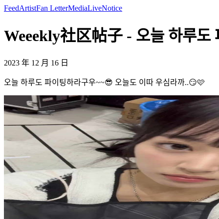
Feed
Artist
Fan Letter
Media
Live
Notice
Weeekly社区帖子 - 오늘 하루도 
2023 年 12 月 16 日
오늘 하루도 파이팅하라구우~~😎 오늘도 이따 우심라까..😏🩷