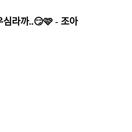
라까..😏🩷 - 조아