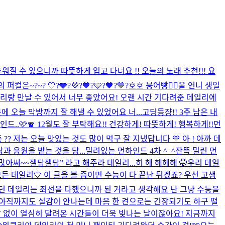
추워질 수 있으니까 따뜻하게 입고 다녀요 !! 오늘의 노래 추천!!! 요
은~?~? 🤍?🩶?💜?💙?🩵?🧡?💛?
호호 붕어빵❤️‍🔥
울 언니 생일
데일리랑 만날 수 있어서 너무 좋았어요! 오랜 시간 기다려준 데일리에
 오늘 막방까지 잘 해낼 수 있었어요 너...
고딩등쟝!! 3주 남은 내
드..🩷🧣 12월도 잘 부탁해요!! 건강하게! 따뜻하게! 행복하게!!
먼
?? 저는 오늘 맛있는 것도 많이 먹구 잘 지냈답니다 💛 아 ! 아까 데
 응원을 받는 것을 당...
밀려있는 먼하인드 4차 ^_^
잔뜩 밀린 먼
아써~~잴담잴담” 라고 해주라 데일리...히 헤 헤헤헤 🤭
우리 데일
든 데일리🤍 이 글을 볼 즘이면 수능이 다 끝난 뒤겠죠? 우선 고생
던 데일리는 최선을 다했으니까 된 거라고 생각해요 난 그냥 수능을
 사실 아직까지도 실감이 안나는데 마음 한 켠으로는 긴장되기도 하구 떨
낮 없이 열심히 달려온 시간들이 더욱 빛나는 날이잖아요! 지금까지