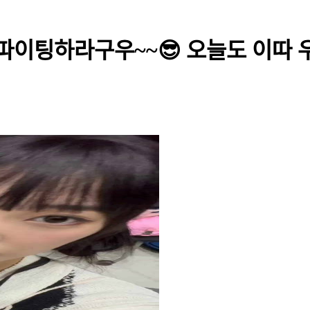
파이팅하라구우~~😎 오늘도 이따 우심