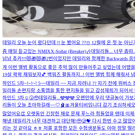
데일리 오늘 눈이 왔다던데 !! 눈 봤어요 ??☃️ 12월에 온 첫 눈 
즘 매일 듣고있는 NMIXX-Soñar (Breaker)🎶
데일리들... 너무 춥따.
넘넘 츄카!!!😻🎁😻🎁
2번이었지만 데일리와 함께한 Backwards
게 이번 앨범 활동으로 좋은 추억 많이 만들어주고 싶었는데 어땠을지
19살 꽉꽉 채워보쟈💕 백워즈 활동까지..! 이번 앨범 힘께 해줘서 
하인드 5차~!~!~! 5~~
데일리 ~~ 지금 자려나 ?? 자기 전에 위버스 
일리들 손편지랑 소통앱을 통한 편지들을 읽고 감성재희가 되어서 위버스
하인드 3차☺️🤧🥹
데일리들...🩶🩶🩶 오랜만에 우리 댓글놀이 가
리들이 오늘 조아하길래~~🤍🩰🎀
겨울티비입니댜 감기 조심하세오🤧❄️
많았어요👏 오랫동안 긴장한 채로 문제 푸느라 힘들었을 텐데 이제
해낸 데일리가 너무 대견하고 대단해!🥹🥲💝 다시 한번 수고 많았어요
리는 것 같아요 ㅎㅎ 저를 포함한 모든 수험생분들도 아마 정말 떨