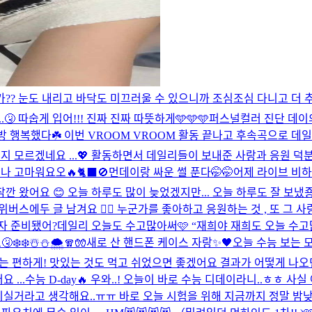
아닌가?? 눈도 내리고 바닥도 미끄러울 수 있으니까 조심조심 다니고 더 
..🤧 따숩게 입어!!! 진짜 진짜 따뜻하게🩵🩵🩵
퍼스널컬러 진단 데이의 퍼컬
 음방 행복했다☘️ 이번 VROOM VROOM 활동 끝나고 후속곡으로 
 모르겠네요 ...💖 활동하면서 데일리들이 보내준 사랑과 응원 덕분에
넘나 고마워요오🔥
🐈‍⬛🚫
먼데이랑 싸운 썰 푼다🤭🤭
어제 라이브 비하인
잠깐 왔어요 😊 오늘 하루도 많이 늦었겠지만... 오늘 하루도 잘 보냈죵 
에두 글 남겨요 👍🏻 누군가를 좋아하고 응원하는 것 , 또 그 사랑과
보자 준비됐어?
데일리 오늘도 수고많아써🩷 “재희야 재희도 오늘 수고많
❄️☃️⛄️🌨️🧣🧤
새로 산 핸드폰 케이스 자랑✨🖤
오늘 수능 보는 모
는 편하게! 맛있는 것도 먹고 쉬었으면 좋겠어요 결과가 어떻게 나오
 ...
수능 D-day🔥 우와..! 오늘이 바로 수능 디데이라니..ㅎㅎ
리실거라고 생각해요..ㅠㅠ 바로 오늘 시험을 위해 지금까지 정말 밤