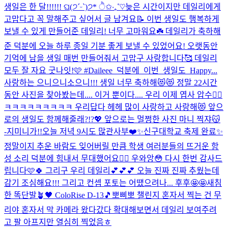
생일은 한 달!!!!!! ଘ(੭ˊᵕˋ)੭* ੈ✩‧₊˚♡
늦은 시간이지만 데일리에게
고맙다고 꼭 말해주고 싶어서 글 남겨요📝 이번 생일도 행복하게
보낼 수 있게 만들어준 데일리! 너무 고마워요☘️ 데일리가 축하해
준 덕분에 오늘 하루 종일 기분 좋게 보낼 수 있었어요! 오랫동안
기억에 남을 생일 매번 만들어줘서 고맙구 사랑합니다🥰 데일리
모두 잘 자요 굿나잇!🩷 #Daileee_덕분에_이번_생일도_Happy...
사랑하는 으니으니소으니!!! 생일 너무 축하해😻😻 정말 22시간
동안 사진을 찾아봤는데.... 이거 뿐이다.... 우리 이제 엽사 압수🤦‍♀️
ㅋㅋㅋㅋㅋㅋㅋㅋㅋ 우리답다 헤헤 많이 사랑하고 사랑해😻 앞으
로의 생일도 함께해줄래?!?💖 앞으로는 멀쩡한 사진 마니 찍쟈😽
-지미니가!!
오늘 저녁 9시도 많관사부❤️✨
신구대학교 축제 완료✨
정말이지 추운 바람도 잊어버릴 만큼 학생 여러분들의 뜨거운 함
성 소리 덕분에 힘내서 무대했어요❤️‍🔥 우와앙😳 다시 한번 감사드
립니다🩷🍀 그리구 우리 데일리💕💕💕 오늘 진짜 진짜 추웠는데
감기 조심해요!!! 그리고 컨셉 포토는 어땠으려나... 후후🤩🤩
새침
한 똑단발🪴🖤 ColoRise D-13🎵
뽀삐뽀 챌린지 혼자서 찍는 건 무
리야 혼자서 막 카메라 왔다갔다 확대해보면서 데일리 보여주려
고 팔 아프지만 열심히 찍었음ㅎ