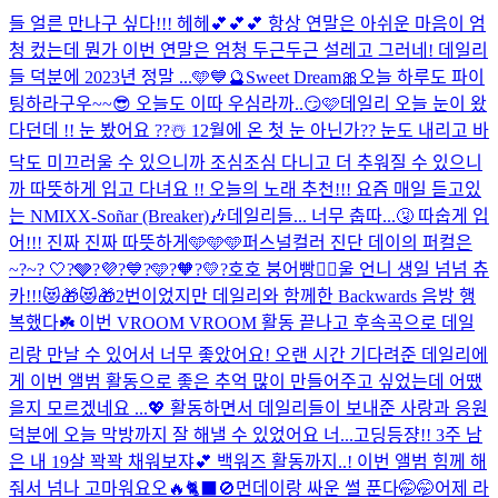
들 얼른 만나구 싶다!!! 헤헤💕💕💕 항상 연말은 아쉬운 마음이 엄
청 컸는데 뭔가 이번 연말은 엄청 두근두근 설레고 그러네! 데일리
들 덕분에 2023년 정말 ...
🩵💙
🔮Sweet Dream🎀
오늘 하루도 파이
팅하라구우~~😎 오늘도 이따 우심라까..😏🩷
데일리 오늘 눈이 왔
다던데 !! 눈 봤어요 ??☃️ 12월에 온 첫 눈 아닌가?? 눈도 내리고 바
닥도 미끄러울 수 있으니까 조심조심 다니고 더 추워질 수 있으니
까 따뜻하게 입고 다녀요 !! 오늘의 노래 추천!!! 요즘 매일 듣고있
는 NMIXX-Soñar (Breaker)🎶
데일리들... 너무 춥따...🤧 따숩게 입
어!!! 진짜 진짜 따뜻하게🩵🩵🩵
퍼스널컬러 진단 데이의 퍼컬은
~?~? 🤍?🩶?💜?💙?🩵?🧡?💛?
호호 붕어빵❤️‍🔥
울 언니 생일 넘넘 츄
카!!!😻🎁😻🎁
2번이었지만 데일리와 함께한 Backwards 음방 행
복했다☘️ 이번 VROOM VROOM 활동 끝나고 후속곡으로 데일
리랑 만날 수 있어서 너무 좋았어요! 오랜 시간 기다려준 데일리에
게 이번 앨범 활동으로 좋은 추억 많이 만들어주고 싶었는데 어땠
을지 모르겠네요 ...💖 활동하면서 데일리들이 보내준 사랑과 응원
덕분에 오늘 막방까지 잘 해낼 수 있었어요 너...
고딩등쟝!! 3주 남
은 내 19살 꽉꽉 채워보쟈💕 백워즈 활동까지..! 이번 앨범 힘께 해
줘서 넘나 고마워요오🔥
🐈‍⬛🚫
먼데이랑 싸운 썰 푼다🤭🤭
어제 라