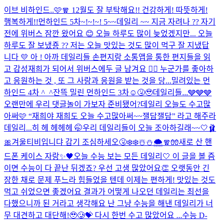
이브 비하인드..🩷🧣 12월도 잘 부탁해요!! 건강하게! 따뜻하게!
행복하게!!
먼하인드 5차~!~!~! 5~~
데일리 ~~ 지금 자려나 ?? 자기
전에 위버스 잠깐 왔어요 😊 오늘 하루도 많이 늦었겠지만... 오늘
하루도 잘 보냈죵 ?? 저는 오늘 맛있는 것도 많이 먹구 잘 지냈답
니다 💛 아 ! 아까 데일리들 손편지랑 소통앱을 통한 편지들을 읽
고 감성재희가 되어서 위버스에두 글 남겨요 👍🏻 누군가를 좋아하
고 응원하는 것 , 또 그 사랑과 응원을 받는 것을 당...
밀려있는 먼
하인드 4차 ^_^
잔뜩 밀린 먼하인드 3차☺️🤧🥹
데일리들...🩶🩶🩶
오랜만에 우리 댓글놀이 가보자 준비됐어?
데일리 오늘도 수고많
아써🩷 “재희야 재희도 오늘 수고많아써~~잴담잴담” 라고 해주라
데일리...히 헤 헤헤헤 🤭
우리 데일리들이 오늘 조아하길래~~🤍🩰
🎀
겨울티비입니댜 감기 조심하세오🤧❄️❄️☃️⛄️🌨️🧣🧤
새로 산 핸
드폰 케이스 자랑✨🖤
오늘 수능 보는 모든 데일리🤍 이 글을 볼 즘
이면 수능이 다 끝난 뒤겠죠? 우선 고생 많았어요👏 오랫동안 긴
장한 채로 문제 푸느라 힘들었을 텐데 이제는 편하게! 맛있는 것도
먹고 쉬었으면 좋겠어요 결과가 어떻게 나오던 데일리는 최선을
다했으니까 된 거라고 생각해요 난 그냥 수능을 해낸 데일리가 너
무 대견하고 대단해!🥹🥲💝 다시 한번 수고 많았어요 ...
수능 D-