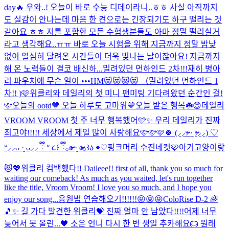
day🔥 우와..! 오늘이 바로 수능 디데이라니..ㅎㅎ 사실 아직까지
도 실감이 안나는데 마음 한 켠으로는 긴장되기도 하구 떨리는 것
같아요 ㅎㅎ 저를 포함한 모든 수험생분들도 아마 정말 떨리실거
라고 생각해요..ㅠㅠ 바로 오늘 시험을 위해 지금까지 정말 밤낮
없이 열심히 달려온 시간들이 더욱 빛나는 날이잖아요! 지금까지
해 온 노력들이 결코 배신하...
밀려있던 먼하인드 2차!!!
재히 병아
리 파우치에 무슨 일이 •••
HM😻😻😻😻 （밀려있던 먼하인드 1
차!! )
🩷위클리와 데일리의 첫 미니 팬미팅 기다려왔던 순간인 걸!
🩷
오늘의 ootd🤎 오늘 하루도 고마워💛
오늘 받은 행복☘️😊
데일리
VROOM VROOM 첫 주 너무 행복했어🩵✨ 우리 데일리가 진짜
최고야!!!!! 세상에서 제일 많이 사랑해요🩷🩷🩷🍀 (⸝⸝ᵒ̴̶̷ ·̫ ᵒ̴̶̷⸝⸝) ♡
ᐡ⸝⸝ᴗ ·̮ ᴗ⸝⸝ ྀི ᐡ ૮꒰ ྀི𓂂ɞ̴̶̷ ·̮ ɞ̴̶̷𓂂꒱ა ⌯♡
핑크머리 수진네컷🩷
아기고양이랑
😻💖
위클리 컴백했다!! Daileee!! first of all, thank you so much for
waiting our comeback! As much as you waited, let's run together
like the title, Vroom Vroom! I love you so much, and I hope you
enjoy our song...
응원법 연습해오기!!!!!!😝😝😝
ColoRise D-2 🌈
🎵✨ 길 가다 발견한 위클리💝 진짜 얼마 안 남았다!!!!
어제 너무
늦어서 못 올린...🖤 소은 언니 다시 한 번 생일 추카해요🎂 원래