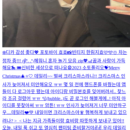
❄️디카 감성 좋다💖 포토바이 효효📸
빈티지 한림지효🩷🩵☃️ 차는
정차 중!!! ദ്ദിᐢ. .ᐢ₎
혜워니 혼자 놀기 모음 zip💖
🎢꿈과 사랑이 가득
해요🎠 🎟️신비한 세상으로 떠나요🎡
2023 소토폴리오💝
Merry
Christmas🎄⭐️🤍 데일리~~ 벌써 크리스마스라니!! 크리스마스 인
사가 늦어져서 미안해요오 ㅠㅠ 몇 일 전에 핸드폰를 바꿨는데 앱
들이 다 로그아웃 됐는데 아이디랑 비밀본호를 잊어버려서.. 찾느
라 조금 걸렸어 ㅠㅠ 🫧(bubble..)도 곧 로그인 해볼게에..! 아직 아
이디를 못찾아써 ㅠㅠ 암튼! ㅠㅠ 인사가 늦어져거 너무 미안하구
우....
데일리❤️💚 내일이면 크리스마스야🧚 행복하게 보내고 있으
려나? >_< 나는 지금 가족들이랑 효비랑 따뜻하게 보내구 있어!!
오늘, 내일 푹 쉬고 또 열심히 팬미팅 준비할거야✌️✌️ 우리 데일리