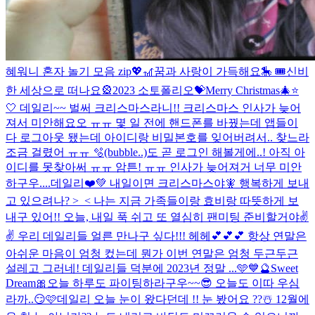
혜워니 혼자 놀기 모음 zip💖
🎢꿈과 사랑이 가득해요🎠 🎟️신비
한 세상으로 떠나요🎡
2023 소토폴리오💝
Merry Christmas🎄⭐️
🤍 데일리~~ 벌써 크리스마스라니!! 크리스마스 인사가 늦어
져서 미안해요오 ㅠㅠ 몇 일 전에 핸드폰를 바꿨는데 앱들이
다 로그아웃 됐는데 아이디랑 비밀본호를 잊어버려서.. 찾느라
조금 걸렸어 ㅠㅠ 🫧(bubble..)도 곧 로그인 해볼게에..! 아직 아
이디를 못찾아써 ㅠㅠ 암튼! ㅠㅠ 인사가 늦어져거 너무 미안
하구우....
데일리❤️💚 내일이면 크리스마스야🧚 행복하게 보내
고 있으려나? >_< 나는 지금 가족들이랑 효비랑 따뜻하게 보
내구 있어!! 오늘, 내일 푹 쉬고 또 열심히 팬미팅 준비할거야✌️
✌️ 우리 데일리들 얼른 만나구 싶다!!! 헤헤💕💕💕 항상 연말은
아쉬운 마음이 엄청 컸는데 뭔가 이번 연말은 엄청 두근두근
설레고 그러네! 데일리들 덕분에 2023년 정말 ...
🩵💙
🔮Sweet
Dream🎀
오늘 하루도 파이팅하라구우~~😎 오늘도 이따 우심
라까..😏🩷
데일리 오늘 눈이 왔다던데 !! 눈 봤어요 ??☃️ 12월에