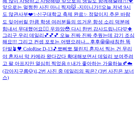
헤 많이 사랑하고 사랑해😻 앞으로의 생일도 함께해줄래?!?💖
앞으로는 멀쩡한 사진 마니 찍쟈😽 -지미니가!!
오늘 저녁 9시
도 많관사부❤️✨
신구대학교 축제 완료✨ 정말이지 추운 바람
도 잊어버릴 만큼 학생 여러분들의 뜨거운 함성 소리 덕분에
힘내서 무대했어요❤️‍🔥 우와앙😳 다시 한번 감사드립니다🩷🍀
그리구 우리 데일리💕💕💕 오늘 진짜 진짜 추웠는데 감기 조심
해요!!! 그리고 컨셉 포토는 어땠으려나... 후후🤩🤩
새침한 똑
단발🪴🖤 ColoRise D-13🎵
뽀삐뽀 챌린지 혼자서 찍는 건 무리
야 혼자서 막 카메라 왔다갔다 확대해보면서 데일리 보여주려
고 팔 아프지만 열심히 찍었음ㅎ
내가 좋아하는 가을하늘🍂☁️
(강아지구름🐶)
1,2번 사진 중 데일리의 픽은? (3번 사진은 보너
스)