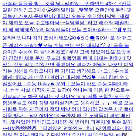
사랑과 응원을 받는 것을 당...
밀려있는 먼하인드 4차 ^_^
잔뜩
밀린 먼하인드 3차☺️🤧🥹
데일리들...🩶🩶🩶 오랜만에 우리 댓
글놀이 가보자 준비됐어?
데일리 오늘도 수고많아써🩷 “재희
야 재희도 오늘 수고많아써~~잴담잴담” 라고 해주라 데일리...
히 헤 헤헤헤 🤭
우리 데일리들이 오늘 조아하길래~~🤍🩰🎀
겨
울티비입니댜 감기 조심하세오🤧❄️❄️☃️⛄️🌨️🧣🧤
새로 산 핸드
폰 케이스 자랑✨🖤
오늘 수능 보는 모든 데일리🤍 이 글을 볼
즘이면 수능이 다 끝난 뒤겠죠? 우선 고생 많았어요👏 오랫동
안 긴장한 채로 문제 푸느라 힘들었을 텐데 이제는 편하게! 맛
있는 것도 먹고 쉬었으면 좋겠어요 결과가 어떻게 나오던 데일
리는 최선을 다했으니까 된 거라고 생각해요 난 그냥 수능을
해낸 데일리가 너무 대견하고 대단해!🥹🥲💝 다시 한번 수고
많았어요 ...
수능 D-day🔥 우와..! 오늘이 바로 수능 디데이라
니..ㅎㅎ 사실 아직까지도 실감이 안나는데 마음 한 켠으로는
긴장되기도 하구 떨리는 것 같아요 ㅎㅎ 저를 포함한 모든 수
험생분들도 아마 정말 떨리실거라고 생각해요..ㅠㅠ 바로 오늘
시험을 위해 지금까지 정말 밤낮 없이 열심히 달려온 시간들이
더욱 빛나는 날이잖아요! 지금까지 해 온 노력들이 결코 배신
하...
밀려있던 먼하인드 2차!!!
재히 병아리 파우치에 무슨 일이
•••
HM😻😻😻😻 （밀려있던 먼하인드 1차!! )
🩷위클리와 데일
리의 첫 미니 팬미팅 기다려왔던 순간인 걸!🩷
오늘의 ootd🤎