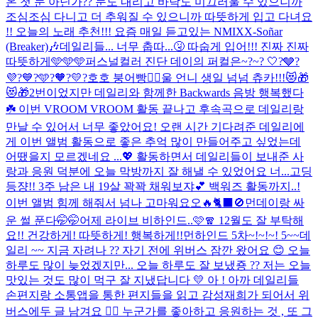
온 첫 눈 아닌가?? 눈도 내리고 바닥도 미끄러울 수 있으니까
조심조심 다니고 더 추워질 수 있으니까 따뜻하게 입고 다녀요
!! 오늘의 노래 추천!!! 요즘 매일 듣고있는 NMIXX-Soñar
(Breaker)🎶
데일리들... 너무 춥따...🤧 따숩게 입어!!! 진짜 진짜
따뜻하게🩵🩵🩵
퍼스널컬러 진단 데이의 퍼컬은~?~? 🤍?🩶?
💜?💙?🩵?🧡?💛?
호호 붕어빵❤️‍🔥
울 언니 생일 넘넘 츄카!!!😻🎁
😻🎁
2번이었지만 데일리와 함께한 Backwards 음방 행복했다
☘️ 이번 VROOM VROOM 활동 끝나고 후속곡으로 데일리랑
만날 수 있어서 너무 좋았어요! 오랜 시간 기다려준 데일리에
게 이번 앨범 활동으로 좋은 추억 많이 만들어주고 싶었는데
어땠을지 모르겠네요 ...💖 활동하면서 데일리들이 보내준 사
랑과 응원 덕분에 오늘 막방까지 잘 해낼 수 있었어요 너...
고딩
등쟝!! 3주 남은 내 19살 꽉꽉 채워보쟈💕 백워즈 활동까지..!
이번 앨범 힘께 해줘서 넘나 고마워요오🔥
🐈‍⬛🚫
먼데이랑 싸
운 썰 푼다🤭🤭
어제 라이브 비하인드..🩷🧣 12월도 잘 부탁해
요!! 건강하게! 따뜻하게! 행복하게!!
먼하인드 5차~!~!~! 5~~
데
일리 ~~ 지금 자려나 ?? 자기 전에 위버스 잠깐 왔어요 😊 오늘
하루도 많이 늦었겠지만... 오늘 하루도 잘 보냈죵 ?? 저는 오늘
맛있는 것도 많이 먹구 잘 지냈답니다 💛 아 ! 아까 데일리들
손편지랑 소통앱을 통한 편지들을 읽고 감성재희가 되어서 위
버스에두 글 남겨요 👍🏻 누군가를 좋아하고 응원하는 것 , 또 그