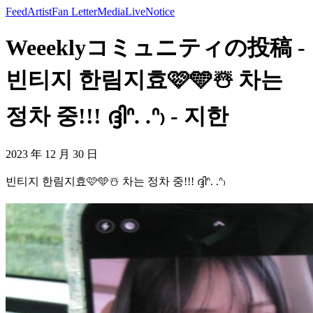
Feed
Artist
Fan Letter
Media
Live
Notice
Weeeklyコミュニティの投稿 -
빈티지 한림지효🩷🩵☃️ 차는
정차 중!!! ദ്ദിᐢ. .ᐢ₎ - 지한
2023 年 12 月 30 日
빈티지 한림지효🩷🩵☃️ 차는 정차 중!!! ദ്ദിᐢ. .ᐢ₎