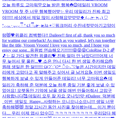
오늘 하루도 고마워💛
오늘 받은 행복☘️😊
데일리 VROOM
VROOM 첫 주 너무 행복했어🩵✨ 우리 데일리가 진짜 최고
야!!!!! 세상에서 제일 많이 사랑해요🩷🩷🩷🍀 (⸝⸝ᵒ̴̶̷ ·̫ ᵒ̴̶̷⸝⸝) ♡
ᐡ⸝⸝ᴗ ·̮ ᴗ⸝⸝ ྀི ᐡ ૮꒰ ྀི𓂂ɞ̴̶̷ ·̮ ɞ̴̶̷𓂂꒱ა ⌯♡
핑크머리 수진네컷🩷
아기고양이
랑😻💖
위클리 컴백했다!! Daileee!! first of all, thank you so much
for waiting our comeback! As much as you waited, let's run together
like the title, Vroom Vroom! I love you so much, and I hope you
enjoy our song...
응원법 연습해오기!!!!!!😝😝😝
ColoRise D-2 🌈
🎵✨ 길 가다 발견한 위클리💝 진짜 얼마 안 남았다!!!!
어제 너
무 늦어서 못 올린...🖤 소은 언니 다시 한 번 생일 추카해요🎂
원래 생일은 한 달!!!!!! ଘ(੭ˊᵕˋ)੭* ੈ✩‧₊˚♡
늦은 시간이지만 데일
리에게 고맙다고 꼭 말해주고 싶어서 글 남겨요📝 이번 생일도
행복하게 보낼 수 있게 만들어준 데일리! 너무 고마워요☘️ 데
일리가 축하해 준 덕분에 오늘 하루 종일 기분 좋게 보낼 수 있
었어요! 오랫동안 기억에 남을 생일 매번 만들어줘서 고맙구
사랑합니다🥰 데일리 모두 잘 자요 굿나잇!🩷 #Daileee_덕분에
_이번_생일도_Happy...
사랑하는 으니으니소으니!!! 생일 너무
축하해😻😻 정말 22시간 동안 사진을 찾아봤는데.... 이거 뿐이
다.... 우리 이제 엽사 압수🤦‍♀️ ㅋㅋㅋㅋㅋㅋㅋㅋㅋ 우리답다 헤