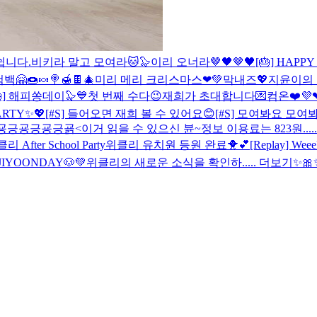
 쉽니다.
비키라 말고 모여라🐱🦭
이리 오너라🤎🖤🤎🖤
[🎂] HAPPY
🤗🍩🍬🍭🍯🍫
🎄미리 메리 크리스마스❤💚
막내즈💖
지윤이의
🎂] 해피쏭데이🦭💙
첫 번째 수다😉
재희가 초대합니다💌컴온❤️
💜
PARTY✨💖
[#S] 들어오면 재희 볼 수 있어요😊
[#S] 모여봐요 모여봐
굥긍굥긍굥긍굙<이거 읽을 수 있으신 뷴~
정보 이용료는 823원.....
리 After School Party
위클리 유치원 등원 완료🐥💕
[Replay] Wee
 JIYOONDAY🐶💚
위클리의 새로운 소식을 확인하..... 더보기
✨🎀