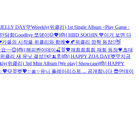
 JELLY DAY💛
Weeekly(위클리) 1st Single Album <Play Game :
 만담회
Goodbye 쪼댕이🐶💖
[🎂] HBD SOOJIN 💙
이거 보면 다
❤
가을의 시작을 위클리와 함께🍁🍂
위클리 깜짝 등장!?👋
요~~😊
[🎂] 해피짠이데이🍒🐰💖
재희희희희 재희 등장💗
초대
위클리 새 유닛 결성!!🍉🍌🥛
[🎂] HAPPY ZOA DAY🦌💛
지금
ekly(위클리) 3rd Mini Album [We play] Showcase
[🎂] HAPPY
✨💖🐶🐰🦌💖✨🎀✨
유니 플레이리스트 ... 공개합니다 😎
먼데이