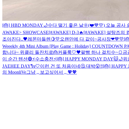
[🎂] HBD MONDAY🌙
수다 떨기 좋은 날🌞
(❤️💙💛) 오늘 공사
AWAKE> SHOWCASE
[#AWAKE] D-3🔥
[#AWAKE] 설탕즈의 컴백
조아진다..🖤
레몬마들렌🍋💛
오랜만에 다 같이~
공사장❤💙💛
[
Weeekly 4th Mini Album [Play Game : Holiday] COUNTDOWN 
합니다~ 위클리 돌잔치로🎂
커플룩🤍🖤
팥빵 하나 걸치수~🍞
긍
이 순간 텐션🔵
⚡️수소충전⚡️
[🎂] HAPPY MONDAY DAY🐱🌙
위클
JAEHEE DAY🐑🤍
이런 건 또 처음이네🤔 대박😲‼️
[🎂] HAPPY
의 MoonliVe
그냥 ,, 보고싶어서 ,, 💖💖