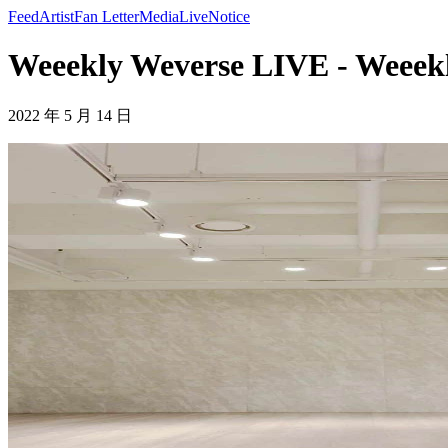
Feed
Artist
Fan Letter
Media
Live
Notice
Weeekly Weverse LIVE - Weeek
2022 年 5 月 14 日