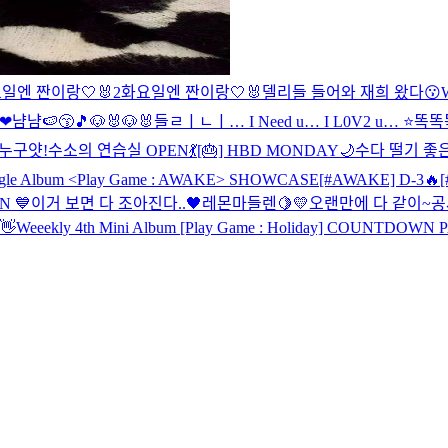
일엔 짠이랑🤍🐰2
화요일엔 짠이랑🤍🐰
델리들 들어와 재희 왔다😗
W
❤
냠냠🍉😙🎵
🐶🐰🐶🐰
들ㄹㅣㄴㅣ… I Need u… I L0V2 u… ⭐
똑똑똑
누구얏!
수소의 연습실 OPEN💃
[🎂] HBD MONDAY🌙
수다 떨기 좋은
ngle Album <Play Game : AWAKE> SHOWCASE
[#AWAKE] D-3🔥
N 💙
이거 보면 다 조아진다..🖤
레몬마들렌🍋💛
오랜만에 다 같이~
공
👋
Weeekly 4th Mini Album [Play Game : Holiday] COUNTDOWN