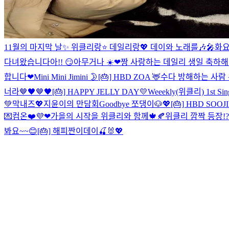
11월의 마지막 날✨ 위클리랑⭐️ 데일리랑💖
데이와 노래를🎶🎤
화요
다녀왔습니다아!! 😏
아무거나 ☀️
❤짱 사랑하는 데일리 생일 축하해
합니다❤
Mini Mini Jimini 🌛
[🎂] HBD ZOA 🦌
수다 방해하는 사람 
너라🤎🖤🤎🖤
[🎂] HAPPY JELLY DAY💛
Weeekly(위클리) 1st Si
💚
막내즈💖
지윤이의 만담회
Goodbye 쪼댕이🐶💖
[🎂] HBD SOOJI
💌컴온❤️
💜❤
가을의 시작을 위클리와 함께🍁🍂
위클리 깜짝 등장!?
봐요~~😊
[🎂] 해피짠이데이🍒🐰💖