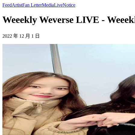
Feed
Artist
Fan Letter
Media
Live
Notice
Weeekly Weverse LIVE - Weeek
2022 年 12 月 1 日