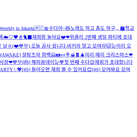
eeekly in Jakarta🇲🇨
🎀수다아~🧸
노래도 하고 춤도 하구,,,
🏫학교
☁️🤍
🖤📓🐈‍⬛
재희랑 놀아요❤️
❤위클리 2번째 생일 파티에 초대
 날🌞
(❤️💙💛) 오늘 공사 쉽니다.
비키라 말고 모여라🐱🦭
이리 오
[#AWAKE] 설탕즈의 컴백🤗🍩🍬🍭🍯🍫
🎄미리 메리 크리스마스❤
사장❤💙💛
[🎂] 해피쏭데이🦭💙
첫 번째 수다😉
재희가 초대합니다
 PARTY✨💖
[#S] 들어오면 재희 볼 수 있어요😊
[#S] 모여봐요 모여