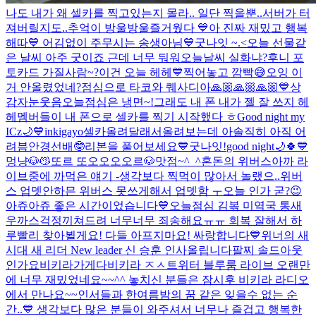
나도 내가 왜 셀카를 찍고있는지 몰라.. 일단 찍을뿐..
서버가 터
져버릴지도..
추억이 방울방울
즐거웠다 💙
아 진짜 재밌고 행복
해따💙 어김없이 주무시는 송생아님
💙
굿나잇 ~.<
오늘 선물같
은 날씨 아주 굿이죠 근데 너무 둬워
오늘날씨 실화냐?
후니 포
토카드 가질사람~?
이건 오늘 헤헤💙
찍어놓고 깜빡😅
오잉 이
거 안올렸었네?
점심으로 타코와 퀘사디아
🙏🏼🙏🏼🙏🏼💙
상
감자눈웃음
오늘점심은 냉면~!
그래도 내 폰 내가 젤 잘 쓰지 헤
헤
멤버들이 내 폰으로 셀카를 찍기 시작했다 ㅎ
Good night my
ICz🌙💙
inkigayo
셀카올려달래서올려보는데 아솔직히 아직 어
려븜
안경선배🤓
리본을 풀어보세요💙
굿나잇!
good night🌙🍀💙
멍냥🐶😽
또르 또오오오오르🐶
맛점~^_^
혼돈의 위버스
아까 라
이브중에 까먹은 얘기 -생각보다 찍먹이 많아서 놀랬으..
위버
스 업뎃안하믄 위버스 못쓰게해서 업뎃함 ㅜ
오늘 인가 굳?😉
아쥬아쥬 좋은 시간이었습니다💙
오늘점심 김볶 미역국 통새
우까스
걱정끼쳐드려 너무너무 죄송해요ㅠㅠ 회복 잘해서 하
루빨리 찾아뵐게요! 다들 아프지마요! 싸랑합니다💙
위너의 새
시대 새 리더 New leader 신 승훈 인사올립니다
팔찌 솔드아웃
인가요
비키라가게다비키라 ㅈㅅ
트위터 블루룸 라이브 오랜만
에 너무 재밌었네요~~^^ 놓치신 분들은 잠시후 비키라 라디오
에서 만나요~~
인서들과 한여름밤의 꿈 같은 잊을수 없는 순
간..💙 생각보다 많은 분들이 와주셔서 너무나 즐겁고 행복한