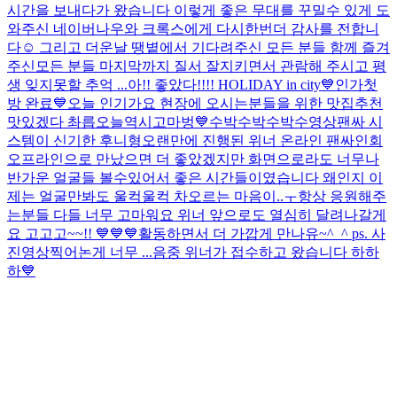
시간을 보내다가 왔습니다 이렇게 좋은 무대를 꾸밀수 있게 도
와주신 네이버나우와 크록스에게 다시한번더 감사를 전합니
다☺️ 그리고 더운날 땡볕에서 기다려주신 모든 분들 함께 즐겨
주신모든 분들 마지막까지 질서 잘지키면서 관람해 주시고 평
생 잊지못할 추억 ...
아!! 좋았다!!!! HOLIDAY in city💙
인가첫
방 완료💙
오늘 인기가요 현장에 오시는분들을 위한 맛집추천
맛있겠다 촤릅
오늘역시고마벙💙수박수박수박수
영상팬싸 시
스템이 신기한 후니형
오랜만에 진행된 위너 온라인 팬싸인회
오프라인으로 만났으면 더 좋았겠지만 화면으로라도 너무나
반가운 얼굴들 볼수있어서 좋은 시간들이였습니다 왜인지 이
제는 얼굴만봐도 울컥울컥 차오르는 마음이..ㅜ항상 응원해주
는분들 다들 너무 고마워요 위너 앞으로도 열심히 달려나갈게
요 고고고~~!! 💙💙💙활동하면서 더 가깝게 만나유~^_^ ps. 사
진영상찍어논게 너무 ...
음중 위너가 접수하고 왔습니다 하하
하💙