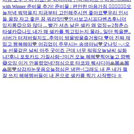
with Winner 준비물 추가! 준비물 : 편안한 마음가짐 👍🏻💙👍🏻🤍
오
늘저녁 뭐먹을지 지금부터 고민해주시면 좋아요💙
우리 인서
들 꿀잠 자고 좋은 꿈 꿔라앗!!💙
인서보고시프다
벤츠후니
더
있지롱😉
으와 많다 ... 빨간 셔츠 날은 셀카 왜 없징ㅠ
2
청춘스
타셀카😉
나도 내가 왜 셀카를 찍고있는지 몰라.. 일단 찍을뿐..
서버가 터져버릴지도..
추억이 방울방울
즐거웠다 💙
아 진짜 재
밌고 행복해따💙 어김없이 주무시는 송생아님
💙
굿나잇 ~.<
오
늘 선물같은 날씨 아주 굿이죠 근데 너무 둬워
오늘날씨 실화
냐?
후니 포토카드 가질사람~?
이건 오늘 헤헤💙
찍어놓고 깜빡
😅
오잉 이거 안올렸었네?
점심으로 타코와 퀘사디아
🙏🏼🙏🏼
🙏🏼💙
상감자눈웃음
오늘점심은 냉면~!
그래도 내 폰 내가 젤
잘 쓰지 헤헤
멤버들이 내 폰으로 셀카를 찍기 시작했다 ㅎ