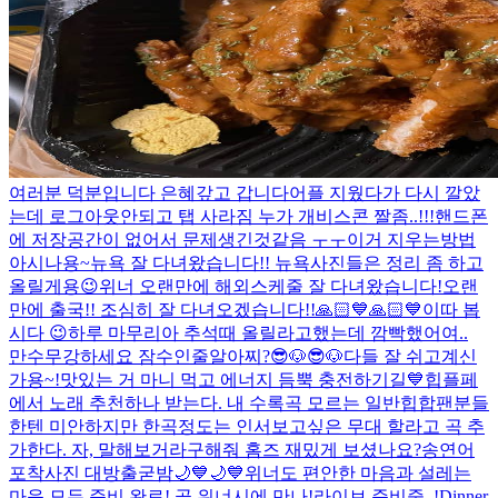
여러분 덕분입니다 은혜갚고 갑니다
어플 지웠다가 다시 깔았
는데 로그아웃안되고 탭 사라짐 누가 개비스콘 짤좀..!!!
핸드폰
에 저장공간이 없어서 문제생긴것같음 ㅜㅜ
이거 지우는방법
아시나용~
뉴욕 잘 다녀왔습니다!! 뉴욕사진들은 정리 좀 하고
올릴게용😉
위너 오랜만에 해외스케줄 잘 다녀왔습니다!
오랜
만에 출국!! 조심히 잘 다녀오겠습니다!!
🙏🏻💙🙏🏻💙
이따 봅
시다 😉
하루 마무리
아 추석때 올릴라고했는데 깜빡했어여..
만수무강하세요 잠수인줄알아찌?
😎🐶😎🐶
다들 잘 쉬고계신
가용~!
맛있는 거 마니 먹고 에너지 듬뿍 충전하기길💙
힙플페
에서 노래 추천하나 받는다. 내 수록곡 모르는 일반힙합팬분들
한텐 미안하지만 한곡정도는 인서보고싶은 무대 할라고 곡 추
가한다. 자, 말해보거라
구해줘 홈즈 재밌게 보셨나요?
송연어
포착사진 대방출
굳밤🌙💙🌙💙
위너도 편안한 마음과 설레는
마음 모두 준비 완료! 곧 위너시에 만나!
라이브 준비중..!
Dinner