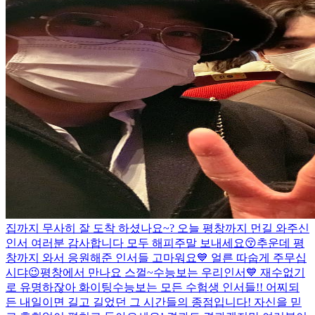
집까지 무사히 잘 도착 하셨나요~? 오늘 평창까지 먼길 와주신
인서 여러분 감사합니다 모두 해피주말 보내세요😚
추운데 평
창까지 와서 응원해준 인서들 고마워요💙 얼른 따숩게 주무십
시댜😉
평창에서 만나요 스껄~
수능보는 우리인서💙 재수없기
로 유명하잖아 화이팅
수능보는 모든 수험생 인서들!! 어찌되
든 내일이면 길고 길었던 그 시간들의 종점입니다! 자신을 믿