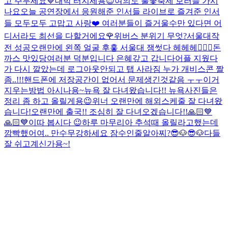
고 주무세요💙
대박 터지세용😍
여의도 불꽃축제 보러들 가시
나요
오늘 공연장에서 응원해준 인서들 라이브로 즐겨준 인서
들 모두모두 고맙고 사랑❤️ 여러분들이 즐거울수만 있다면 어
디서라도 최선을 다할거에요🌹
위버스 분위기 무엇?
서울대작
전 성공
오랜만에 왼쪽 얼굴 후훟 서울대 잼썻다 헤헤헤👍🏻
😭
돈
까스 맛있당
여러분 덕분입니다 은혜갚고 갑니다
어플 지웠다
가 다시 깔았는데 로그아웃안되고 탭 사라짐 누가 개비스콘 짤
좀..!!!
핸드폰에 저장공간이 없어서 문제생긴것같음 ㅜㅜ
이거
지우는방법 아시나용~
뉴욕 잘 다녀왔습니다!! 뉴욕사진들은
정리 좀 하고 올릴게용😉
위너 오랜만에 해외스케줄 잘 다녀왔
습니다!
오랜만에 출국!! 조심히 잘 다녀오겠습니다!!
🙏🏻💙
🙏🏻💙
이따 봅시다 😉
하루 마무리
아 추석때 올릴라고했는데
깜빡했어여.. 만수무강하세요 잠수인줄알아찌?
😎🐶😎🐶
다들
잘 쉬고계신가용~!