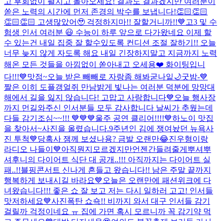
고 후회없이 펼치고 돌아오세요! 결과도 결과겠지만 여러분이
쏟은 노력의 시간에 먼저 존경의 박수를 보냅니다!👏🏻👏🏻
👏🏻👏🏻 고생많았어🥹 걱정하지마!! 잘할거니까!!💙
고3 및 수
험생 인서 여러분 😃 수능이 하루 앞으로 다가왔네요 이제 할
수 있는건 내일 집중 잘 할수있도록 컨디션 조절 잘하기!! 오늘
너무 늦지 않게 자도록 해요 내일 긴장하지말고 지금까지 노력
해온 모든 것들을 아낌없이 쏟아내고 오세용❤️ 화이팅입니
다!!!
💙
맛점~
오늘 받은 빼빼로 자랑좀 해봐
굳나잍🌙
굿밤-💙
짤은 이히 도플갱얼쥐 만남
밝게 빛나는 여러분 덕분에 망망대
해에서 길을 잃지 않습니다! 고맙고 사랑합니다💙
오늘 행사장
까지 먼길와주신 인서분들 모두 감사합니다 날씨가 추웠는데
다들 감기조심~~!!! 💙💙💙
울주 공연 클리어!!!!💙
하노이 맛집
을 찾아서~
사진을 올렸습니다.
9주년인 김에 쟁여놨던 뉴욕사
진 투척💙
당혹사 잼께 보셨나용? 금발 오랜만😂
진우형이랑
라디오 나들이💙
아직뭔지모르겠지만언젠간들려줄게
뿌셔뿌
셔
후니의 다이어트 식단 대 공개..!!! 아직까지는 다이어트 실
패..!!
블핑콘서트 신나게 흔들고 왔습니다!! 남은 주말 끝까지
행복하게 보내시길 바라요💙
오늘은 오랜만에 패션위크에 다
녀왔습니다!!! 좋은 쇼 잘 보고 저는 다시 일하러 고고! 인서들
맛저하세요💙
사진폭탄 쇼쇽!! 비까지 와서 대구 인서들 감기
걸릴까 걱정이네요 ㅠ 집에 가면 혹시 모르니까 꼭 감기약 먹