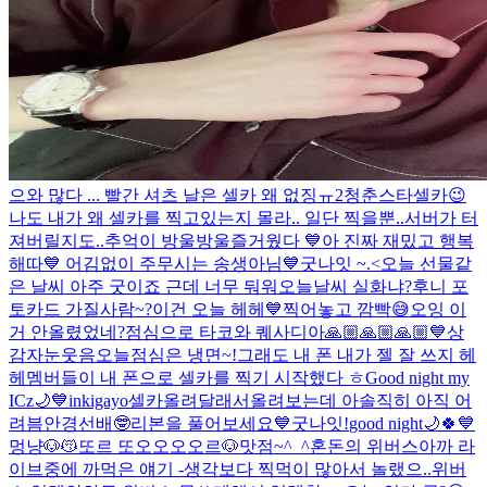
으와 많다 ... 빨간 셔츠 날은 셀카 왜 없징ㅠ
2
청춘스타셀카😉
나도 내가 왜 셀카를 찍고있는지 몰라.. 일단 찍을뿐..
서버가 터
져버릴지도..
추억이 방울방울
즐거웠다 💙
아 진짜 재밌고 행복
해따💙 어김없이 주무시는 송생아님
💙
굿나잇 ~.<
오늘 선물같
은 날씨 아주 굿이죠 근데 너무 둬워
오늘날씨 실화냐?
후니 포
토카드 가질사람~?
이건 오늘 헤헤💙
찍어놓고 깜빡😅
오잉 이
거 안올렸었네?
점심으로 타코와 퀘사디아
🙏🏼🙏🏼🙏🏼💙
상
감자눈웃음
오늘점심은 냉면~!
그래도 내 폰 내가 젤 잘 쓰지 헤
헤
멤버들이 내 폰으로 셀카를 찍기 시작했다 ㅎ
Good night my
ICz🌙💙
inkigayo
셀카올려달래서올려보는데 아솔직히 아직 어
려븜
안경선배🤓
리본을 풀어보세요💙
굿나잇!
good night🌙🍀💙
멍냥🐶😽
또르 또오오오오르🐶
맛점~^_^
혼돈의 위버스
아까 라
이브중에 까먹은 얘기 -생각보다 찍먹이 많아서 놀랬으..
위버