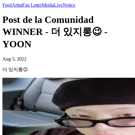
Feed
Artist
Fan Letter
Media
Live
Notice
Post de la Comunidad
WINNER - 더 있지롱😉 -
YOON
Aug 5, 2022
더 있지롱😉