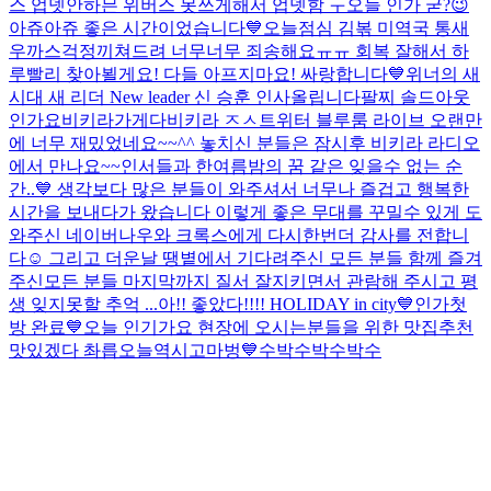
스 업뎃안하믄 위버스 못쓰게해서 업뎃함 ㅜ
오늘 인가 굳?😉
아쥬아쥬 좋은 시간이었습니다💙
오늘점심 김볶 미역국 통새
우까스
걱정끼쳐드려 너무너무 죄송해요ㅠㅠ 회복 잘해서 하
루빨리 찾아뵐게요! 다들 아프지마요! 싸랑합니다💙
위너의 새
시대 새 리더 New leader 신 승훈 인사올립니다
팔찌 솔드아웃
인가요
비키라가게다비키라 ㅈㅅ
트위터 블루룸 라이브 오랜만
에 너무 재밌었네요~~^^ 놓치신 분들은 잠시후 비키라 라디오
에서 만나요~~
인서들과 한여름밤의 꿈 같은 잊을수 없는 순
간..💙 생각보다 많은 분들이 와주셔서 너무나 즐겁고 행복한
시간을 보내다가 왔습니다 이렇게 좋은 무대를 꾸밀수 있게 도
와주신 네이버나우와 크록스에게 다시한번더 감사를 전합니
다☺️ 그리고 더운날 땡볕에서 기다려주신 모든 분들 함께 즐겨
주신모든 분들 마지막까지 질서 잘지키면서 관람해 주시고 평
생 잊지못할 추억 ...
아!! 좋았다!!!! HOLIDAY in city💙
인가첫
방 완료💙
오늘 인기가요 현장에 오시는분들을 위한 맛집추천
맛있겠다 촤릅
오늘역시고마벙💙수박수박수박수