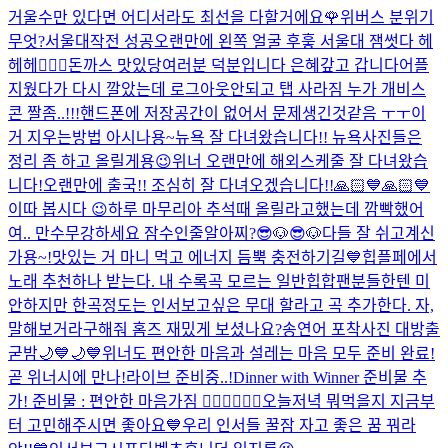
거울수만 있다면 어디서라도 최선을 다할거에요🌹
위버스 분위기
무엇?
서울대작전 성공
오랜만에 왼쪽 얼굴 후훟 서울대 잼썻다 헤
헤헤👍🏻
😭
돈까스 맛있당
여러분 덕분입니다 은혜갚고 갑니다
어플
지웠다가 다시 깔았는데 로그아웃안되고 탭 사라짐 누가 개비스
콘 짤좀..!!!
핸드폰에 저장공간이 없어서 문제생긴것같음 ㅜㅜ
이
거 지우는방법 아시나용~
뉴욕 잘 다녀왔습니다!! 뉴욕사진들은
정리 좀 하고 올릴게용😉
위너 오랜만에 해외스케줄 잘 다녀왔습
니다!
오랜만에 출국!! 조심히 잘 다녀오겠습니다!!
🙏🏻💙🙏🏻💙
이따 봅시다 😉
하루 마무리
아 추석때 올릴라고했는데 깜빡했어
여.. 만수무강하세요 잠수인줄알아찌?
😎🐶😎🐶
다들 잘 쉬고계신
가용~!
맛있는 거 마니 먹고 에너지 듬뿍 충전하기길💙
힙플페에서
노래 추천하나 받는다. 내 수록곡 모르는 일반힙합팬분들한텐 미
안하지만 한곡정도는 인서보고싶은 무대 할라고 곡 추가한다. 자,
말해보거라
구해줘 홈즈 재밌게 보셨나요?
송연어 포착사진 대방출
굳밤🌙💙🌙💙
위너도 편안한 마음과 설레는 마음 모두 준비 완료!
곧 위너시에 만나!
라이브 준비중..!
Dinner with Winner 준비물 추
가! 준비물 : 편안한 마음가짐 👍🏻💙👍🏻🤍
오늘저녁 뭐먹을지 지금부
터 고민해주시면 좋아요💙
우리 인서들 꿀잠 자고 좋은 꿈 꿔라