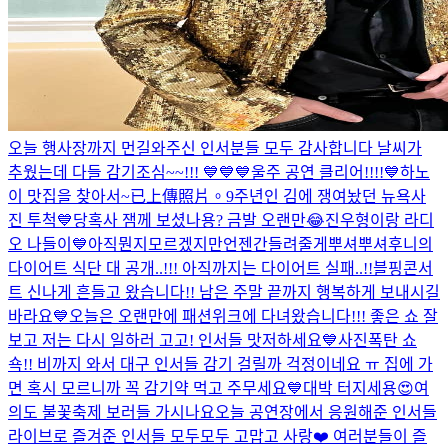
오늘 행사장까지 먼길와주신 인서분들 모두 감사합니다 날씨가
추웠는데 다들 감기조심~~!!! 💙💙💙
울주 공연 클리어!!!!💙
하노
이 맛집을 찾아서~
已上傳照片。
9주년인 김에 쟁여놨던 뉴욕사
진 투척💙
당혹사 잼께 보셨나용? 금발 오랜만😂
진우형이랑 라디
오 나들이💙
아직뭔지모르겠지만언젠간들려줄게
뿌셔뿌셔
후니의
다이어트 식단 대 공개..!!! 아직까지는 다이어트 실패..!!
블핑콘서
트 신나게 흔들고 왔습니다!! 남은 주말 끝까지 행복하게 보내시길
바라요💙
오늘은 오랜만에 패션위크에 다녀왔습니다!!! 좋은 쇼 잘
보고 저는 다시 일하러 고고! 인서들 맛저하세요💙
사진폭탄 쇼
쇽!! 비까지 와서 대구 인서들 감기 걸릴까 걱정이네요 ㅠ 집에 가
면 혹시 모르니까 꼭 감기약 먹고 주무세요💙
대박 터지세용😍
여
의도 불꽃축제 보러들 가시나요
오늘 공연장에서 응원해준 인서들
라이브로 즐겨준 인서들 모두모두 고맙고 사랑❤️ 여러분들이 즐