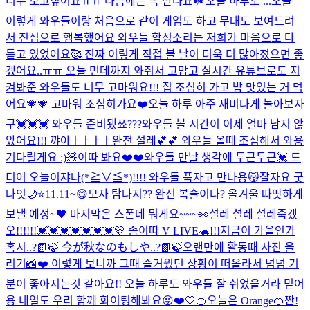
너무 보고싶어요ㅠㅠ 다음에는 꼭 만나요☘️ 오늘 하루도 ...
오늘
이렇게 와우들이랑 처음으로 같이 게임도 하고 무대도 보여드려
서 진심으로 행복했어요 와우들 함성소리는 저희가 마음으로 다
듣고 있었어요🥰 진짜 이렇게 직접 볼 날이 더욱 더 많아졌으면 좋
겠어요..ㅠㅠ 오늘 먼데까지 와줘서 고맙고 실시간 유튜브로도 지
켜봐준 와우들도 너무 고마워요!!! 집 조심히 가고 밥 맛있는 거 먹
어요💗💗 고마워 조심히가요❤️
오늘 하루 아주 재미나게 놀아보자
구💓💓💓 와우들 준비됐쬬???
와우들 볼 시간이 이제 얼마 남지 않
았어요!!! 꺄아ㅏㅏㅏㅏ완전 설레💕💕 와우들 올때 조심해서 와용
기다릴게요 :)🧸
이따 봐요❤️❤️
와우들 만날 생각에 두근두근💓 드
디어 오늘이쟈나(*≧∀≦*)!!!! 와우들 푹자고 만나용😽잘자요 굿
나잇🌙⭐️
11.11~😋
모자 탐나지?? 완전 복슬이다? 올겨울 따땃하게
보낼 예정~🖤 마지막은 스폰데 뭐게요~~~👀
설레 설레 설레죽겠
오!!!!!!💓💓💓💓💓💓💓
💛 좀이따 V LIVE🐢!!!
지금이 가을인가
혹시..?📗🍃 今が秋なのもしや..?📗🍃
오랜만에 활동때 사진 올
리기📸❤️ 이렇게 보니까 그때 즐거웠던 상황이 떠올라서 넘넘 기
분이 좋아지는것 같아요!! 오늘 하루도 와우들 잘 쉬었을거라 믿어
용 내일도 우리 함께 화이팅해봐요😜❤️
🤍
🍊오늘은 Orange🍊
짠!