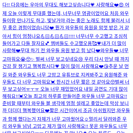
다!! 다음에는 우아의 무대도 해보고싶습니다💗 사랑해요❤️
😍 어
제 오늘 이렇게 무대를 했는데, 너무너무 영광이었어요 처음 와우
들이랑 만나기도 하고, 빛날거야 라는 좋은 노래도 함께 불러서 너
무 좋은 경험이었습니당❤️ 뭔가 와우들의 응원을 맘껏 받은 거 같
아서 힘이 엄청나요💪🏻💪🏻💪🏻!!!! 너무너무 수고했고 조심히
들어가고 다들 잘자요💕 멤버들도 수고했오용🥰💗
내가 더 많이
사랑해❤️
무대 하기 전 와우들 응원 받고 힘 났다❤️
와우들❤️ 너무
고마워요😭🥺✨ 벌써 너무 보고싶네요😢 우리 다시 만날 때 까지
건강 잘 챙기고 행복합시다💗 많이 많이 사랑해요❤️😘
추운 날 먼
길 와준 와우들도 너무 고맙고 유튜브로 지켜봐주고 응원해준 와
우들도 다 너무 고마워요💓 한시간 너무 짧은 것 같아요🥺벌써 너
무 보고싶어ㅠㅜㅠ 오늘 너무 재밌었어요 내일 공연도 기대 많이
해줘요!!💓
오늘 최고의 하루를 만들어준 와우들 너무 고마워요!!
준비할 때부터 와우들 볼 생각에 엄청 설레고 좋았는데 막상 보니
까 더더더 행복했어요❤️짧은 시간이여서 조금 아쉬웠지만,와우들
과 함께 했다는거 자체가 너무 고마웠어요☺️멀리서 달려와준 우
리 와우들 넘넘 고맙고 제가 많이 사랑해요!! 못온 와우들도 너무