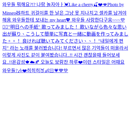
와우들 뭐해요?!? 나랑 놀자아ㅏ💓
Like a cherry🍒❤️💋
Photo by
Minseo🧸
하트 귀걸이를 한 날은 그냥 못 지나치고 셀카를 남겨야
해용 와우들한테 보내는 my heart💖 와우들 사랑한다구웅~~~💜
🙆‍♀️
"明日への手紙" 歌ってみました！ 歌いながら色々な思い
出が蘇り、こうして簡単に写真と一緒に動画を作ってみまし
た。。！ 良ければ聴いてみてください、、！ "내일에게 편
지" 라는 노래를 불러봤습니다! 부르면서 많은 기억들이 떠올라서
이렇게 사진도 같이 붙여봤습니다..!! 시간 괜찮을때 들어보세
요..!!
욘감성🍁☁️🍂 오늘도 보람찬 하루❤️
이런 스타일은 어때요
와우들?🎶❤️
히히히🍑👶🏻💗💙💚