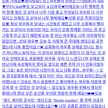
있을 거예요💝화이팅😽
1 or 2 와우들의 취향은?!?!!
photo by sora
🐥💛
Fly high💙
또 보고싶다 👧🏻
와우💓어제오늘 너무 행복한 추
억 함께 쌓은 것 같아서 너무 기분 좋고 무엇보다 와우랑 더 가까
워지고 친해진 것 같아서 너무 행복해요💝선물 같은 주말이었어
요💟 항상 와우들과 보내는 시간들은 재밌고 너무 소중해서 빨리
가는 것 같아서 아쉽지만 저는 우리가 오래 함께할 거라는 걸 알고
그렇게 믿고 있기 때문에 오늘 못 만난 와우들도 너무 아쉬워하지
않았으면...
안녕 와우💙 오늘 또 이렇게 큰 무대에 엔딩으로 공연
했는데 다들 좋았어요??💓 요즘들어 와우를 실제로 만나는 횟수
가 하나하나 늘어가는 거 같아서 설레이고 희망이 더 생기는 것 같
아요 언텍트로도 응원해준 와우들, 우리 다 느꼈으니까 실제로 못
만난거에 속상해하지 말아요 앞으로 예쁜 추억 더 더 만들거잖아
요 그쵸? 늦은 밤이지만 나연이🐰 보고 다들 꿀잠...
와우들~~! 오
늘 한국문화축제 에서 "빛날거야" 라는 곡으로 무대 보여드렸는데
어땠나요?? 오늘도 역시 응원해주고 좋아해주는 와우들 덕분에 즐
겁게 할 수 있었던 것 같아요>< 앞으로도 와우들 위해서 열심히
할테니까 항상 모든 순간들 우아랑 영원히 함께 해요!!❤️❤️
오늘
"월드 케이팝 콘서트" 엔딩으로 "Bright together" 를 깜짝 서프라
이즈로 보여드렸는데 어땠나요??💝 너무 귀중한 경험이 되었습니