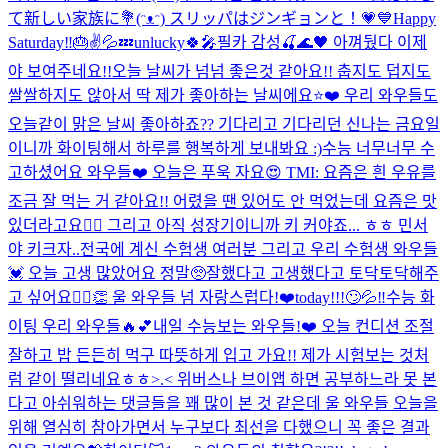
て新しい家族に💐(ᵔᴥᵔ) スリッパはジンギョンと！💗💙
Happy
Saturday‼️🎂✌️💦💤
unlucky🍀🎤
필카 감성🍒🌊🖤 아껴뒀다 이제
야 보여주네요!!
오늘 날씨가 넘넘 좋은것 같아요!! 춥지도 덥지도
쌀쌀하지도 않아서 딱 제가 좋아하는 날씨에요⭐️❤️ 우리 와우들도
오늘같이 맑은 날씨 좋아하죠?? 기다리고 기다리던 신나는 금요일
이니까 화이팅해서 하루를 행복하게 보내봐요 :)
수능 너무너무 수
고하셨어요 와우들❤️ 오늘은 푸욱 자요😍 TMI: 요즘은 흰 우유를
조금 잘 먹는 거 같아요!! 어렸을 땐 있어도 안 먹었는데 요즘은 맛
있더라고요👍🏻 그리고 아직 성장기이니까 키 커야죠... ㅎㅎ 민서
야 키크자..
전국에 계신 수험생 여러분 그리고 우리 수험생 와우들
💓 오늘 고생 많았어요 정말🥺잘했다고 고생했다고 토닥토닥해주
고 싶어요🙆‍♀️👏 울 와우들 넘 자랑스럽다!❤️
today!!!🙄💦‼️
수능 화
이팅 우리 와우들🔥💕
내일 수능보는 와우들!❤️ 오늘 컨디션 조절
잘하고 밥 든든히 먹구 따뜻하게 입고 가요!! 제가 시험보는 것처
럼 같이 떨리네요ㅎㅎ>.< 위버스나 브이앱 하면 공부하느라 못 본
다고 아쉬워하는 댓글들을 꽤 많이 본 것 같은데 울 와우들 오늘을
위해 열심히 참아가면서 누구보다 최선을 다했으니 꼭 좋은 결과