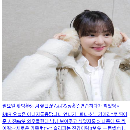
월요일 홧팅✌️💦 月曜日がんばろぉ✌️💦
연습하다가 찍었당⭐️
🙌🏻 오늘은 아니지롱용🥰
나나 언니가 "파나소닉 카메라"로 찍어
준 사진📸💙 와우들한테 넘넘 보여주고 싶었지롱☺️ 나중에 또 찍
어줘><
새로운 가족💐(ᵔᴥᵔ) 슬리퍼는 진경이랑!!💗💙 一目惚れし