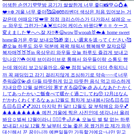
어색한 손연기💜
💚밤 공기가 쌀쌀한게 너무 좋다📸💚
🌰💍🎄
❤️⭐️❄️ 겨울 너무 좋아🥰
🥶❄️🧤
라벤더 색상은 처음 입어보는 거
같은데 어때요?👗👑🌸 점점 크리스마스가 다가와서 설레요 ㅠ
ㅠ 와우도 그런가~?🎄💓
드디어 케이스 바꿨다💗ㅎㅎ ケース
変えました💗へへ
잘 자!!🌟😉
wow🐰wooah
🐰☁️🎄 home sweet
home
즐거운 주말 보내요🥰🎁 楽しい週末を送ってください🥰
🎁
오늘 하루도 와우 덕분에 꽉꽉 채워서 행복해💜 잘쟈요😽
복자매🍑🍑🍑in 옥상
우리 와우들 오늘 하루도 즐겁게 보내고
있나요??☘️ 어제 브이라이브로 통해서 와우들이랑 소통도 했
는데 왜이리 보고싶을까요..😭❤️ 점점 날씨도 더더 추워지니
까 꼭 패딩입고 감기 걸리지않게 조심하기로 약속~~~🤙
너무
추워🥶😵‍💫🧊 다들 따뜻하게 입고 따뜻한 음식 먹고 따스하게
지내요🥺 12월 설렌다앙 寒すぎる🥶😵‍💫🧊 みんなあたたかく
してあったかいご飯食べて暖かく過ごしてね🥺 12月はなん
だかわくわくするなぁぉ
12월도 힘차게 보내봅시당💪🏻💪🏻
💪🏻💪🏻💕💕
2021 마지막 한 달!! 12월도 잘 부탁해요 와우💕
🎄🎄🎄🎄🎄🎄🎄🎄 예전 겨울에 찍은 사진인데 생각나서 올려
봐요☺️
벌써 12월이라니 🧚🏻‍♀️🍭🛁🎉🎄 오늘도 별 탈 없는 하루
보내길! 사실 12월 첫 날부터 오늘 좋은 꿈 꿨거든요 제가 와우
대신해서 꾼 꿈이니까 예쁜일들만 가득할거에요~
나만 믿고