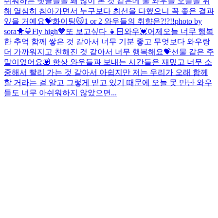
쉬워하는 댓글들을 꽤 많이 본 것 같은데 울 와우들 오늘을 위
해 열심히 참아가면서 누구보다 최선을 다했으니 꼭 좋은 결과
있을 거예요💝화이팅😽
1 or 2 와우들의 취향은?!?!!
photo by
sora🐥💛
Fly high💙
또 보고싶다 👧🏻
와우💓어제오늘 너무 행복
한 추억 함께 쌓은 것 같아서 너무 기분 좋고 무엇보다 와우랑
더 가까워지고 친해진 것 같아서 너무 행복해요💝선물 같은 주
말이었어요💟 항상 와우들과 보내는 시간들은 재밌고 너무 소
중해서 빨리 가는 것 같아서 아쉽지만 저는 우리가 오래 함께
할 거라는 걸 알고 그렇게 믿고 있기 때문에 오늘 못 만난 와우
들도 너무 아쉬워하지 않았으면...