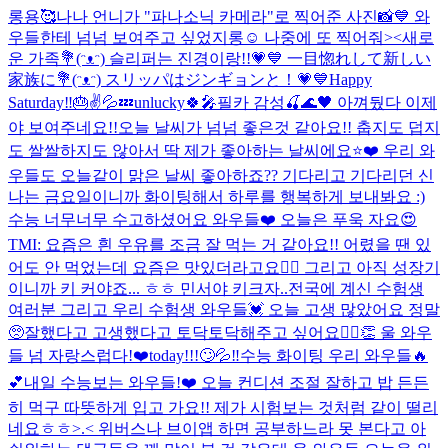
롱용🥰
나나 언니가 "파나소닉 카메라"로 찍어준 사진📸💙 와
우들한테 넘넘 보여주고 싶었지롱☺️ 나중에 또 찍어줘><
새로
운 가족💐(ᵔᴥᵔ) 슬리퍼는 진경이랑!!💗💙 一目惚れして新しい
家族に💐(ᵔᴥᵔ) スリッパはジンギョンと！💗💙
Happy
Saturday‼️🎂✌️💦💤
unlucky🍀🎤
필카 감성🍒🌊🖤 아껴뒀다 이제
야 보여주네요!!
오늘 날씨가 넘넘 좋은것 같아요!! 춥지도 덥지
도 쌀쌀하지도 않아서 딱 제가 좋아하는 날씨에요⭐️❤️ 우리 와
우들도 오늘같이 맑은 날씨 좋아하죠?? 기다리고 기다리던 신
나는 금요일이니까 화이팅해서 하루를 행복하게 보내봐요 :)
수능 너무너무 수고하셨어요 와우들❤️ 오늘은 푸욱 자요😍
TMI: 요즘은 흰 우유를 조금 잘 먹는 거 같아요!! 어렸을 땐 있
어도 안 먹었는데 요즘은 맛있더라고요👍🏻 그리고 아직 성장기
이니까 키 커야죠... ㅎㅎ 민서야 키크자..
전국에 계신 수험생
여러분 그리고 우리 수험생 와우들💓 오늘 고생 많았어요 정말
🥺잘했다고 고생했다고 토닥토닥해주고 싶어요🙆‍♀️👏 울 와우
들 넘 자랑스럽다!❤️
today!!!🙄💦‼️
수능 화이팅 우리 와우들🔥
💕
내일 수능보는 와우들!❤️ 오늘 컨디션 조절 잘하고 밥 든든
히 먹구 따뜻하게 입고 가요!! 제가 시험보는 것처럼 같이 떨리
네요ㅎㅎ>.< 위버스나 브이앱 하면 공부하느라 못 본다고 아