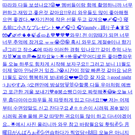
따라와 다들 보셨나요?😜❤️ 멤버들이랑 함께 촬영하니까 너무
편하고,재밌고,좋은것 같아요!!우리 와우들도 많이 좋아해줬
으면 좋겠다..❤️
자기전에 작은 선물 두고 갈게요❤️‍🩹🎧💨 寝
る前に小さなプレゼント❤️‍🩹🎧💨 🎧Vaundy - 踊り子
🎄🧚👗
🧤🦖🌿🌱🌵🍀🍃🍏🥒🍐
💙🖤💙🖤
와우! 전 이맘때가 되면 너무
너무 추억에 잠겨요 ㅠㅠ😭🥺🤪 혹시 와우도 계절❄️이나 향기
🛁그리고 장소🌊에 따라 이러한 경험 있나요?? 같이 추억 나누
자🐰💓🎀
🧼💭☁️
잘자요💫✨🌟⭐️🤟🤩🌠💛
어디로든 좋아😎
와우
들 오늘 하루도 힘차게 시작해 보자구요!! 그러고 보니 11월도
이제 얼마 안남은거 있죠..?😭시간이 정말 빠른것 같아요 남은
11월도 같이 행복하게 보내봐요❤️❤️
😕😗 잘 자요 ;) good night
;) おやすみ ;)
오랜만에 밤설멍🐻🐰🐶
할룽 다들 우아처럼 예쁘
고 포근한 겨울 보내기💙❄️
붕소빵🍞
아오 짜릿해🌟😳💫
오늘 너
무 춥다아아☃️와우들 꼭 따뜻하게 입고 다녀요!!❤️ 저는 어제
부터 수면양말도 신고 잔다구요🧦ㅎㅎ
손이 시려워 꽁❄️ 발이
시려워 꽁❄️ 올해 온갖 따땃한 귀요미들 많이 하고 다녀야겠어
요.. 🌟예시 사진 올리니까 와우 참고 바람
월요일 홧팅✌️💦 月
曜日がんばろぉ✌️💦
연습하다가 찍었당⭐️🙌🏻 오늘은 아니지