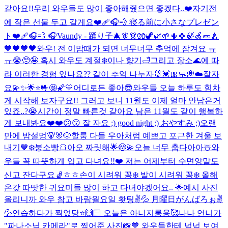
같아요!!우리 와우들도 많이 좋아해줬으면 좋겠다..❤️
자기전
에 작은 선물 두고 갈게요❤️‍🩹🎧💨 寝る前に小さなプレゼン
ト❤️‍🩹🎧💨 🎧Vaundy - 踊り子
🎄🧚👗🧤🦖🌿🌱🌵🍀🍃🍏🥒🍐
💙🖤💙🖤
와우! 전 이맘때가 되면 너무너무 추억에 잠겨요 ㅠ
ㅠ😭🥺🤪 혹시 와우도 계절❄️이나 향기🛁그리고 장소🌊에 따
라 이러한 경험 있나요?? 같이 추억 나누자🐰💓🎀
🧼💭☁️
잘자
요💫✨🌟⭐️🤟🤩🌠💛
어디로든 좋아😎
와우들 오늘 하루도 힘차
게 시작해 보자구요!! 그러고 보니 11월도 이제 얼마 안남은거
있죠..?😭시간이 정말 빠른것 같아요 남은 11월도 같이 행복하
게 보내봐요❤️❤️
😕😗 잘 자요 ;) good night ;) おやすみ ;)
오랜
만에 밤설멍🐻🐰🐶
할룽 다들 우아처럼 예쁘고 포근한 겨울 보
내기💙❄️
붕소빵🍞
아오 짜릿해🌟😳💫
오늘 너무 춥다아아☃️와
우들 꼭 따뜻하게 입고 다녀요!!❤️ 저는 어제부터 수면양말도
신고 잔다구요🧦ㅎㅎ
손이 시려워 꽁❄️ 발이 시려워 꽁❄️ 올해
온갖 따땃한 귀요미들 많이 하고 다녀야겠어요.. 🌟예시 사진
올리니까 와우 참고 바람
월요일 홧팅✌️💦 月曜日がんばろぉ✌️
💦
연습하다가 찍었당⭐️🙌🏻 오늘은 아니지롱용🥰
나나 언니가
"파나소닉 카메라"로 찍어준 사진📸💙 와우들한테 넘넘 보여