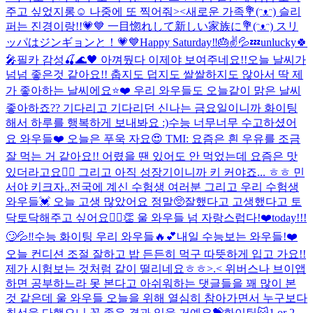
주고 싶었지롱☺️ 나중에 또 찍어줘><
새로운 가족💐(ᵔᴥᵔ) 슬리
퍼는 진경이랑!!💗💙 一目惚れして新しい家族に💐(ᵔᴥᵔ) スリ
ッパはジンギョンと！💗💙
Happy Saturday‼️🎂✌️💦💤
unlucky🍀
🎤
필카 감성🍒🌊🖤 아껴뒀다 이제야 보여주네요!!
오늘 날씨가
넘넘 좋은것 같아요!! 춥지도 덥지도 쌀쌀하지도 않아서 딱 제
가 좋아하는 날씨에요⭐️❤️ 우리 와우들도 오늘같이 맑은 날씨
좋아하죠?? 기다리고 기다리던 신나는 금요일이니까 화이팅
해서 하루를 행복하게 보내봐요 :)
수능 너무너무 수고하셨어
요 와우들❤️ 오늘은 푸욱 자요😍 TMI: 요즘은 흰 우유를 조금
잘 먹는 거 같아요!! 어렸을 땐 있어도 안 먹었는데 요즘은 맛
있더라고요👍🏻 그리고 아직 성장기이니까 키 커야죠... ㅎㅎ 민
서야 키크자..
전국에 계신 수험생 여러분 그리고 우리 수험생
와우들💓 오늘 고생 많았어요 정말🥺잘했다고 고생했다고 토
닥토닥해주고 싶어요🙆‍♀️👏 울 와우들 넘 자랑스럽다!❤️
today!!!
🙄💦‼️
수능 화이팅 우리 와우들🔥💕
내일 수능보는 와우들!❤️
오늘 컨디션 조절 잘하고 밥 든든히 먹구 따뜻하게 입고 가요!!
제가 시험보는 것처럼 같이 떨리네요ㅎㅎ>.< 위버스나 브이앱
하면 공부하느라 못 본다고 아쉬워하는 댓글들을 꽤 많이 본
것 같은데 울 와우들 오늘을 위해 열심히 참아가면서 누구보다
최선을 다했으니 꼭 좋은 결과 있을 거예요💝화이팅😽
1 or 2