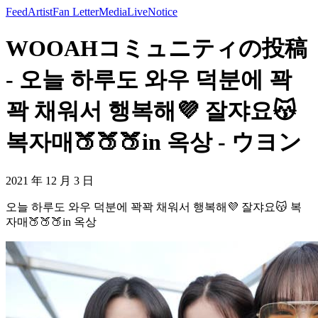
Feed
Artist
Fan Letter
Media
Live
Notice
WOOAHコミュニティの投稿
- 오늘 하루도 와우 덕분에 꽉
꽉 채워서 행복해💜 잘쟈요😽
복자매🍑🍑🍑in 옥상 - ウヨン
2021 年 12 月 3 日
오늘 하루도 와우 덕분에 꽉꽉 채워서 행복해💜 잘쟈요😽 복
자매🍑🍑🍑in 옥상