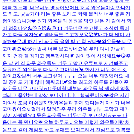
무대도 해보고싶습니다💗 사랑해요❤️
😍 어제 오늘 이렇게 무
대를 했는데, 너무너무 영광이었어요 처음 와우들이랑 만나기
도 하고, 빛날거야 라는 좋은 노래도 함께 불러서 너무 좋은 경
험이었습니당❤️ 뭔가 와우들의 응원을 맘껏 받은 거 같아서 힘
이 엄청나요💪🏻💪🏻💪🏻!!!! 너무너무 수고했고 조심히 들어
가고 다들 잘자요💕 멤버들도 수고했오용🥰💗
내가 더 많이 사
랑해❤️
무대 하기 전 와우들 응원 받고 힘 났다❤️
와우들❤️ 너무
고마워요😭🥺✨ 벌써 너무 보고싶네요😢 우리 다시 만날 때
까지 건강 잘 챙기고 행복합시다💗 많이 많이 사랑해요❤️😘
추
운 날 먼 길 와준 와우들도 너무 고맙고 유튜브로 지켜봐주고
응원해준 와우들도 다 너무 고마워요💓 한시간 너무 짧은 것
같아요🥺벌써 너무 보고싶어ㅠㅜㅠ 오늘 너무 재밌었어요 내
일 공연도 기대 많이 해줘요!!💓
오늘 최고의 하루를 만들어준
와우들 너무 고마워요!! 준비할 때부터 와우들 볼 생각에 엄청
설레고 좋았는데 막상 보니까 더더더 행복했어요❤️짧은 시간
이여서 조금 아쉬웠지만,와우들과 함께 했다는거 자체가 너무
고마웠어요☺️멀리서 달려와준 우리 와우들 넘넘 고맙고 제가
많이 사랑해요!! 못온 와우들도 너무너무 보고싶어요ㅠㅠ 다
음에는 꼭 만나요☘️ 오늘 하루도 ...
오늘 이렇게 와우들이랑 처
음으로 같이 게임도 하고 무대도 보여드려서 진심으로 행복했