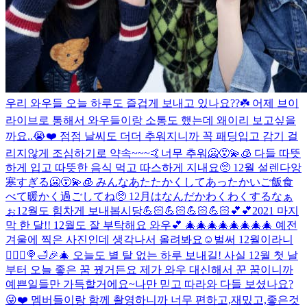
우리 와우들 오늘 하루도 즐겁게 보내고 있나요??☘️ 어제 브이
라이브로 통해서 와우들이랑 소통도 했는데 왜이리 보고싶을
까요..😭❤️ 점점 날씨도 더더 추워지니까 꼭 패딩입고 감기 걸
리지않게 조심하기로 약속~~~🤙
너무 추워🥶😵‍💫🧊 다들 따뜻
하게 입고 따뜻한 음식 먹고 따스하게 지내요🥺 12월 설렌다앙
寒すぎる🥶😵‍💫🧊 みんなあたたかくしてあったかいご飯食
べて暖かく過ごしてね🥺 12月はなんだかわくわくするなぁ
ぉ
12월도 힘차게 보내봅시당💪🏻💪🏻💪🏻💪🏻💕💕
2021 마지
막 한 달!! 12월도 잘 부탁해요 와우💕 🎄🎄🎄🎄🎄🎄🎄🎄 예전
겨울에 찍은 사진인데 생각나서 올려봐요☺️
벌써 12월이라니
🧚🏻‍♀️🍭🛁🎉🎄 오늘도 별 탈 없는 하루 보내길! 사실 12월 첫 날
부터 오늘 좋은 꿈 꿨거든요 제가 와우 대신해서 꾼 꿈이니까
예쁜일들만 가득할거에요~
나만 믿고 따라와 다들 보셨나요?
😜❤️ 멤버들이랑 함께 촬영하니까 너무 편하고,재밌고,좋은것