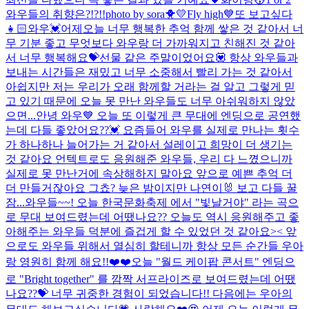
와우들의 취향은?!?!!
photo by sora🐥💛
Fly high💙
또 보고싶다
👧🏻
와우💓어제오늘 너무 행복한 추억 함께 쌓은 것 같아서 너
무 기분 좋고 무엇보다 와우랑 더 가까워지고 친해진 것 같아
서 너무 행복해요💝선물 같은 주말이었어요💟 항상 와우들과
보내는 시간들은 재밌고 너무 소중해서 빨리 가는 것 같아서
아쉽지만 저는 우리가 오래 함께할 거라는 걸 알고 그렇게 믿
고 있기 때문에 오늘 못 만난 와우들도 너무 아쉬워하지 않았
으면...
안녕 와우💙 오늘 또 이렇게 큰 무대에 엔딩으로 공연했
는데 다들 좋았어요??💓 요즘들어 와우를 실제로 만나는 횟수
가 하나하나 늘어가는 거 같아서 설레이고 희망이 더 생기는
것 같아요 언텍트로도 응원해준 와우들, 우리 다 느꼈으니까
실제로 못 만난거에 속상해하지 말아요 앞으로 예쁜 추억 더
더 만들거잖아요 그쵸? 늦은 밤이지만 나연이🐰 보고 다들 꿀
잠...
와우들~~! 오늘 한국문화축제 에서 "빛날거야" 라는 곡으
로 무대 보여드렸는데 어땠나요?? 오늘도 역시 응원해주고 좋
아해주는 와우들 덕분에 즐겁게 할 수 있었던 것 같아요>< 앞
으로도 와우들 위해서 열심히 할테니까 항상 모든 순간들 우아
랑 영원히 함께 해요!!❤️❤️
오늘 "월드 케이팝 콘서트" 엔딩으
로 "Bright together" 를 깜짝 서프라이즈로 보여드렸는데 어땠
나요??💝 너무 귀중한 경험이 되었습니다!! 다음에는 우아의